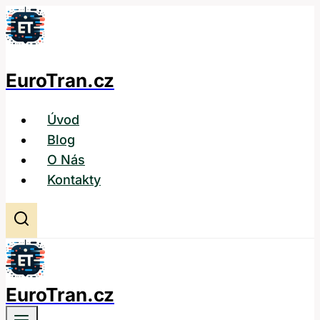
Přeskočit
na
obsah
EuroTran.cz
Úvod
Blog
O Nás
Kontakty
EuroTran.cz