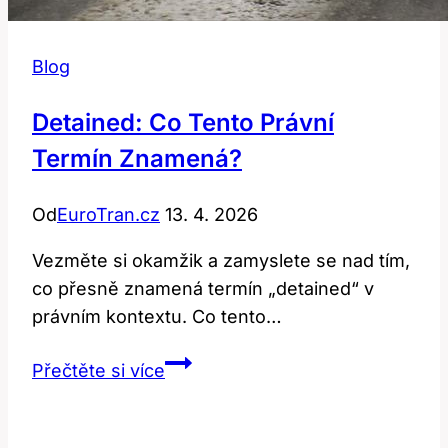
Blog
Detained: Co Tento Právní
Termín Znamená?
Od
EuroTran.cz
13. 4. 2026
Vezměte si okamžik a zamyslete se nad tím,
co přesně znamená termín „detained“ v
právním kontextu. Co tento…
Detained:
Přečtěte si více
Co
Tento
Právní