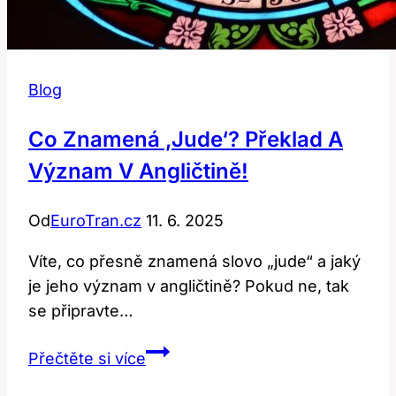
Blog
Co Znamená ‚jude‘? Překlad A
Význam V Angličtině!
Od
EuroTran.cz
11. 6. 2025
Víte, co přesně znamená slovo „jude“ a jaký
je jeho význam v angličtině? Pokud ne, tak
se připravte…
Co
Přečtěte si více
znamená