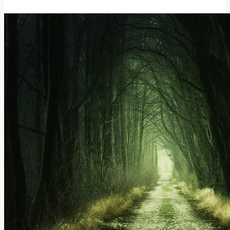
Eve:
Význam
a
Tradice
Vysvětleny!