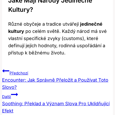
Jaké Mají Národy Jedinečné
Kultury?
Různé obyčeje a tradice utvářejí
jedinečné
kultury
po celém světě. Každý národ má své
vlastní specifické zvyky (customs), které
definují jejich hodnoty, rodinná uspořádání a
přístup k běžnému životu.
Navigace
Předchozí
Pro
Encounter: Jak Správně Přeložit a Používat Toto
Slovo?
Příspěvek
Další
Soothing: Překlad a Význam Slova Pro Uklidňující
Efekt