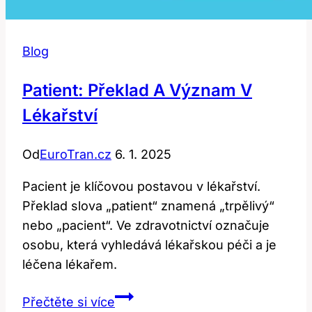
Blog
Patient: Překlad A Význam V
Lékařství
Od
EuroTran.cz
6. 1. 2025
Pacient je klíčovou postavou v lékařství.
Překlad slova „patient“ znamená „trpělivý“
nebo „pacient“. Ve zdravotnictví označuje
osobu, která vyhledává lékařskou péči a je
léčena lékařem.
Patient:
Přečtěte si více