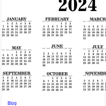
přeložit
a
používat
toto
slovo?
Blog