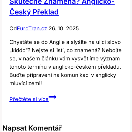
Skutečně Znamená? Anglicko-
Český Překlad
Od
EuroTran.cz
26. 10. 2025
Chystáte se do Anglie a slyšíte na ulici slovo
„kiddo“? Nejste si jisti, co znamená? Nebojte
se, v našem článku vám vysvětlíme význam
tohoto termínu v anglicko-českém překladu.
Buďte připraveni na komunikaci v anglicky
mluvící zemi!
Kiddo:
Přečtěte si více
Co
Tento
Termín
Napsat Komentář
Skutečně