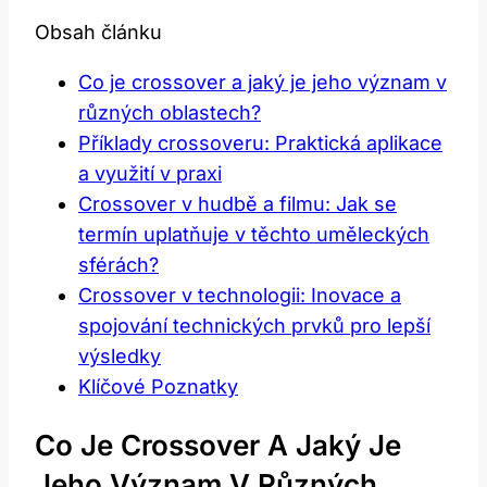
Obsah článku
Co je crossover a jaký je jeho význam v
různých oblastech?
Příklady crossoveru: Praktická aplikace
a využití v praxi
Crossover v hudbě a filmu: Jak se
termín uplatňuje v těchto uměleckých
sférách?
Crossover v technologii: Inovace a
spojování technických prvků pro lepší
výsledky
Klíčové Poznatky
Co Je Crossover A Jaký Je
Jeho Význam V Různých