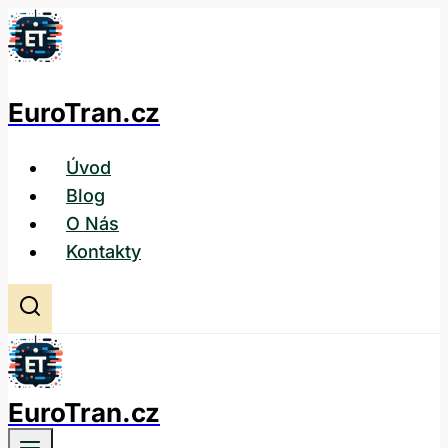
Přeskočit
na
obsah
EuroTran.cz
Úvod
Blog
O Nás
Kontakty
EuroTran.cz