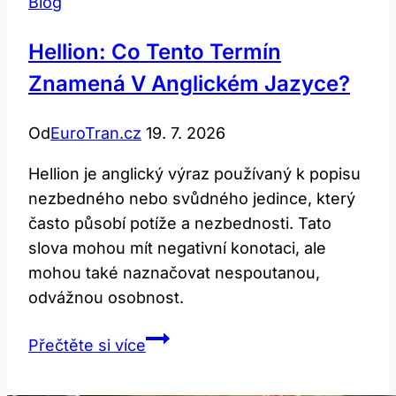
Blog
Hellion: Co Tento Termín
Znamená V Anglickém Jazyce?
Od
EuroTran.cz
19. 7. 2026
Hellion je anglický výraz používaný k popisu
nezbedného nebo svůdného jedince, který
často působí potíže a nezbednosti. Tato
slova mohou mít negativní konotaci, ale
mohou také naznačovat nespoutanou,
odvážnou osobnost.
Hellion:
Přečtěte si více
Co
tento