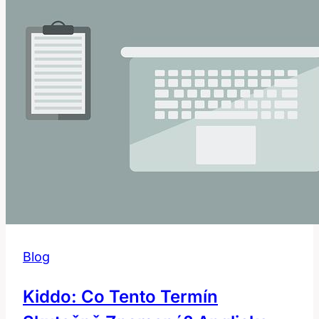
Tento
Časový
Termín?
Blog
Kiddo: Co Tento Termín