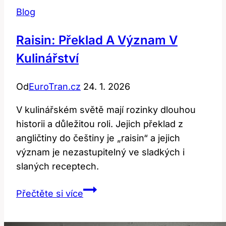
Blog
Raisin: Překlad A Význam V
Kulinářství
Od
EuroTran.cz
24. 1. 2026
V kulinářském světě mají rozinky dlouhou
historii a důležitou roli. Jejich překlad z
angličtiny do češtiny je „raisin“ a jejich
význam je nezastupitelný ve sladkých i
slaných receptech.
Raisin:
Přečtěte si více
Překlad
a