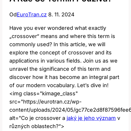
Od
EuroTran.cz
8. 11. 2024
Have you ever wondered what exactly
„crossover“ means and where this term is
commonly used? In this article, we will
explore the concept of crossover and its
applications in various fields. Join us as we
unravel the significance of this term and
discover how it has become an integral part
of our modern vocabulary. Let’s dive in!
<img class="kimage_class"
src="https://eurotran.cz/wp-
content/uploads/2024/05/gc77ce2d8f87596fe
alt="Co je crossover a
jaký je jeho význam
v
různých oblastech?“>