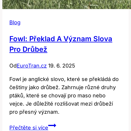
Blog
Fowl: Překlad A Význam Slova
Pro Drůbež
Od
EuroTran.cz
19. 6. 2025
Fowl je anglické slovo, které se překládá do
češtiny jako drůbež. Zahrnuje různé druhy
ptáků, které se chovají pro maso nebo
vejce. Je důležité rozlišovat mezi drůbeží
pro přesný význam.
Fowl:
Přečtěte si více