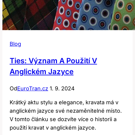
Blog
Ties: Význam A Použití V
Anglickém Jazyce
Od
EuroTran.cz
1. 9. 2024
Krátký aktu stylu a elegance, kravata má v
anglickém jazyce své nezaměnitelné místo.
V tomto článku se dozvíte více o historii a
použití kravat v anglickém jazyce.