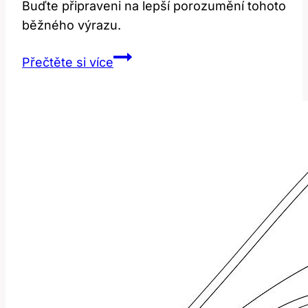
Buďte připraveni na lepší porozumění tohoto
běžného výrazu.
Shopper:
Přečtěte si více
Jaký
Je
Význam
Toto
Slova?
Anglicko-
Český
Průvodce