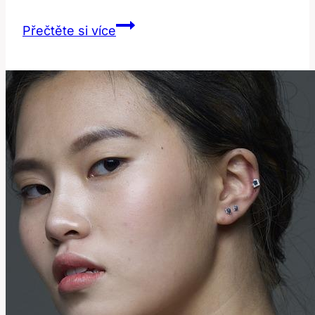
Maritime:
Přečtěte si více
Co
to
Znamená?
Anglicko-
Český
Překlad