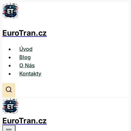
Přeskočit
na
obsah
EuroTran.cz
Úvod
Blog
O Nás
Kontakty
EuroTran.cz