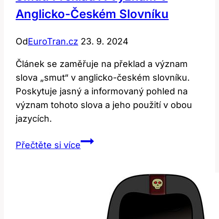
Anglicko-Českém Slovníku
Od
EuroTran.cz
23. 9. 2024
Článek se zaměřuje na překlad a význam
slova „smut“ v anglicko-českém slovníku.
Poskytuje jasný a informovaný pohled na
význam tohoto slova a jeho použití v obou
jazycích.
Smut:
Přečtěte si více
Překlad
a
význam
v
anglicko-