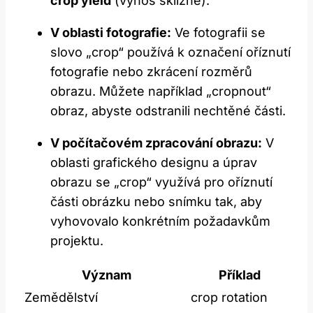
crop yield
(výnos sklizně).
V oblasti fotografie:
Ve fotografii se
slovo „crop“ používá k označení oříznutí
fotografie nebo zkrácení rozměrů
obrazu. Můžete například „cropnout“
obraz, abyste odstranili nechtěné části.
V počítačovém zpracování obrazu:
V
oblasti grafického designu a úprav
obrazu se „crop“ využívá pro oříznutí
části obrázku nebo snímku tak, aby
vyhovovalo konkrétním požadavkům
projektu.
Význam
Příklad
Zemědělství
crop rotation