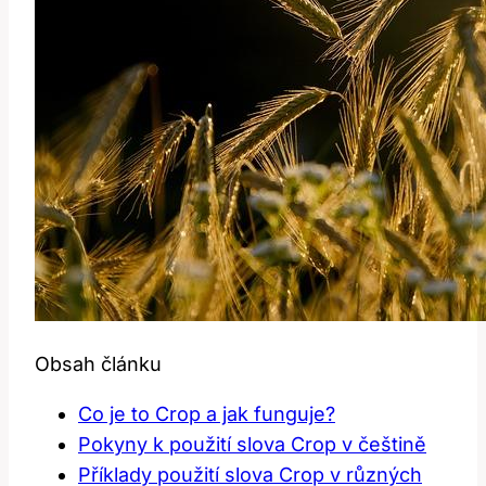
Obsah článku
Co je to Crop a jak funguje?
Pokyny k použití slova Crop v češtině
Příklady použití slova Crop v různých