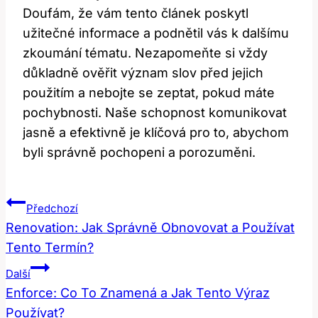
Doufám, že vám tento článek poskytl
užitečné informace a podnětil vás k dalšímu
zkoumání tématu. Nezapomeňte si vždy
důkladně ověřit význam slov před jejich
použitím a nebojte se zeptat, pokud máte
pochybnosti. Naše schopnost komunikovat
jasně a efektivně je klíčová pro to, abychom
byli správně pochopeni a porozuměni.
Navigace
Předchozí
Pro
Renovation: Jak Správně Obnovovat a Používat
Tento Termín?
Příspěvek
Další
Enforce: Co To Znamená a Jak Tento Výraz
Používat?