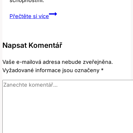
schopnostmi.
Necromancer:
Přečtěte si více
Co
Toto
Slovo
Napsat Komentář
Znamená
v
Vaše e-mailová adresa nebude zveřejněna.
Fantasy
Vyžadované informace jsou označeny
*
Žánru?