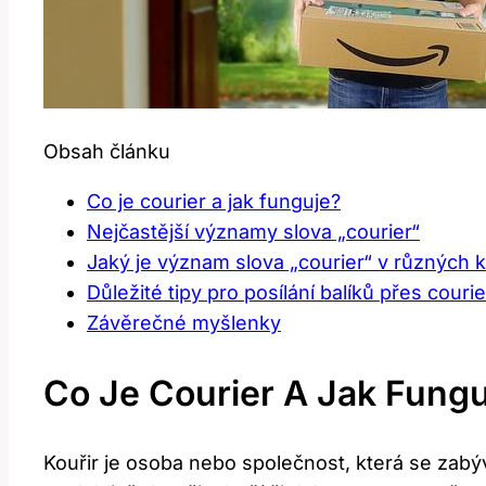
Obsah článku
Co je courier a jak funguje?
Nejčastější významy slova „courier“
Jaký je význam slova „courier“ v různých 
Důležité tipy pro posílání balíků přes couri
Závěrečné myšlenky
Co Je Courier A Jak Fung
Kouřir je osoba nebo společnost, která se zabý