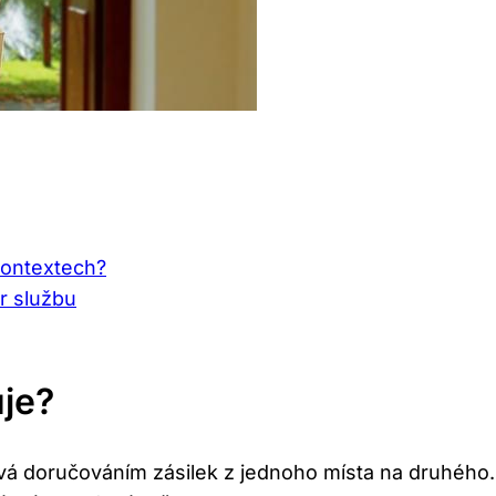
kontextech?
er službu
uje?
vá doručováním zásilek z jednoho místa na druhého.