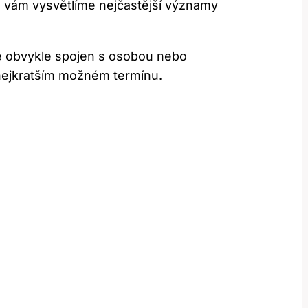
u vám vysvětlíme nejčastější významy
 je obvykle spojen s osobou nebo
o nejkratším možném termínu.