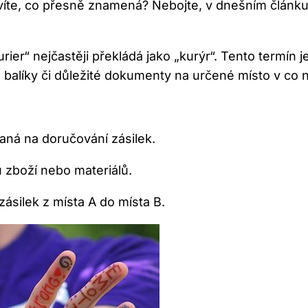
evíte, co přesně znamená? Nebojte, v dnešním článk
rier“ nejčastěji překládá jako „kurýr“. Tento termín
y, balíky či důležité dokumenty na určené místo v c
aná na doručování zásilek.
 zboží nebo materiálů.
ásilek z místa A do místa B.