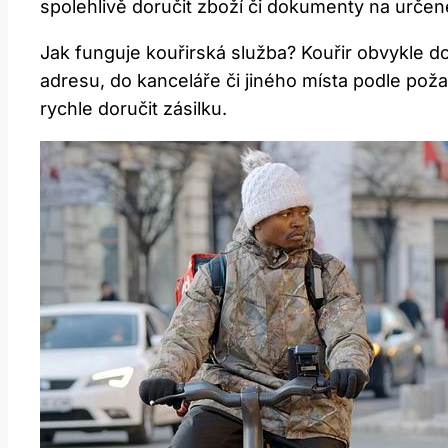
spolehlivě doručit zboží či dokumenty na urč
Jak funguje kouřirská služba? Kouřir obvykle do
adresu, do kanceláře či jiného místa podle p
rychle doručit zásilku.