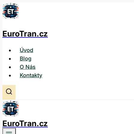
Přeskočit
na
obsah
EuroTran.cz
Úvod
Blog
O Nás
Kontakty
EuroTran.cz