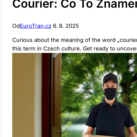
Courier: Co To Zname
Od
EuroTran.cz
6. 8. 2025
Curious about the meaning of the word „courier“ 
this term in Czech culture. Get ready to uncover 