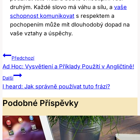
druhým. Každé slovo má váhu a sílu, a
vaše
schopnost komunikovat
s respektem a
pochopením může mít dlouhodobý dopad na
vaše vztahy a úspěchy.
Navigace
Předchozí
Pro
Ad Hoc: Vysvětlení a Příklady Použití v Angličtině!
Příspěvek
Další
I heard: Jak správně používat tuto frázi?
Podobné Příspěvky