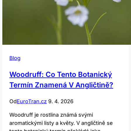
Blog
Woodruff: Co Tento Botanický
Termín Znamená V Angličtině?
Od
EuroTran.cz
9. 4. 2026
Woodruff je rostlina známá svými
aromatickými listy a květy. V angličtině se