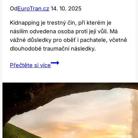
Od
EuroTran.cz
14. 10. 2025
Kidnapping je trestný čin, při kterém je
násilím odvedena osoba proti její vůli. Má
vážné důsledky pro oběť i pachatele, včetně
dlouhodobé traumační následky.
Kidnapping:
Přečtěte si více
Co
znamená
a
jaké
má
důsledky
únos?