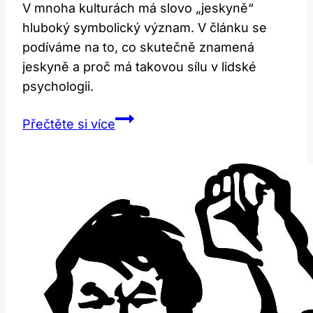
V mnoha kulturách má slovo „jeskyně“
hluboký symbolický význam. V článku se
podíváme na to, co skutečně znamená
jeskyně a proč má takovou sílu v lidské
psychologii.
Cave:
Přečtěte si více
Co
toto
slovo
skutečně
znamená?