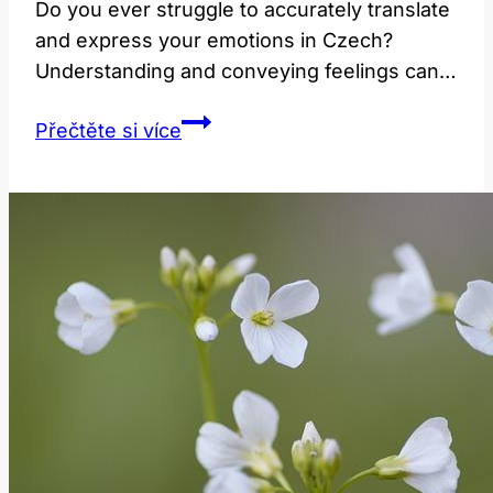
Do you ever struggle to accurately translate
and express your emotions in Czech?
Understanding and conveying feelings can…
Feeling:
Přečtěte si více
Jak
Správně
Přeložit
a
Vyjádřit
Emoce?