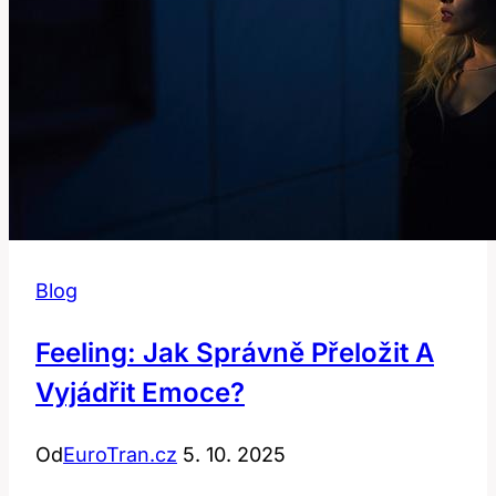
Blog
Feeling: Jak Správně Přeložit A
Vyjádřit Emoce?
Od
EuroTran.cz
5. 10. 2025