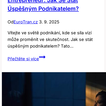
Entrepreneur: Jak Se Stát
Úspěšným Podnikatelem?
Od
EuroTran.cz
3. 9. 2025
Vítejte ve světě podnikání, kde se síla vizí
může proměnit ve skutečnost. Jak se stát
úspěšným podnikatelem? Tato…
Entrepreneur:
Přečtěte si více
Jak
Se
Stát
Úspěšným
Podnikatelem?