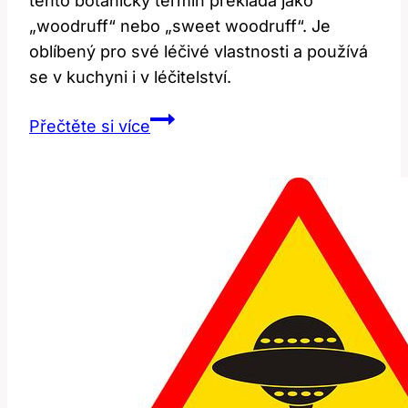
tento botanický termín překládá jako
„woodruff“ nebo „sweet woodruff“. Je
oblíbený pro své léčivé vlastnosti a používá
se v kuchyni i v léčitelství.
Woodruff:
Přečtěte si více
Co
tento
botanický
termín
znamená
v
angličtině?