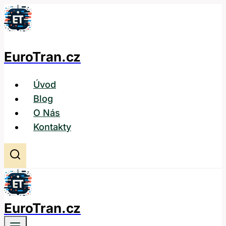
Přeskočit
na
obsah
EuroTran.cz
Úvod
Blog
O Nás
Kontakty
EuroTran.cz