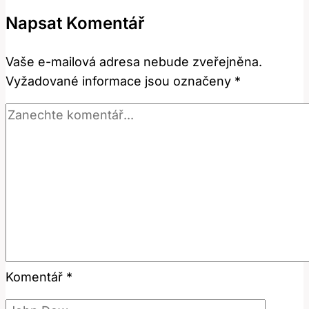
Přeložit
Napsat Komentář
a
Používat
Vaše e-mailová adresa nebude zveřejněna.
v
Vyžadované informace jsou označeny
*
Češtině
Komentář
*