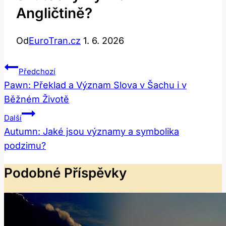
Angličtině?
Od
EuroTran.cz
1. 6. 2026
Navigace
Předchozí
Pro
Pawn: Překlad a Význam Slova v Šachu i v
Běžném Životě
Příspěvek
Další
Autumn: Jaké jsou významy a symbolika
podzimu?
Podobné Příspěvky