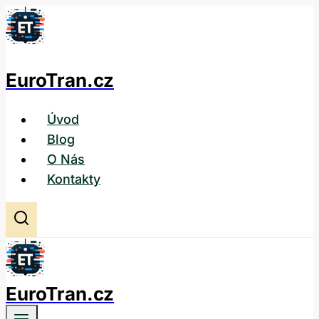
Přeskočit
na
obsah
EuroTran.cz
Úvod
Blog
O Nás
Kontakty
EuroTran.cz