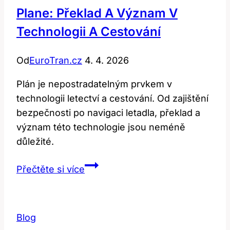
Plane: Překlad A Význam V
Technologii A Cestování
Od
EuroTran.cz
4. 4. 2026
Plán je nepostradatelným prvkem v
technologii letectví a cestování. Od zajištění
bezpečnosti po navigaci letadla, překlad a
význam této technologie jsou neméně
důležité.
Plane:
Přečtěte si více
Překlad
a
význam
Blog
v