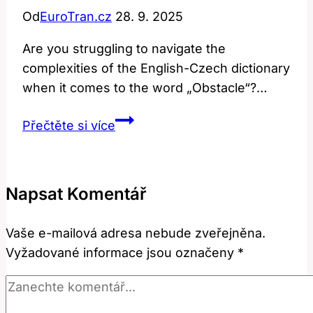
Od
EuroTran.cz
28. 9. 2025
Are you struggling to navigate the
complexities of the English-Czech dictionary
when it comes to the word „Obstacle“?…
Obstacle:
Přečtěte si více
Význam
a
překlad
Napsat Komentář
v
anglicko-
Vaše e-mailová adresa nebude zveřejněna.
českém
Vyžadované informace jsou označeny
*
slovníku