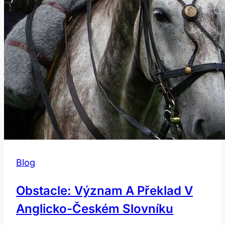
v
Angličtině?
Blog
Obstacle: Význam A Překlad V
Anglicko-Českém Slovníku