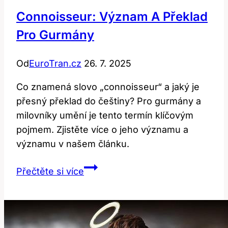
Connoisseur: Význam A Překlad
Pro Gurmány
Od
EuroTran.cz
26. 7. 2025
Co znamená slovo „connoisseur“ a jaký je
přesný překlad do češtiny? Pro gurmány a
milovníky umění je tento termín klíčovým
pojmem. Zjistěte více o jeho významu a
významu v našem článku.
Connoisseur:
Přečtěte si více
Význam
a
Překlad
Pro