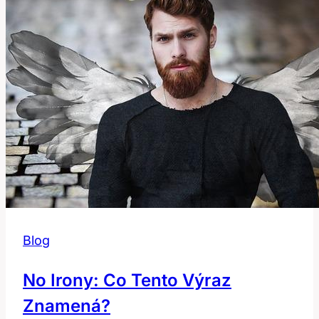
Gurmány
Blog
No Irony: Co Tento Výraz
Znamená?