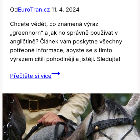
Od
EuroTran.cz
11. 4. 2024
Chcete vědět, co znamená výraz
„greenhorn“ a jak ho správně používat v
angličtině? Článek vám poskytne všechny
potřebné informace, abyste se s tímto
výrazem cítili pohodlněji a jistěji. Sledujte!
Greenhorn:
Přečtěte si více
Co
To
Znamená
a
Jak
Ho
Používat