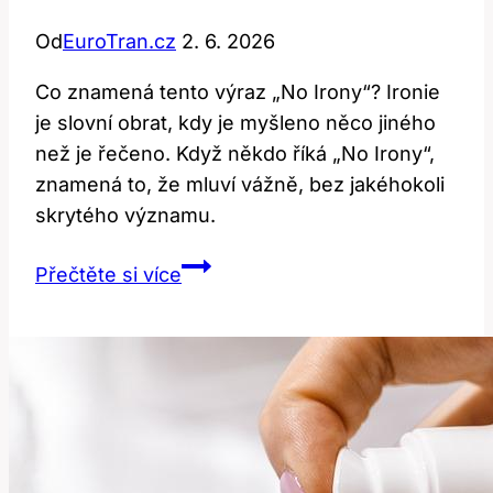
Od
EuroTran.cz
2. 6. 2026
Co znamená tento výraz „No Irony“? Ironie
je slovní obrat, kdy je myšleno něco jiného
než je řečeno. Když někdo říká „No Irony“,
znamená to, že mluví vážně, bez jakéhokoli
skrytého významu.
No
Přečtěte si více
Irony:
Co
Tento
Výraz
Znamená?