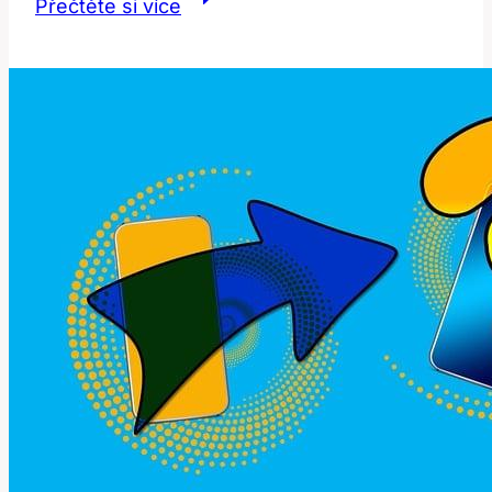
Přečtěte si více
Jak
správně
používat
toto
často
zneužívané
slovo?