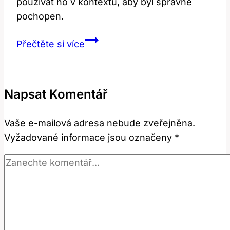
používat ho v kontextu, aby byl správně
pochopen.
Down:
Přečtěte si více
Jak
Správně
Používat
Napsat Komentář
Tento
Anglický
Vaše e-mailová adresa nebude zveřejněna.
Výraz?
Vyžadované informace jsou označeny
*