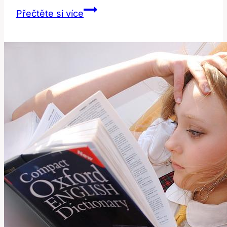
Jak
Přečtěte si více
Správně
Přeložit
‚Face‘
do
Češtiny:
Kompletní
Průvodce