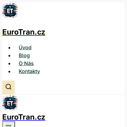
Přeskočit
na
obsah
EuroTran.cz
Úvod
Blog
O Nás
Kontakty
EuroTran.cz