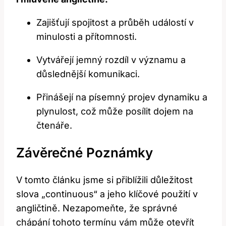
Zajišťují spojitost a průběh událostí ⁢v
minulosti a přítomnosti.
Vytvářejí jemný ⁢rozdíl‌ v významu a
důslednější komunikaci.
Přinášejí na ⁤písemný projev dynamiku a
plynulost, což‍ může posílit dojem ⁣na
čtenáře.
Závěrečné Poznámky
V tomto článku jsme si přiblížili důležitost
slova „continuous“ a⁤ jeho klíčové použití v
‍angličtině. Nezapomeňte, ‌že správné
chápání tohoto‍ termínu vám⁣ může​ otevřít