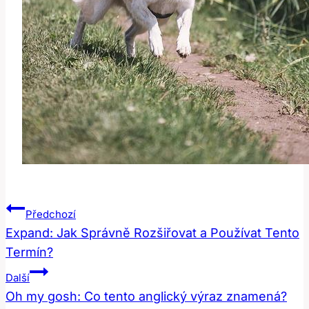
Navigace
Předchozí
Pro
Expand: Jak Správně Rozšiřovat a Používat Tento
Termín?
Příspěvek
Další
Oh my gosh: Co tento anglický výraz znamená?