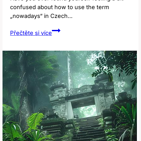
confused about how to use the term
„nowadays“ in Czech…
Nowadays:
Přečtěte si více
Jak
tento
výraz
použít
správně?