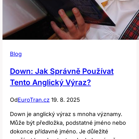
Blog
Down: Jak Správně Používat
Tento Anglický Výraz?
Od
EuroTran.cz
19. 8. 2025
Down je anglický výraz s mnoha významy.
Může být předložka, podstatné jméno nebo
dokonce přídavné jméno. Je důležité