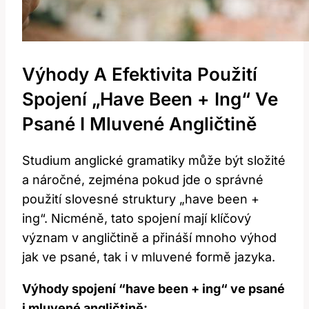
Výhody A Efektivita Použití
Spojení „have Been + Ing“ Ve
Psané I Mluvené​ Angličtině
Studium anglické⁣ gramatiky může být složité
a náročné, zejména pokud jde o⁤ správné
použití ⁤slovesné struktury „have ⁣been +
ing“. Nicméně,‌ tato⁢ spojení mají ⁣klíčový
význam v angličtině a přináší mnoho výhod
jak ⁤ve psané, tak i ⁢v mluvené formě jazyka.
Výhody spojení ⁣“have been +⁢ ing“ ve psané
i mluvené angličtině: