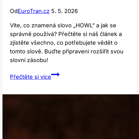
Od
EuroTran.cz
5. 5. 2026
Víte, co znamená slovo „HOWL“ a jak se
správně používá? Přečtěte si náš článek a
zjistěte všechno, co potřebujete vědět o
tomto slově. Buďte připraveni rozšířit svou
slovní zásobu!
Howl:
Přečtěte si více
Co
to
znamená
a
jak
se
používá?