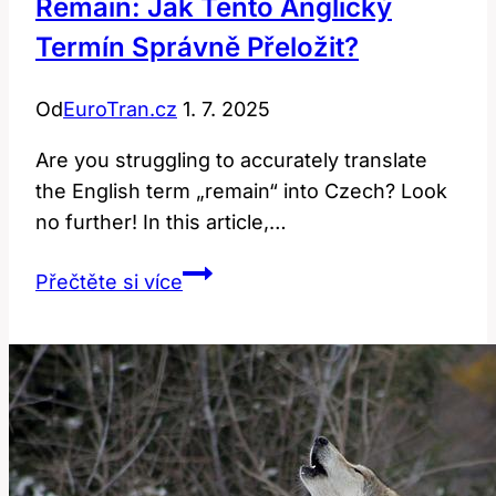
Remain: Jak Tento Anglický
Termín Správně Přeložit?
Od
EuroTran.cz
1. 7. 2025
Are you struggling to accurately translate
the English term „remain“ into Czech? Look
no further! In this article,…
Remain:
Přečtěte si více
Jak
tento
anglický
termín
správně
přeložit?