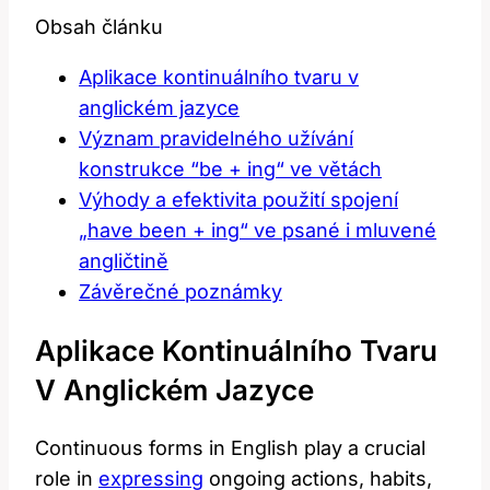
Obsah článku
Aplikace kontinuálního tvaru v
anglickém ⁢jazyce
Význam pravidelného ⁣užívání
konstrukce ‍“be + ing“ ve větách
Výhody a efektivita použití spojení
„have been + ing“ ve psané i mluvené​
angličtině
Závěrečné poznámky
Aplikace Kontinuálního Tvaru
V Anglickém ⁢jazyce
Continuous forms in English play a crucial
role in
expressing
ongoing actions, habits,