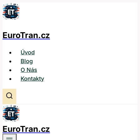
Přeskočit
na
obsah
EuroTran.cz
Úvod
Blog
O Nás
Kontakty
EuroTran.cz