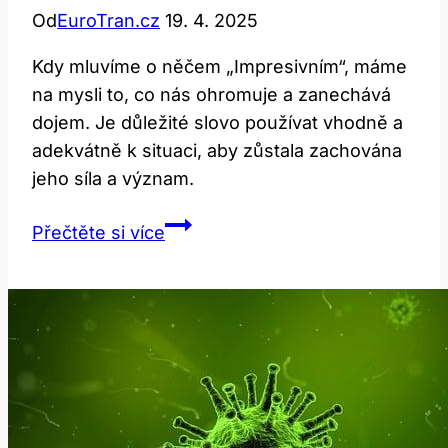
Od
EuroTran.cz
19. 4. 2025
Kdy mluvíme o něčem „Impresivním“, máme
na mysli to, co nás ohromuje a zanechává
dojem. Je důležité slovo používat vhodně a
adekvátně k situaci, aby zůstala zachována
jeho síla a význam.
Impressive:
Přečtěte si více
Co
to
znamená
a
kdy
slovo
použít?