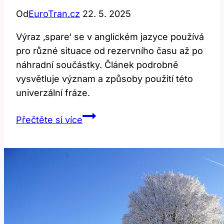
Od
EuroTran.cz
22. 5. 2025
Výraz ‚spare‘ se v anglickém jazyce používá
pro různé situace od rezervního času až po
náhradní součástky. Článek podrobně
vysvětluje význam a způsoby použití této
univerzální fráze.
Spare:
Přečtěte si více
Význam
a
použití
této
anglické
fráze
vysvětleno!