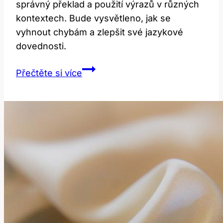
správný překlad a použití výrazů v různých
kontextech. Bude vysvětleno, jak se
vyhnout chybám a zlepšit své jazykové
dovednosti.
Analyze:
Přečtěte si více
Jak
správně
přeložit
a
používat
tento
výraz?