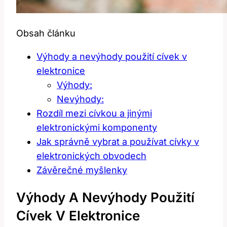
Obsah článku
Výhody a nevýhody použití cívek v
elektronice
Výhody:
Nevýhody:
Rozdíl mezi cívkou a jinými
elektronickými komponenty
Jak správně vybrat a používat cívky v
elektronických obvodech
Závěrečné myšlenky
Výhody A Nevýhody Použití
Cívek V Elektronice