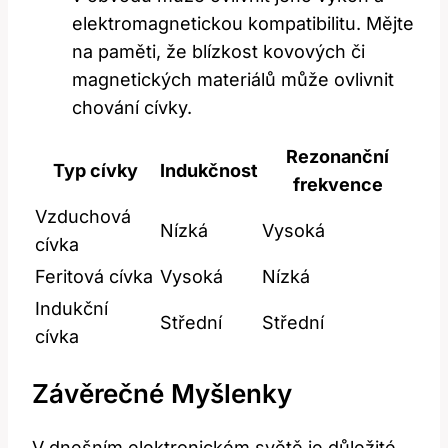
elektromagnetickou kompatibilitu. Mějte
na paměti, že blízkost kovových či
magnetických materiálů může ovlivnit
chování cívky.
Rezonanční
Typ cívky
Indukčnost
frekvence
Vzduchová
Nízká
Vysoká
cívka
Feritová cívka
Vysoká
Nízká
Indukční
Střední
Střední
cívka
Závěrečné Myšlenky
V dnešním elektronickém světě je důležité