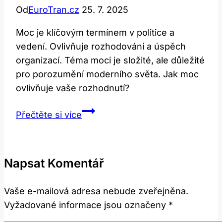
Od
EuroTran.cz
25. 7. 2025
Moc je klíčovým termínem v politice a
vedení. Ovlivňuje rozhodování a úspěch
organizací. Téma moci je složité, ale důležité
pro porozumění moderního světa. Jak moc
ovlivňuje vaše rozhodnutí?
Power:
Přečtěte si více
Jak
Tento
Termín
Napsat Komentář
Ovlivňuje
Politiku
Vaše e-mailová adresa nebude zveřejněna.
a
Vyžadované informace jsou označeny
*
Vedení?