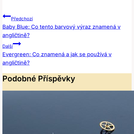
Navigace
Předchozí
Pro
Baby Blue: Co tento barvový výraz znamená v
angličtině?
Příspěvek
Další
Evergreen: Co znamená a jak se používá v
angličtině?
Podobné Příspěvky