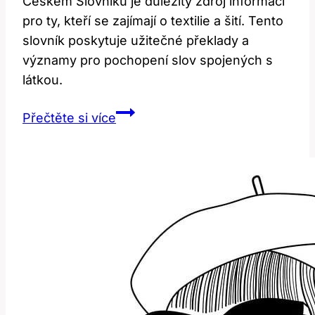
Českém Slovníku je důležitý zdroj informací
pro ty, kteří se zajímají o textilie a šití. Tento
slovník poskytuje užitečné překlady a
významy pro pochopení slov spojených s
látkou.
Cloth:
Přečtěte si více
Překlad
a
Význam
Látky
v
Anglicko-
Českém
Slovníku