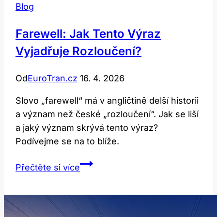
Blog
Farewell: Jak Tento Výraz
Vyjadřuje Rozloučení?
Od
EuroTran.cz
16. 4. 2026
Slovo „farewell“ má v angličtině delší historii
a význam než české „rozloučení“. Jak se liší
a jaký význam skrývá tento výraz?
Podívejme se na to blíže.
Farewell:
Přečtěte si více
Jak
tento
výraz