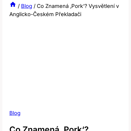
/
Blog
/
Co Znamená ‚Pork‘? Vysvětlení v
Anglicko-Českém Překladači
Blog
Co Znamená ‚Pork‘?