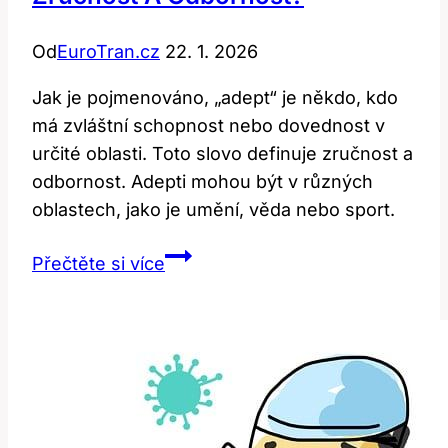
Od
EuroTran.cz
22. 1. 2026
Jak je pojmenováno, „adept“ je někdo, kdo
má zvláštní schopnost nebo dovednost v
určité oblasti. Toto slovo definuje zručnost a
odbornost. Adepti mohou být v různých
oblastech, jako je umění, věda nebo sport.
Adept:
Přečtěte si více
Jak
toto
slovo
definuje
zručnost
a