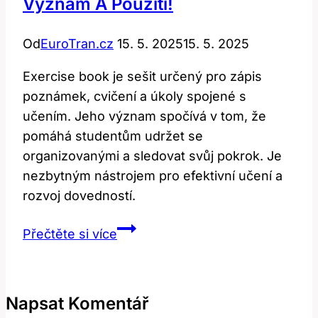
Význam A Použití!
Od
EuroTran.cz
15. 5. 2025
15. 5. 2025
Exercise book je sešit určený pro zápis
poznámek, cvičení a úkoly spojené s
učením. Jeho význam spočívá v tom, že
pomáhá studentům udržet se
organizovanými a sledovat svůj pokrok. Je
nezbytným nástrojem pro efektivní učení a
rozvoj dovedností.
Exercise
Přečtěte si více
book:
Co
to
Napsat Komentář
je?