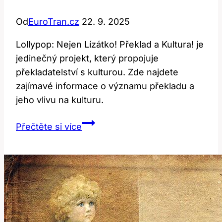
Od
EuroTran.cz
22. 9. 2025
Lollypop: Nejen Lízátko! Překlad a Kultura! je
jedinečný projekt, který propojuje
překladatelství s kulturou. Zde najdete
zajímavé informace o významu překladu a
jeho vlivu na kulturu.
Lollypop:
Přečtěte si více
Nejen
lízátko!
Překlad
a
kultura!