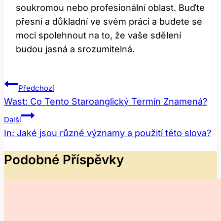
⁤soukromou nebo​ profesionální oblast. Buďte
přesní a‌ důkladní ve svém práci a budete ⁤se
moci spolehnout na to, že vaše⁤ sdělení
budou ‌jasná a‌ srozumitelná.
Navigace
Předchozí
Pro
Wast: Co Tento Staroanglický Termín Znamená?
Příspěvek
Další
In: Jaké jsou různé významy a použití této slova?
Podobné Příspěvky