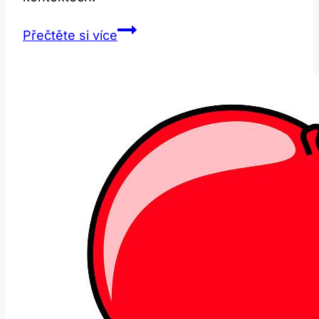
Doctor:
Přečtěte si více
Překlad
a
Specifika
Použití