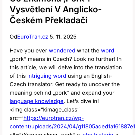
Vysvětlení V Anglicko-
Českém Překladači
Od
EuroTran.cz
5. 11. 2025
Have you ever ⁣
wondered
what the
word
„pork“ means in ⁤Czech? Look no further! In
this article,‌ we will delve into the translation
⁢of this
intriguing word
using an English-
Czech translator. Get​ ready to ⁢uncover the
meaning behind „pork“⁣ and expand your
language knowledge
.⁣ Let’s dive​ in!
<img class=“kimage_class“⁣
src=“
https://eurotran.cz/wp-
content/uploads/2024/04/g11805aded1a16188
alt=“Význam slova‍ „pork“‌ a
jeho historie
„>