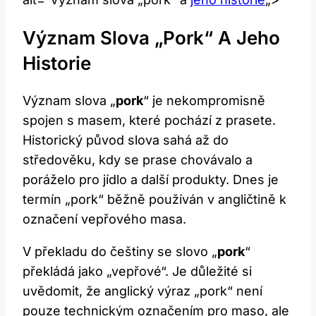
Význam Slova „pork“ A Jeho
Historie
Význam⁤ slova⁢ „
pork
“ ⁢je nekompromisně
⁢spojen s masem, které⁣ pochází z prasete.
Historický původ slova sahá až do
⁢středověku, kdy se prase chovávalo a
poráželo pro jídlo ⁤a další ‍produkty. Dnes je
⁤termín „pork“ běžně používán v⁢ angličtině‍ k
⁢označení vepřového masa.
V překladu do češtiny se ‍slovo „
pork
“
překládá jako „vepřové“. Je ⁣důležité si
uvědomit, že anglický výraz „pork“ není​
pouze technickým označením pro‍ maso, ale‍