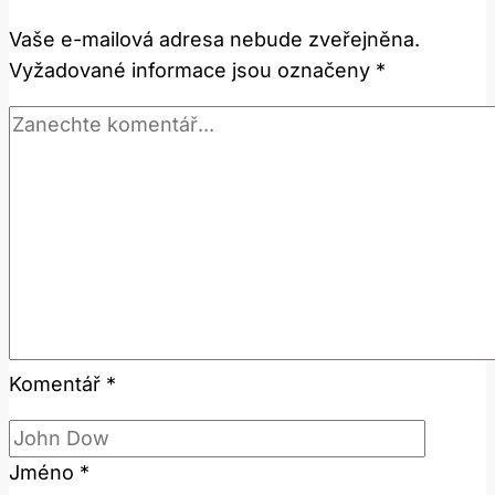
Význam
Vaše e-mailová adresa nebude zveřejněna.
a
Vyžadované informace jsou označeny
*
použití!
Komentář
*
Jméno
*