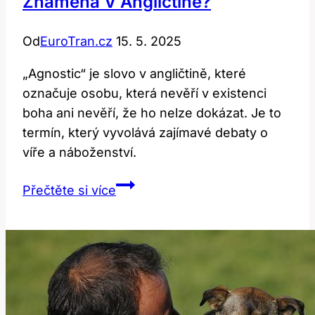
Znamená V Angličtině?
Od
EuroTran.cz
15. 5. 2025
„Agnostic“ je slovo v angličtině, které
označuje osobu, která nevěří v existenci
boha ani nevěří, že ho nelze dokázat. Je to
termín, který vyvolává zajímavé debaty o
víře a náboženství.
Agnostic:
Přečtěte si více
Co
toto
slovo
znamená
v
angličtině?