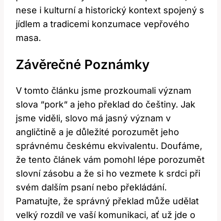
nese⁢ i kulturní a historický kontext ‍spojený s
jídlem‍ a tradicemi konzumace‍ vepřového
masa.
Závěrečné Poznámky
V ⁤tomto článku jsme⁢ prozkoumali význam
slova ⁢“pork“⁤ a ⁢jeho překlad do⁣ češtiny. Jak
jsme viděli, slovo ​má jasný význam​ v
angličtině⁤ a je ‍důležité porozumět jeho
správnému českému ekvivalentu. Doufáme,
že tento článek vám pomohl lépe ⁣porozumět
slovní zásobu a⁤ že si ho vezmete k srdci při
svém dalším psaní nebo⁢ překládání.
Pamatujte, že⁤ správný překlad může udělat
velký ‌rozdíl ve ‌vaší komunikaci, ‌ať už ⁢jde o