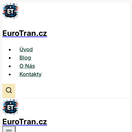
Přeskočit
na
obsah
EuroTran.cz
Úvod
Blog
O Nás
Kontakty
EuroTran.cz