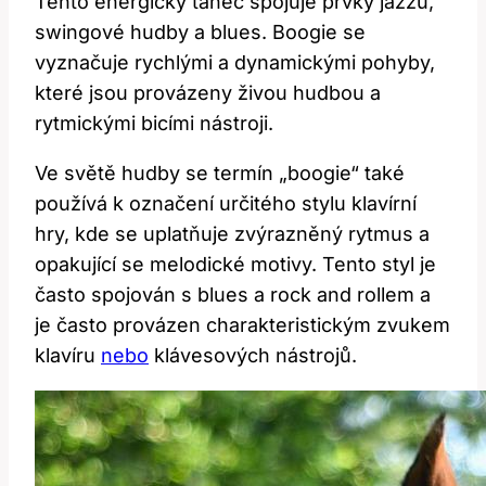
Tento energický tanec spojuje prvky jazzu,
swingové hudby a blues. Boogie se
vyznačuje rychlými a dynamickými pohyby,
které jsou provázeny živou hudbou a
rytmickými bicími nástroji.
Ve světě hudby se termín „boogie“ také
používá k označení určitého stylu klavírní
hry, kde se uplatňuje zvýrazněný rytmus a
opakující se melodické motivy. Tento styl je
často spojován s blues a rock and rollem a
je často provázen charakteristickým zvukem
klavíru
nebo
klávesových nástrojů.