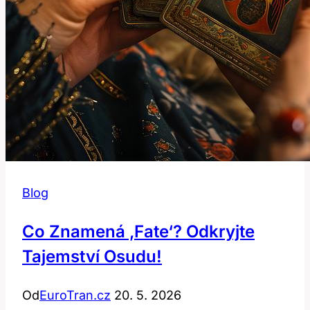
Blog
Co Znamená ‚fate‘? Odkryjte
Tajemství Osudu!
Od
EuroTran.cz
20. 5. 2026