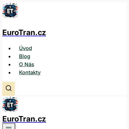
Přeskočit
na
obsah
EuroTran.cz
Úvod
Blog
O Nás
Kontakty
EuroTran.cz