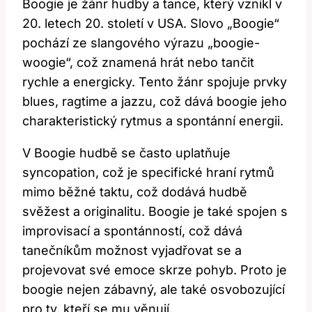
Boogie je žánr hudby a tance, který vznikl v
20. letech 20. století v USA. Slovo „Boogie“
pochází ze slangového výrazu „boogie-
woogie“, což znamená hrát nebo tančit
rychle a energicky. Tento žánr spojuje prvky
blues, ragtime a jazzu, což dává boogie jeho
charakteristický rytmus a spontánní energii.
V Boogie hudbě se často uplatňuje
syncopation, což je specifické hraní rytmů
mimo běžné taktu, což dodává hudbě
svěžest a originalitu. Boogie je také spojen s
improvisací a spontánností, což dává
tanečníkům možnost vyjadřovat se a
projevovat své emoce skrze pohyb. Proto je
boogie nejen zábavný, ale také osvobozující
pro ty, kteří se mu věnují.