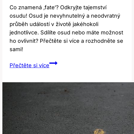
Co znamená ‚fate‘? Odkryjte tajemství
osudu! Osud je nevyhnutelný a neodvratný
průběh událostí v životě jakéhokoli
jednotlivce. Sdílíte osud nebo máte možnost
ho ovlivnit? Přečtěte si více a rozhodněte se
sami!
Co
Přečtěte si více
znamená
‚fate‘?
Odkryjte
tajemství
osudu!