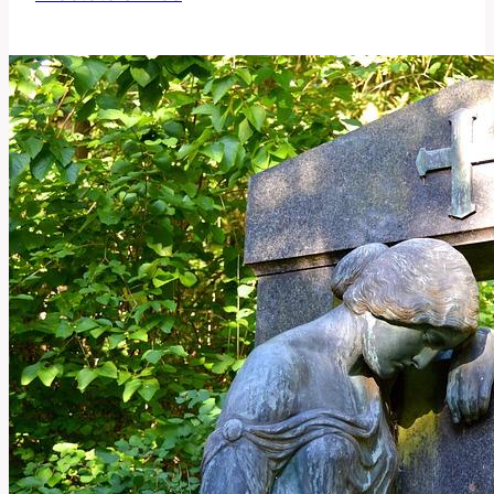
Jak
Správně
Používat
Tento
Anglický
Výraz?