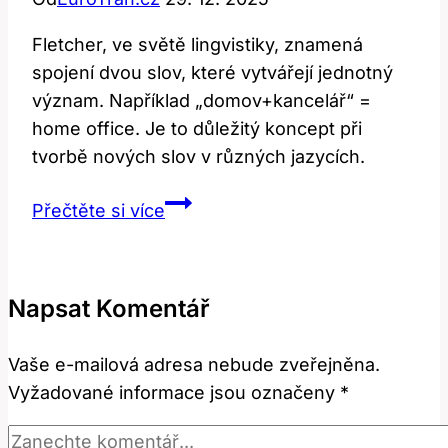
Fletcher, ve světě lingvistiky, znamená
spojení dvou slov, které vytvářejí jednotný
význam. Například „domov+kancelář“ =
home office. Je to důležitý koncept při
tvorbě nových slov v různých jazycích.
Fletcher:
Přečtěte si více
Jaký
je
jeho
Napsat Komentář
význam
a
Vaše e-mailová adresa nebude zveřejněna.
překlad?
Vyžadované informace jsou označeny
*