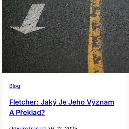
Blog
Fletcher: Jaký Je Jeho Význam
A Překlad?
Od
EuroTran.cz
29. 12. 2025