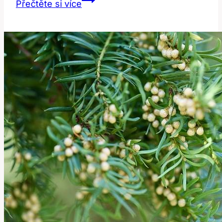
Přečtěte si více
Morning:
Jak
Správně
Používat
Tuto
Časovou
Frázi?