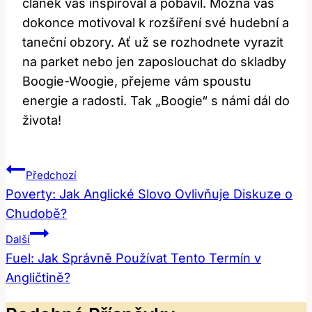
článek vás inspiroval a pobavil. Možná vás
dokonce motivoval k rozšíření své hudební a
taneční obzory. Ať už se rozhodnete vyrazit
na parket nebo jen zaposlouchat do skladby
Boogie-Woogie, přejeme vám spoustu
energie a radosti. Tak „Boogie“ s námi dál do
života!
Navigace
Předchozí
Pro
Poverty: Jak Anglické Slovo Ovlivňuje Diskuze o
Chudobě?
Příspěvek
Další
Fuel: Jak Správně Používat Tento Termín v
Angličtině?