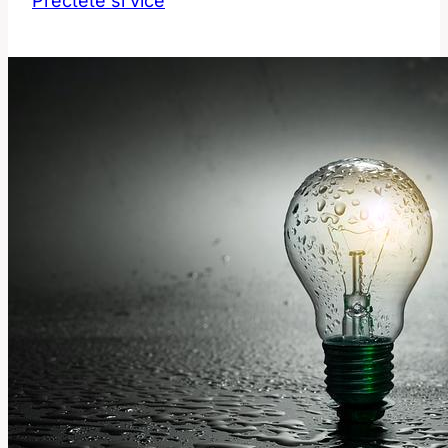
Přečtěte si více
Jak
tento
anglický
výraz
správně
použít?