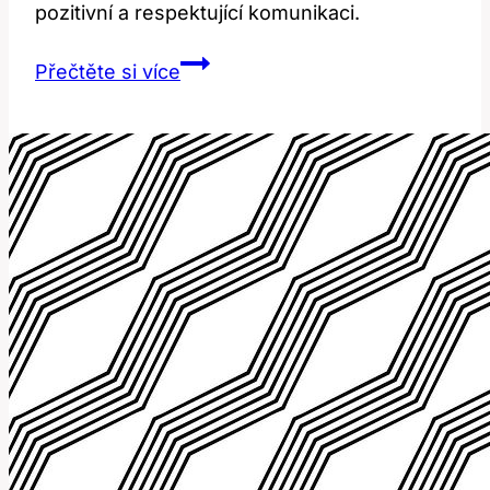
pozitivní a respektující komunikaci.
Offensive:
Přečtěte si více
Překlad
a
jak
se
vyhnout
nesprávnému
použití?