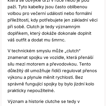
která se obvykle drží v ruce nebo je pod
paží. Tyto kabelky jsou často oblíbenou
volbou pro večerní události nebo formální
příležitosti, kdy potřebujete jen základní věci
při sobě. Clutch je tedy významným
doplňkem, který dokáže dokonale doplnit
váš outfit a dodat mu šmrnc.
V technickém smyslu může „clutch“
znamenat spojku ve vozidle, která přenáší
sílu mezi motorem a převodovkou. Tento
důležitý díl umožňuje řidiči regulovat přenos
výkonu a plynule měnit rychlosti. Bez
správně fungující spojky by bylo jízdní kolo
prakticky nepoužitelné.
Význam a historie clutche se tedy v