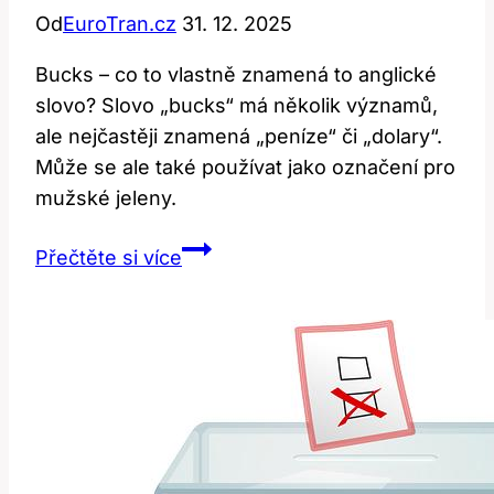
Od
EuroTran.cz
31. 12. 2025
Bucks – co to vlastně znamená to anglické
slovo? Slovo „bucks“ má několik významů,
ale nejčastěji znamená „peníze“ či „dolary“.
Může se ale také používat jako označení pro
mužské jeleny.
Bucks:
Přečtěte si více
Co
Znamená
Toto
Anglické
Slovo?