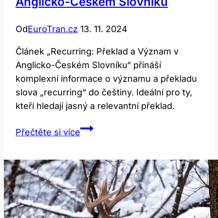
Anglicko-Českém Slovníku
Od
EuroTran.cz
13. 11. 2024
Článek „Recurring: Překlad a Význam v
Anglicko-Českém Slovníku“ přináší
komplexní informace o významu a překladu
slova „recurring“ do češtiny. Ideální pro ty,
kteří hledají jasný a relevantní překlad.
Recurring:
Přečtěte si více
Překlad
a
Význam
v
Anglicko-
Českém