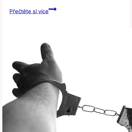
Disguise:
Přečtěte si více
Jak
správně
přeložit
tento
anglický
výraz?