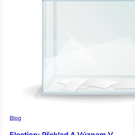
Blog
Election: Překlad A Význam V