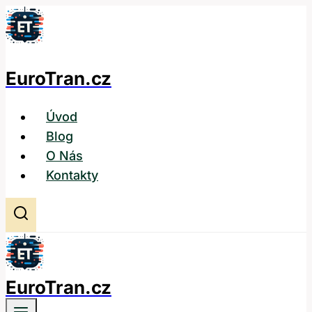
Přeskočit
na
obsah
EuroTran.cz
Úvod
Blog
O Nás
Kontakty
EuroTran.cz