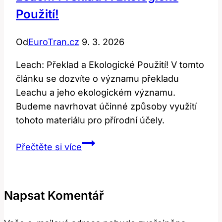
Použití!
Od
EuroTran.cz
9. 3. 2026
Leach: Překlad a Ekologické Použití! V tomto
článku se dozvíte o významu překladu
Leachu a jeho ekologickém významu.
Budeme navrhovat účinné způsoby využití
tohoto materiálu pro přírodní účely.
Leach:
Přečtěte si více
Překlad
a
ekologické
Napsat Komentář
použití!