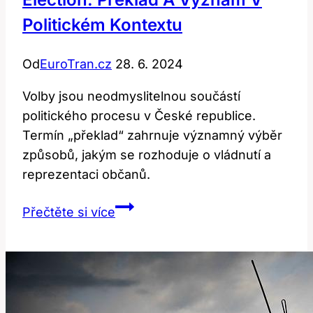
Politickém Kontextu
Od
EuroTran.cz
28. 6. 2024
Volby jsou neodmyslitelnou součástí
politického procesu v České republice.
Termín „překlad“ zahrnuje významný výběr
způsobů, jakým se rozhoduje o vládnutí a
reprezentaci občanů.
Election:
Přečtěte si více
Překlad
a
význam
v
politickém