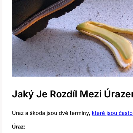
Jaký Je Rozdíl Mezi Úraz
Úraz a škoda jsou dvě termíny,
které jsou čas
Úraz: