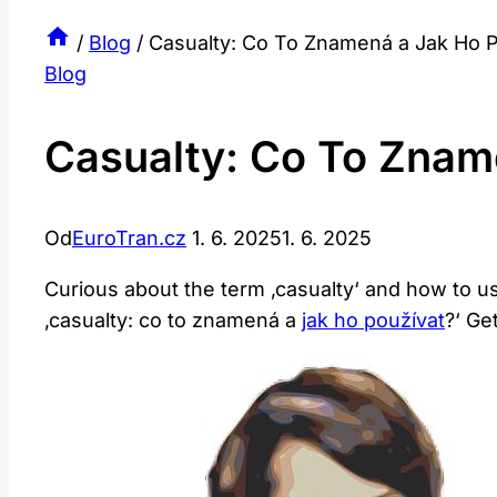
/
Blog
/
Casualty: Co To Znamená a Jak Ho P
Blog
Casualty: Co To Znam
Od
EuroTran.cz
1. 6. 2025
1. 6. 2025
Curious about the term ‚casualty‘ and how to use
‚casualty: co to znamená a
jak ho používat
?‘ Ge