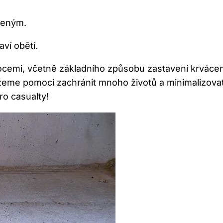
ženým.
ví obětí.
ocemi, včetně základního způsobu zastavení krvácen
žeme pomoci zachránit mnoho životů a minimalizovat 
ro casualty!