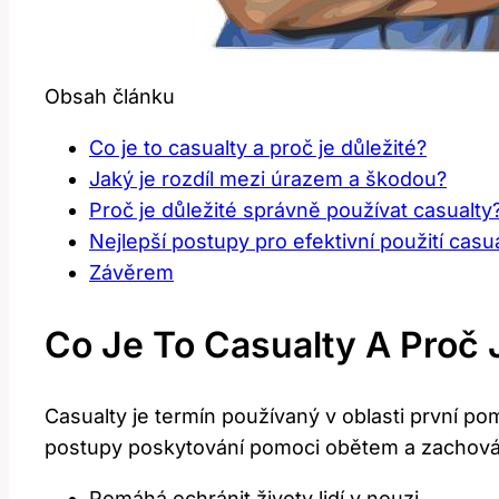
Obsah článku
Co je to casualty a proč je důležité?
Jaký je rozdíl mezi úrazem a škodou?
Proč je důležité správně používat casualty
Nejlepší postupy pro efektivní použití casu
Závěrem
Co Je To Casualty A Proč 
Casualty je termín používaný v oblasti první p
postupy poskytování pomoci obětem a zachování
Pomáhá ochránit životy lidí v nouzi.