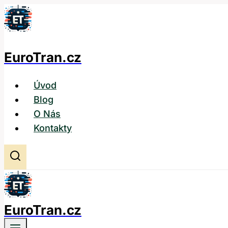
Přeskočit
na
obsah
EuroTran.cz
Úvod
Blog
O Nás
Kontakty
EuroTran.cz