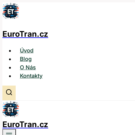
Přeskočit
na
obsah
EuroTran.cz
Úvod
Blog
O Nás
Kontakty
EuroTran.cz