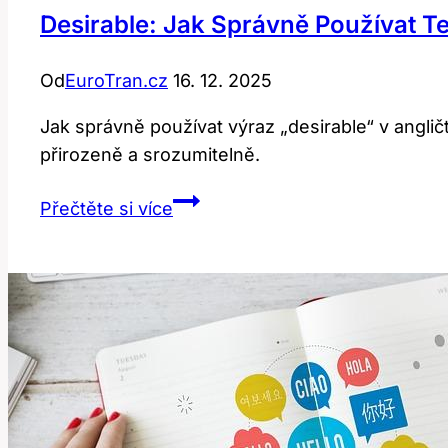
Desirable: Jak Správně Používat T
Od
EuroTran.cz
16. 12. 2025
Jak správně používat výraz „desirable“ v anglič
přirozeně a srozumitelně.
Desirable:
Přečtěte si více
Jak
Správně
Používat
Tento
Anglický
Výraz?