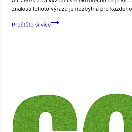
A C: Překlad a význam v elektrotechnice je kl
znalostí tohoto výrazu je nezbytná pro každého
A
Přečtěte si více
C:
Překlad
a
Význam
v
Elektrotechnice