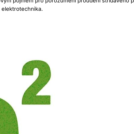
íčovým pojmem pro porozumění proudění střídavého p
 elektrotechnika.