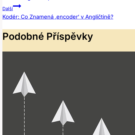
Pro
Další
Příspěvek
Kodér: Co Znamená ‚encoder‘ v Angličtině?
Podobné Příspěvky