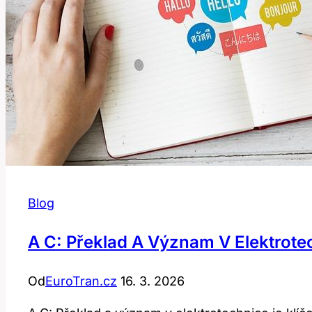
Blog
A C: Překlad A Význam V Elektrote
Od
EuroTran.cz
16. 3. 2026