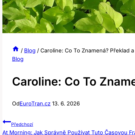
/
Blog
/
Caroline: Co To Znamená? Překlad a
Blog
Caroline: Co To Zname
Od
EuroTran.cz
13. 6. 2026
Navigace
Předchozí
At Morning: Jak Správně Používat Tuto Časovou Fr