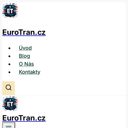
Přeskočit
na
obsah
EuroTran.cz
Úvod
Blog
O Nás
Kontakty
EuroTran.cz