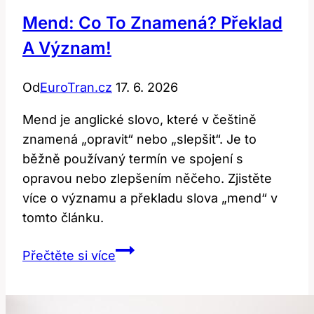
Mend: Co To Znamená? Překlad
A Význam!
Od
EuroTran.cz
17. 6. 2026
Mend je anglické slovo, které v češtině
znamená „opravit“ nebo „slepšit“. Je to
běžně používaný termín ve spojení s
opravou nebo zlepšením něčeho. Zjistěte
více o významu a překladu slova „mend“ v
tomto článku.
Mend:
Přečtěte si více
Co
to
znamená?