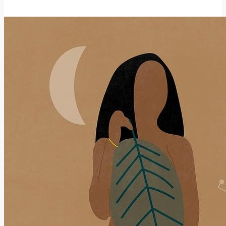
To
Znamená
a
Jak
Tento
Výraz
Používat?