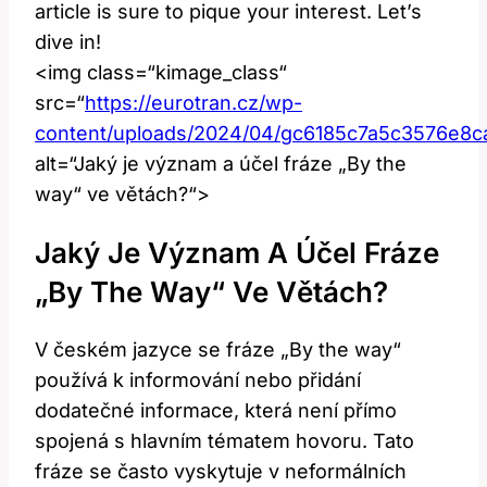
article is sure to pique your interest. Let’s
dive in!
<img class=“kimage_class“
src=“
https://eurotran.cz/wp-
content/uploads/2024/04/gc6185c7a5c3576e
alt=“Jaký je význam a účel fráze „By the
way“ ve větách?“>
Jaký Je Význam A Účel Fráze
„By The Way“ Ve Větách?
V českém jazyce se fráze „By the way“
používá k informování nebo přidání
dodatečné informace, která není přímo
spojená s hlavním tématem hovoru. Tato
fráze se často vyskytuje v neformálních