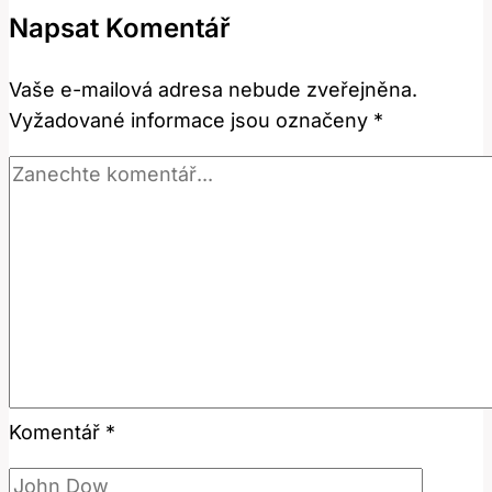
znamená
Napsat Komentář
a
jak
Vaše e-mailová adresa nebude zveřejněna.
to
Vyžadované informace jsou označeny
*
říct
česky?
Komentář
*