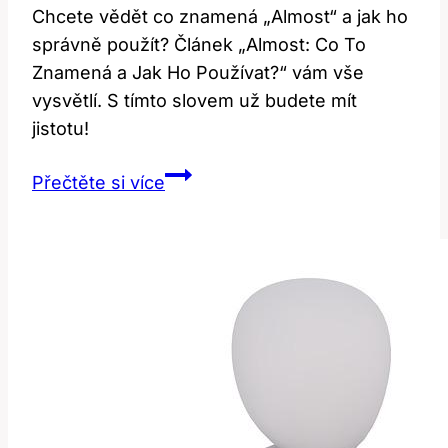
Chcete vědět co znamená „Almost“ a jak ho
správně použít? Článek „Almost: Co To
Znamená a Jak Ho Používat?“ vám vše
vysvětlí. S tímto slovem už budete mít
jistotu!
Almost:
Přečtěte si více
Co
To
Znamená
a
Jak
Ho
Používat?