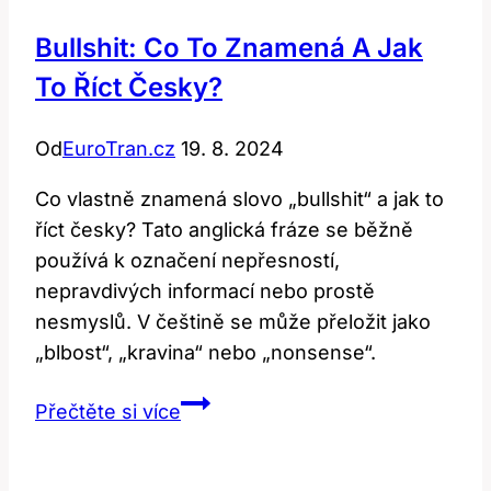
Bullshit: Co To Znamená A Jak
To Říct Česky?
Od
EuroTran.cz
19. 8. 2024
Co vlastně znamená slovo „bullshit“ a jak to
říct česky? Tato anglická fráze se běžně
používá k označení nepřesností,
nepravdivých informací nebo prostě
nesmyslů. V češtině se může přeložit jako
„blbost“, „kravina“ nebo „nonsense“.
Bullshit:
Přečtěte si více
Co
to