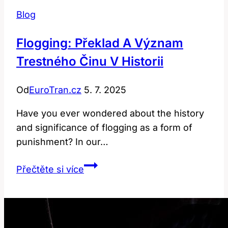
Blog
Flogging: Překlad A Význam
Trestného Činu V Historii
Od
EuroTran.cz
5. 7. 2025
Have you ever wondered about the history
and significance of flogging as a form of
punishment? In our…
Flogging:
Přečtěte si více
Překlad
a
význam
trestného