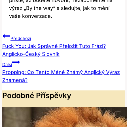
příště, až budete hovořit, nezapomeňte na
výraz „By the way“ a sledujte, jak to mění
vaše konverzace.
Navigace
Předchozí
Pro
Fuck You: Jak Správně Přeložit Tuto Frázi?
Anglicko-Český Slovník
Příspěvek
Další
Propping: Co Tento Méně Známý Anglický Výraz
Znamená?
Podobné Příspěvky