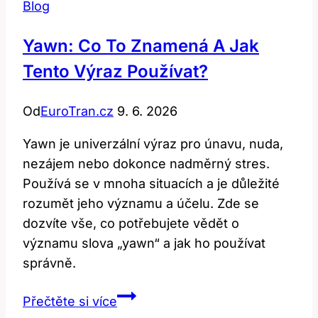
Blog
Yawn: Co To Znamená A Jak
Tento Výraz Používat?
Od
EuroTran.cz
9. 6. 2026
Yawn je univerzální výraz pro únavu, nuda,
nezájem nebo dokonce nadměrný stres.
Používá se v mnoha situacích a je důležité
rozumět jeho významu a účelu. Zde se
dozvíte vše, co potřebujete vědět o
významu slova „yawn“ a jak ho používat
správně.
Yawn:
Přečtěte si více
Co