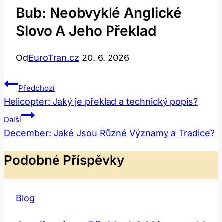
Bub: Neobvyklé Anglické
Slovo A Jeho Překlad
Od
EuroTran.cz
20. 6. 2026
Navigace
Předchozí
Pro
Helicopter: Jaký je překlad a technický popis?
Příspěvek
Další
December: Jaké Jsou Různé Významy a Tradice?
Podobné Příspěvky
Blog