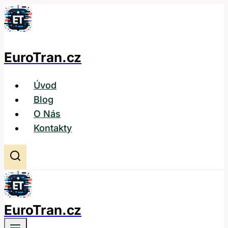
Přeskočit
na
obsah
EuroTran.cz
Úvod
Blog
O Nás
Kontakty
EuroTran.cz