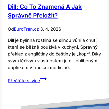
Dill: Co To Znamená A Jak
Správně Přeložit?
Od
EuroTran.cz
3. 4. 2026
Dill je bylinná rostlina se silnou vůní a chutí,
která se běžně používá v kuchyni. Správný
překlad z angličtiny do češtiny je „kopr“. Díky
svým léčivým vlastnostem je dill oblíbeným
doplňkem v tradiční medicíně.
Dill:
Přečtěte si více
Co
to
znamená
a