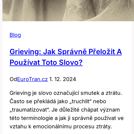
Blog
Grieving: Jak Správně Přeložit A
Používat Toto Slovo?
Od
EuroTran.cz
1. 12. 2024
Grieving je slovo označující smutek a ztrátu.
Často se překládá jako „truchlit“ nebo
„traumatizovat“. Je důležité chápat význam
této termínologie a jak ji správně používat ve
vztahu k emocionálnímu procesu ztráty.