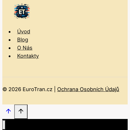
Úvod
Blog
O Nás
Kontakty
© 2026 EuroTran.cz |
Ochrana Osobních Údajů