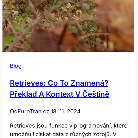
Blog
Retrieves: Co To Znamená?
Překlad A Kontext V Češtině
Od
EuroTran.cz
18. 11. 2024
Retrieves jsou funkce v programování, které
umožňují získat data z různých zdrojů. V