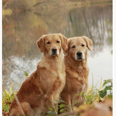
v
Anglicko-
Českém
Kontextu!