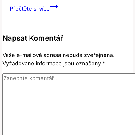
Grieving:
Přečtěte si více
Jak
správně
přeložit
Napsat Komentář
a
používat
Vaše e-mailová adresa nebude zveřejněna.
toto
Vyžadované informace jsou označeny
*
slovo?