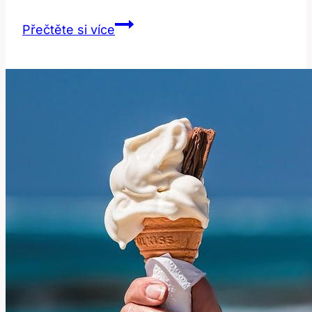
Twat:
Přečtěte si více
Co
To
Znamená
a
Jak
Ho
Používat?