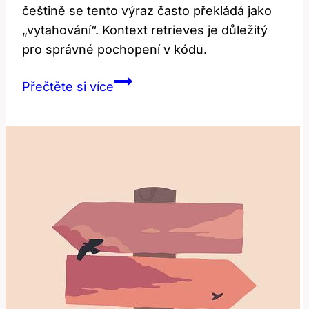
češtině se tento výraz často překládá jako
„vytahování“. Kontext retrieves je důležitý
pro správné pochopení v kódu.
Retrieves:
Přečtěte si více
Co
to
znamená?
Překlad
a
kontext
v
češtině