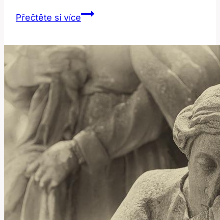
Delicious:
Přečtěte si více
Jak
správně
používat
toto
populární
přídavné
jméno?