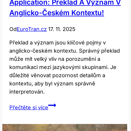
Application: Překlad A Význam V
Anglicko-Českém Kontextu!
Od
EuroTran.cz
17. 11. 2025
Překlad a význam jsou klíčové pojmy v
anglicko-českém kontextu. Správný překlad
může mít velký vliv na porozumění a
komunikaci mezi jazykovými skupinami. Je
důležité věnovat pozornost detailům a
kontextu, aby byl význam správně
interpretován.
Application:
Přečtěte si více
Překlad
a
Význam