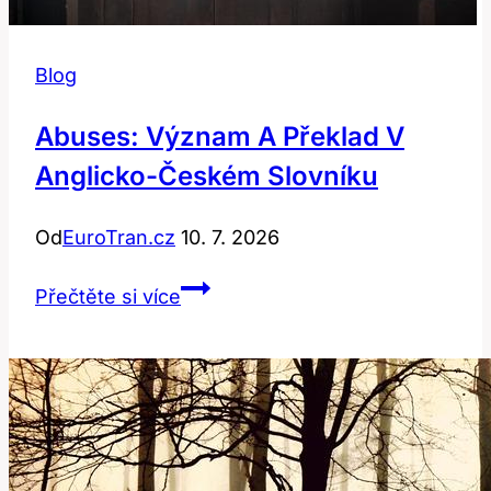
Blog
Abuses: Význam A Překlad V
Anglicko-Českém Slovníku
Od
EuroTran.cz
10. 7. 2026
Abuses:
Přečtěte si více
Význam
a
překlad
v
anglicko-
českém