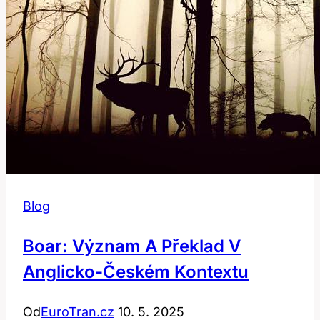
slovníku
Blog
Boar: Význam A Překlad V
Anglicko-Českém Kontextu
Od
EuroTran.cz
10. 5. 2025