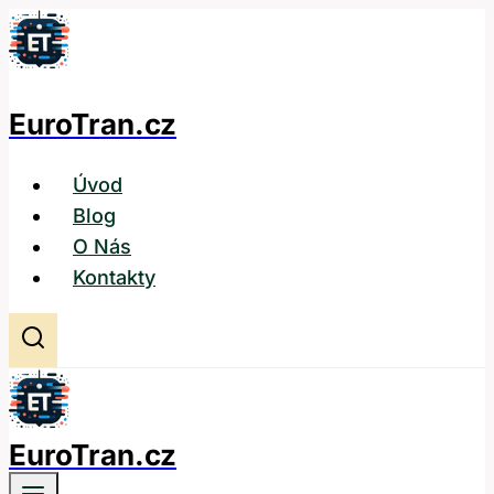
Přeskočit
na
obsah
EuroTran.cz
Úvod
Blog
O Nás
Kontakty
EuroTran.cz