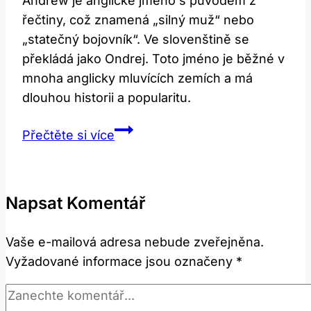
Andrew je anglické jméno s původem z
řečtiny, což znamená „silný muž“ nebo
„statečný bojovník“. Ve slovenštině se
překládá jako Ondrej. Toto jméno je běžné v
mnoha anglicky mluvících zemích a má
dlouhou historii a popularitu.
Andrew:
Přečtěte si více
Jak
se
překládá
Napsat Komentář
toto
jméno
Vaše e-mailová adresa nebude zveřejněna.
a
Vyžadované informace jsou označeny
*
co
znamená?