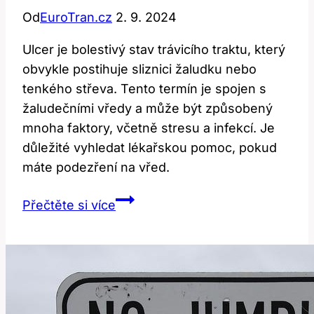
Od
EuroTran.cz
2. 9. 2024
Ulcer je bolestivý stav trávicího traktu, který
obvykle postihuje sliznici žaludku nebo
tenkého střeva. Tento termín je spojen s
žaludečními vředy a může být způsobený
mnoha faktory, včetně stresu a infekcí. Je
důležité vyhledat lékařskou pomoc, pokud
máte podezření na vřed.
Ulcer:
Přečtěte si více
Co
tento
zdravotní
termín
říká