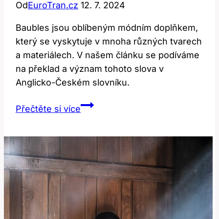
Od
EuroTran.cz
12. 7. 2024
Baubles jsou oblíbeným módním doplňkem,
který se vyskytuje v mnoha různých tvarech
a materiálech. V našem článku se podíváme
na překlad a význam tohoto slova v
Anglicko-Českém slovníku.
Baubles:
Přečtěte si více
Překlad
a
význam
v
anglicko-
českém
slovníku