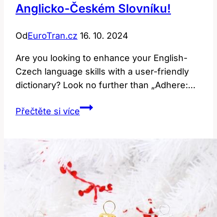
Anglicko-Českém Slovníku!
Od
EuroTran.cz
16. 10. 2024
Are you looking to enhance your English-
Czech language skills with a user-friendly
dictionary? Look no further than „Adhere:…
Adhere:
Přečtěte si více
Překlad
a
význam
v
anglicko-
českém
slovníku!