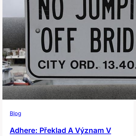
o
nemoci?
Blog
Adhere: Překlad A Význam V