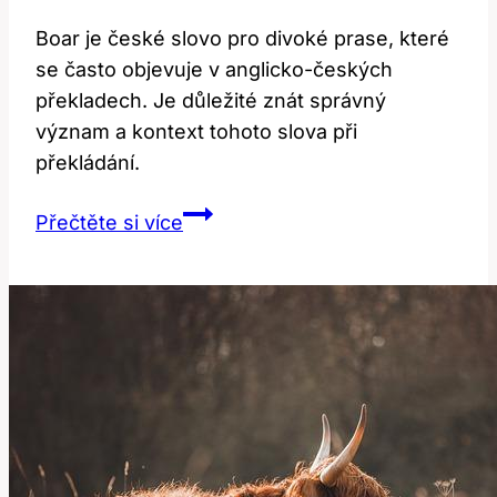
Boar je české slovo pro divoké prase, které
se často objevuje v anglicko-českých
překladech. Je důležité znát správný
význam a kontext tohoto slova při
překládání.
Boar:
Přečtěte si více
Význam
a
Překlad
v
Anglicko-
Českém
Kontextu