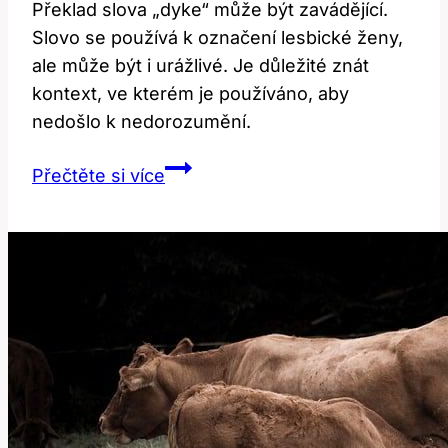
Překlad slova „dyke“ může být zavádějící.
Slovo se používá k označení lesbické ženy,
ale může být i urážlivé. Je důležité znát
kontext, ve kterém je používáno, aby
nedošlo k nedorozumění.
Překlad
Přečtěte si více
Slova
‚dyke‘:
Co
To
Znamená
a
Jak
Se
Používá?