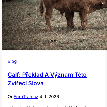
Blog
Calf: Překlad A Význam Této
Zvířecí Slova
Od
EuroTran.cz
4. 1. 2026