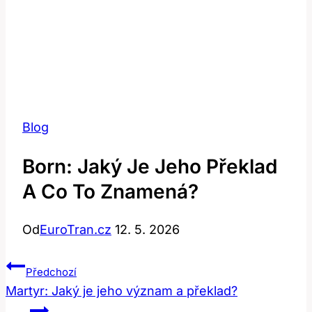
Blog
Born: Jaký Je Jeho Překlad
A Co To Znamená?
Od
EuroTran.cz
12. 5. 2026
Navigace
Předchozí
Pro
Martyr: Jaký je jeho význam a překlad?