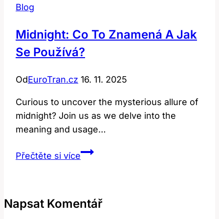
Blog
Midnight: Co To Znamená A Jak
Se Používá?
Od
EuroTran.cz
16. 11. 2025
Curious to uncover the mysterious allure of
midnight? Join us as we delve into the
meaning and usage…
Midnight:
Přečtěte si více
Co
to
znamená
Napsat Komentář
a