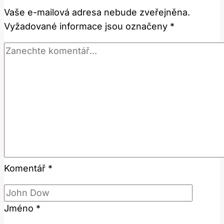
jak
Vaše e-mailová adresa nebude zveřejněna.
se
Vyžadované informace jsou označeny
*
používá?
Komentář
*
Jméno
*