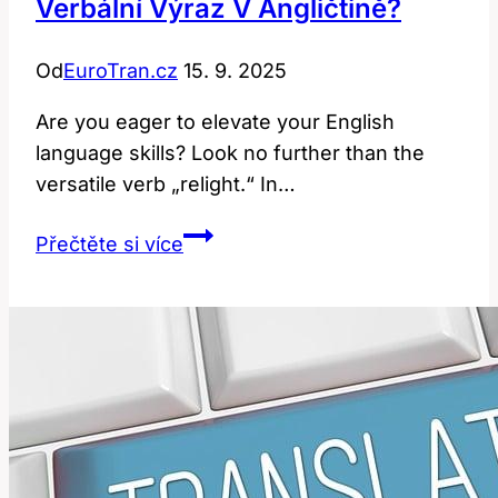
Verbální Výraz V Angličtině?
Od
EuroTran.cz
15. 9. 2025
Are you eager to elevate your English
language skills? Look no further than the
versatile verb „relight.“ In…
Relight:
Přečtěte si více
Jak
používat
tento
verbální
výraz
v
angličtině?