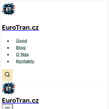
Přeskočit
na
obsah
EuroTran.cz
Úvod
Blog
O Nás
Kontakty
EuroTran.cz