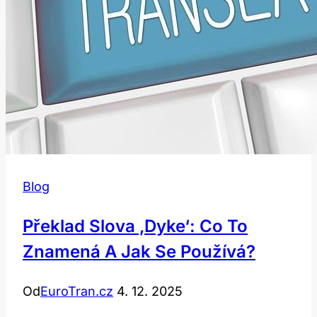
Blog
Překlad Slova ‚dyke‘: Co To
Znamená A Jak Se Používá?
Od
EuroTran.cz
4. 12. 2025