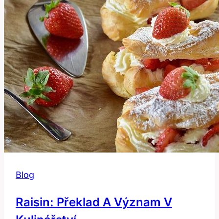
Češtině
Blog
Raisin: Překlad A Význam V