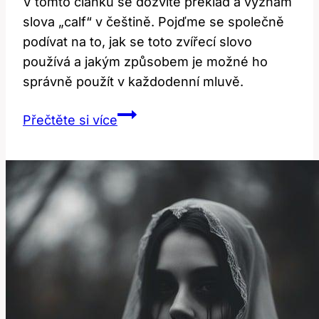
V tomto článku se dozvíte překlad a význam
slova „calf“ v češtině. Pojďme se společně
podívat na to, jak se toto zvířecí slovo
používá a jakým způsobem je možné ho
správně použít v každodenní mluvě.
Calf:
Přečtěte si více
Překlad
a
význam
této
zvířecí
slova