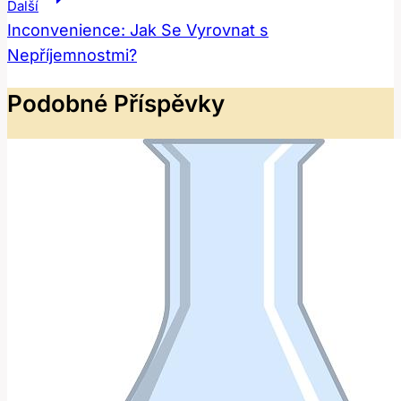
Příspěvek
Další
Inconvenience: Jak Se Vyrovnat s
Nepříjemnostmi?
Podobné Příspěvky