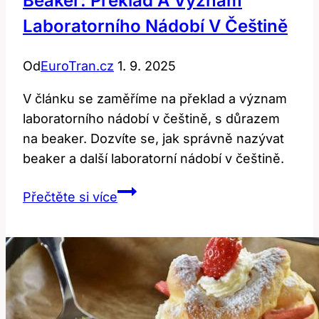
Beaker: Překlad A Význam
Laboratorního Nádobí V Češtině
Od
EuroTran.cz
1. 9. 2025
V článku se zaměříme na překlad a význam
laboratorního nádobí v češtině, s důrazem
na beaker. Dozvíte se, jak správně nazývat
beaker a další laboratorní nádobí v češtině.
Beaker:
Přečtěte si více
Překlad
a
Význam
Laboratorního
Nádobí
v