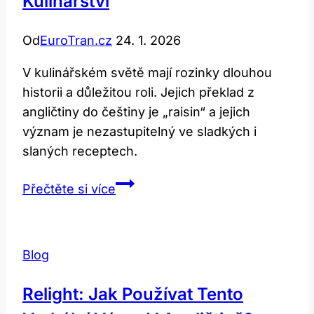
Kulinářství
Od
EuroTran.cz
24. 1. 2026
V kulinářském světě mají rozinky dlouhou
historii a důležitou roli. Jejich překlad z
angličtiny do češtiny je „raisin“ a jejich
význam je nezastupitelný ve sladkých i
slaných receptech.
Raisin:
Přečtěte si více
Překlad
a
Význam
Blog
v
Kulinářství
Relight: Jak Používat Tento