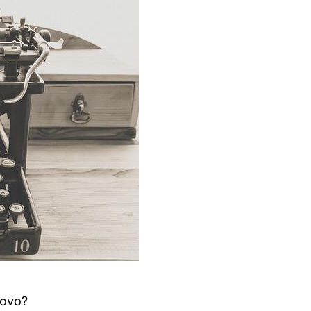
lovo?