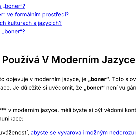
a „boner“?
r“ ve formálním prostředí?
ch kulturách a jazycích?
u „boner“?
e Používá V Moderním Jazyce
to objevuje v moderním jazyce, je
„boner“
. Toto sl
ace. Je důležité si uvědomit, že
„boner“
není vulgár
** v moderním jazyce, měli byste si být vědomi kont
omunikace:
 uvážeností,
abyste se vyvarovali možným nedoroz