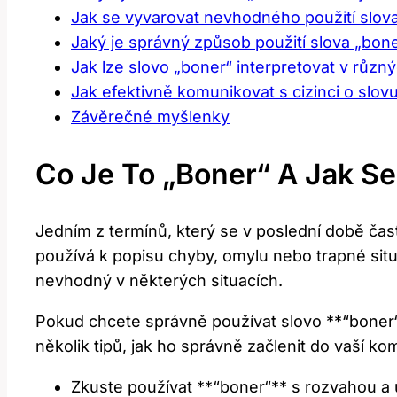
Jak se vyvarovat nevhodného použití slov
Jaký je správný způsob použití slova „bone
Jak lze slovo „boner“ interpretovat v různý
Jak efektivně komunikovat s cizinci o slov
Závěrečné myšlenky
Co Je To „boner“ A Jak S
Jedním z termínů, který se v poslední době čas
používá k popisu chyby, omylu nebo trapné situ
nevhodný v některých situacích.
Pokud chcete správně používat slovo **“boner“
několik tipů, jak ho správně začlenit do vaší k
Zkuste používat **“boner“** s rozvahou a