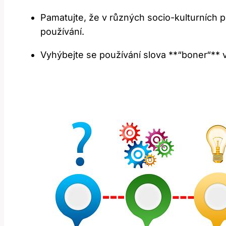
Pamatujte, že v různých socio-kulturních
používání.
Vyhýbejte se používání slova **“boner“** v 