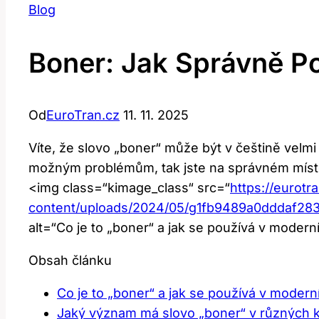
Blog
Boner: Jak Správně Po
Od
EuroTran.cz
11. 11. 2025
Víte, že slovo „boner“ může být v češtině velmi
možným problémům, tak jste na správném místě. 
<img class=“kimage_class“ src=“
https://eurotr
content/uploads/2024/05/g1fb9489a0dddaf2
alt=“Co je to „boner“ a jak se používá v moder
Obsah článku
Co je to „boner“ a jak se používá v modern
Jaký význam má slovo „boner“ v různých 