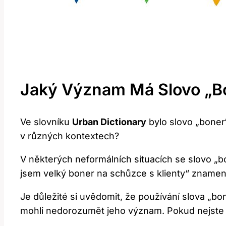
Jaký Význam Má Slovo „b
Ve slovníku
Urban Dictionary
bylo slovo „boner“
v různých kontextech?
V některých neformálních situacích se slovo „b
jsem velký boner na schůzce s klienty“ znamená
Je důležité si uvědomit, že používání slova „bo
mohli nedorozumět jeho význam. Pokud nejste j