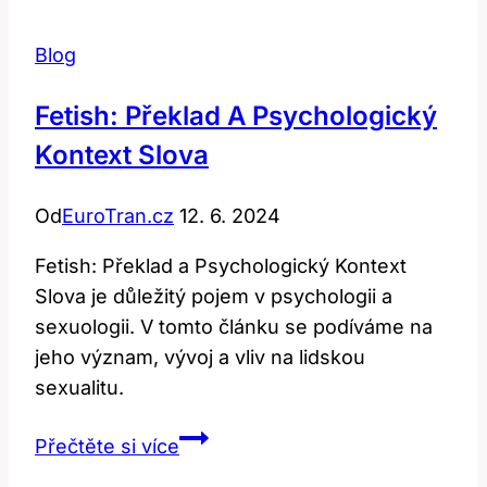
Tento
Populární
Blog
Anglický
Slang
Fetish: Překlad A Psychologický
Znamená?
Kontext Slova
Od
EuroTran.cz
12. 6. 2024
Fetish: Překlad a Psychologický Kontext
Slova je důležitý pojem v psychologii a
sexuologii. V tomto článku se podíváme na
jeho význam, vývoj a vliv na lidskou
sexualitu.
Fetish:
Přečtěte si více
Překlad