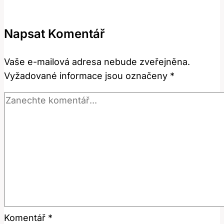
Tento
Anglický
Napsat Komentář
Výraz
Znamená
Vaše e-mailová adresa nebude zveřejněna.
a
Vyžadované informace jsou označeny
*
Jak
Ho
Používat?
Komentář
*