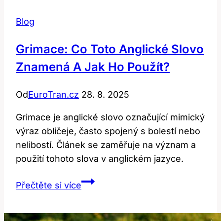
Blog
Grimace: Co Toto Anglické Slovo
Znamená A Jak Ho Použít?
Od
EuroTran.cz
28. 8. 2025
Grimace je anglické slovo označující mimický
výraz obličeje, často spojený s bolestí nebo
nelibostí. Článek se zaměřuje na význam a
použití tohoto slova v anglickém jazyce.
Grimace:
Přečtěte si více
Co
toto