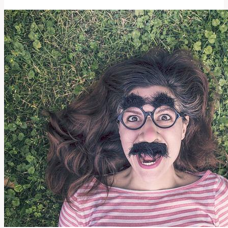
‚Library‘
v
Anglicko-
Českém
Překladači:
Detailní
Pohled