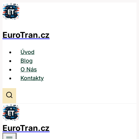
Přeskočit
na
obsah
EuroTran.cz
Úvod
Blog
O Nás
Kontakty
EuroTran.cz