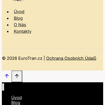
Úvod
Blog
O Nás
Kontakty
© 2026 EuroTran.cz |
Ochrana Osobních Údajů
Úvod
Blog