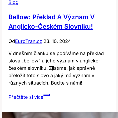
Blog
Bellow: Překlad A Význam V
Anglicko-Českém Slovníku!
Od
EuroTran.cz
23. 10. 2024
V dnešním článku se podíváme na překlad
slova „bellow“ a jeho význam v anglicko-
českém slovníku. Zjistíme, jak správně
přeložit toto slovo a jaký má význam v
různých situacích. Buďte s námi!
Bellow:
Přečtěte si více
Překlad
a
význam