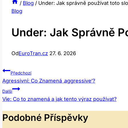
/
Blog
/
Under: Jak správně používat toto sl
Blog
Under: Jak Správně Po
Od
EuroTran.cz
27. 6. 2026
Navigace
Předchozí
Agressivní: Co Znamená ‚aggressive‘?
Pro
Další
Příspěvek
Vie: Co to znamená a jak tento výraz používat?
Podobné Příspěvky