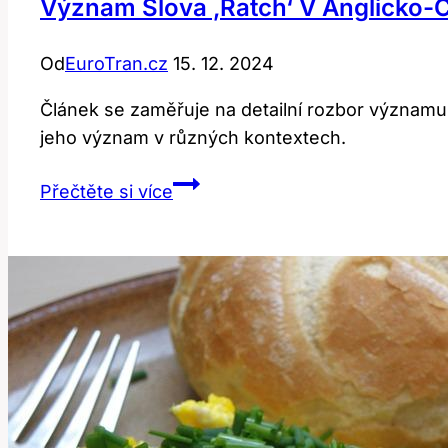
Význam Slova ‚Ratch‘ V Anglicko-Č
Od
EuroTran.cz
15. 12. 2024
Článek se zaměřuje na detailní rozbor významu sl
jeho význam v různých kontextech.
Význam
Přečtěte si více
Slova
‚Ratch‘
v
Anglicko-
Českém
Překladači:
Detailní
Rozbor