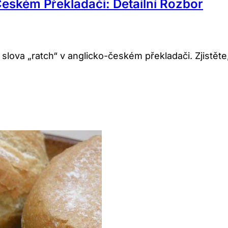
eském Překladači: Detailní Rozbor
ova „ratch“ v anglicko-českém překladači. Zjistěte, 