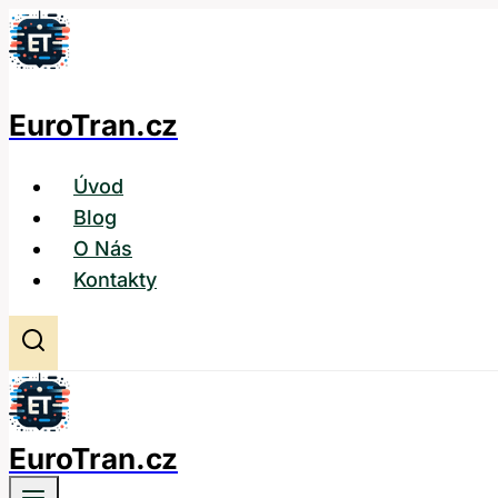
Přeskočit
na
obsah
EuroTran.cz
Úvod
Blog
O Nás
Kontakty
EuroTran.cz