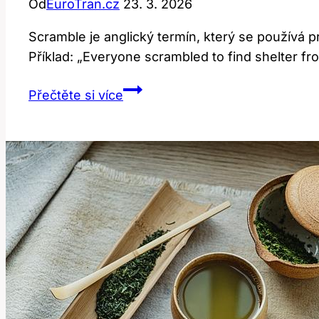
Od
EuroTran.cz
23. 3. 2026
Scramble je anglický termín, který se používá 
Příklad: „Everyone scrambled to find shelter f
Scramble:
Přečtěte si více
Jak
tento
termín
použít
v
angličtině?