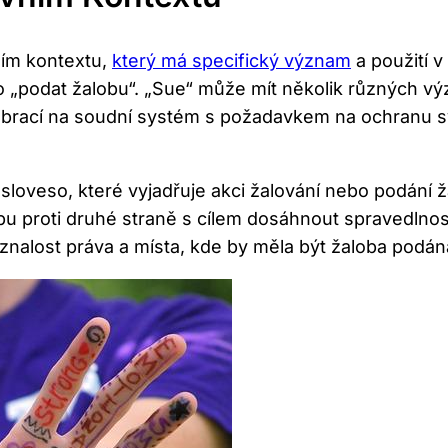
ním kontextu,
který má specifický význam
a použití v
o „podat žalobu“. „Sue“ může mít několik různých vý
 obrací na soudní systém s požadavkem na ochranu 
 sloveso, které vyjadřuje akci žalování nebo podání 
u proti druhé straně s cílem dosáhnout spravedlnos
 znalost práva a místa, kde by měla být žaloba podán