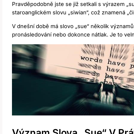
Pravděpodobně jste se již setkali s výrazem „s
staroanglickém slovu „siwian“, což znamená „čin
V dnešní době má slovo „sue“ několik významů a
pronásledování nebo dokonce nátlak. Je to velm
Význam Slova „sue“ V Pr