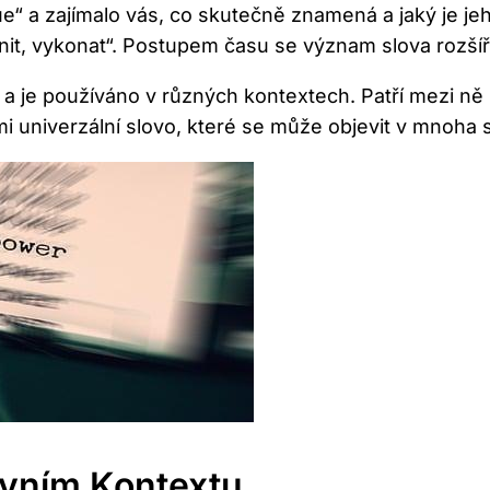
ue“ a zajímalo vás, co skutečně znamená a jaký je j
it, vykonat“. Postupem času se význam slova rozšířil
 je používáno v různých kontextech. Patří mezi ně 
i univerzální slovo, které se může objevit v mnoha
ávním Kontextu