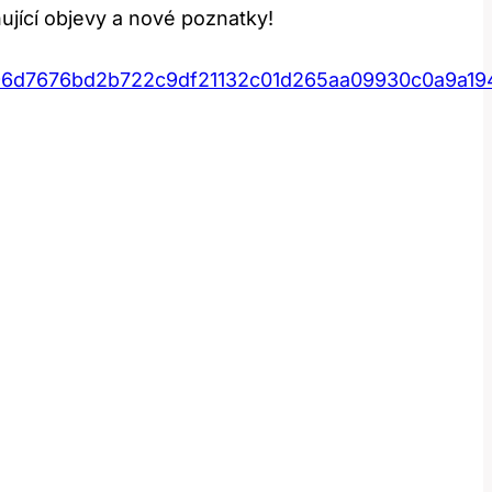
jící objevy a nové poznatky!
96d7676bd2b722c9df21132c01d265aa09930c0a9a19