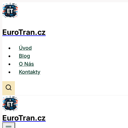
Přeskočit
na
obsah
EuroTran.cz
Úvod
Blog
O Nás
Kontakty
EuroTran.cz