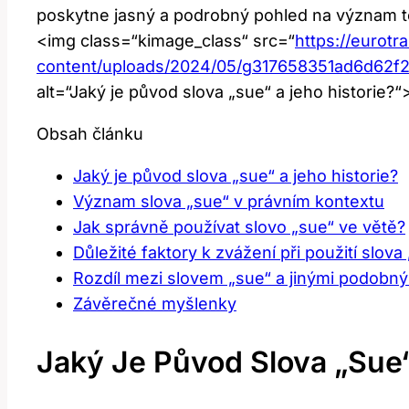
poskytne jasný a podrobný pohled na význam to
<img class=“kimage_class“ src=“
https://eurotr
content/uploads/2024/05/g317658351ad6d62
alt=“Jaký je původ slova „sue“ a jeho historie?“
Obsah článku
Jaký je původ slova „sue“ a jeho historie?
Význam slova „sue“ v právním kontextu
Jak správně používat slovo „sue“ ve větě?
Důležité faktory k zvážení při použití slova
Rozdíl mezi slovem „sue“ a jinými podobný
Závěrečné myšlenky
Jaký Je Původ Slova „sue“