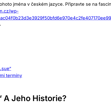
hoto jména v českém jazyce. Připravte se na fascinu
an.cz/wp-
f2ac04f0b23d3e3929f50bfd6e970e4c2fe407170ee9
>
 „sue“
mi termíny
 A Jeho Historie?