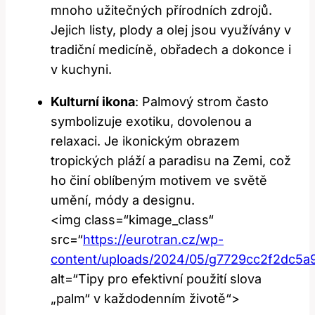
mnoho užitečných‍ přírodních⁣ zdrojů.⁤
Jejich listy, ⁣plody ⁣a olej jsou využívány v⁣
tradiční medicíně, obřadech a​ dokonce i
v‍ kuchyni.
Kulturní ⁤ikona
: Palmový ⁤strom často⁤
symbolizuje exotiku, dovolenou a​
relaxaci.⁤ Je ikonickým obrazem
tropických pláží a paradisu‌ na Zemi,‍ což
‍ho činí oblíbeným motivem ve‍ světě
umění, módy‍ a designu.
<img class=“kimage_class“
src=“
https://eurotran.cz/wp-
content/uploads/2024/05/g7729cc2f2dc5
alt=“Tipy​ pro efektivní použití slova⁢
„palm“ v​ každodenním životě“>