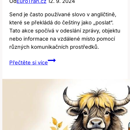
Od
EuroTran.cz
12. 9. 2024
Send je často používané slovo v angličtině,
které se překládá do češtiny jako „poslat“.
Tato akce spočívá v odeslání zprávy, objektu
nebo informace na vzdálené místo pomocí
různých komunikačních prostředků.
Send:
Přečtěte si více
Překlad
a
Význam
Této
Často
Používané
Slova