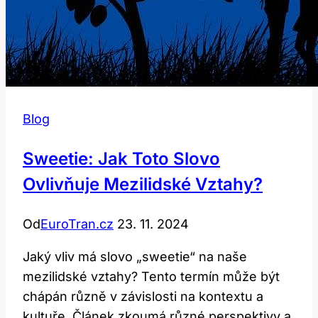
Blog
Sweetie: Jak Toto Slovo
Ovlivňuje Mezilidské Vztahy?
Od
EuroTran.cz
23. 11. 2024
Jaký vliv má slovo „sweetie“ na naše
mezilidské vztahy? Tento termín může být
chápán různě v závislosti na kontextu a
kultuře. Článek zkoumá různé perspektivy a