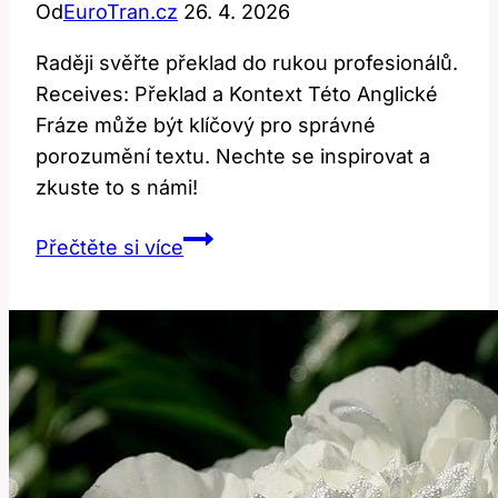
Od
EuroTran.cz
26. 4. 2026
Raději svěřte překlad do rukou profesionálů.
Receives: Překlad a Kontext Této Anglické
Fráze může být klíčový pro správné
porozumění textu. Nechte se inspirovat a
zkuste to s námi!
Receives:
Přečtěte si více
Překlad
a
kontext
této
anglické
fráze