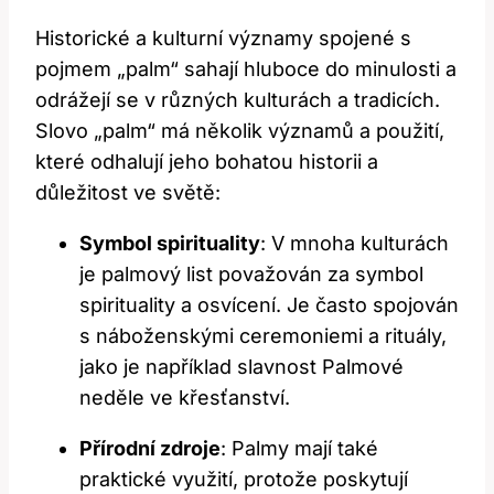
Historické a kulturní významy spojené s
pojmem​ „palm“ ​sahají hluboce do minulosti a
odrážejí se v ​různých kulturách ⁤a ‍tradicích.‍
Slovo⁢ „palm“ má⁤ několik významů a použití,
které odhalují⁤ jeho bohatou historii a
⁤důležitost ve světě:
Symbol⁢ spirituality
: V ​mnoha kulturách
je palmový list považován⁤ za⁢ symbol
⁣spirituality a osvícení. Je⁣ často ⁣spojován
s náboženskými ceremoniemi a rituály,
jako ​je​ například slavnost ⁢Palmové
⁤neděle⁤ ve křesťanství.
Přírodní zdroje
:⁤ Palmy mají‌ také
praktické využití, protože poskytují