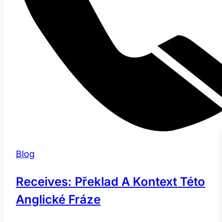
Blog
Receives: Překlad A Kontext Této
Anglické Fráze