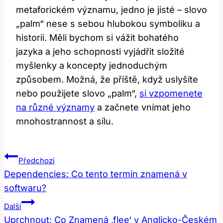
metaforickém významu, jedno je jisté‌ – ⁤slovo
„palm“ ‌nese ⁢s sebou hlubokou⁢ symboliku a
historii. Měli bychom​ si vážit bohatého
jazyka​ a ⁤jeho schopnosti vyjádřit ⁢složité
myšlenky a koncepty jednoduchým
způsobem. ‌Možná,⁤ že⁣ příště, když uslyšíte
nebo⁢ použijete ​slovo „palm“,
si vzpomenete
na různé významy
a začnete vnímat​ jeho
mnohostrannost ‍a sílu.
Navigace
Předchozí
Pro
Dependencies: Co tento termín znamená v
softwaru?
Příspěvek
Další
Uprchnout: Co Znamená ‚flee‘ v Anglicko-Českém