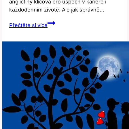
angličtiny klíčová pro úspěch v‌ kariéře ⁣i
každodenním životě.⁤ Ale jak správně…
Attn:
Přečtěte si více
Jak
Správně
Používat
Tento
Anglický
Výraz?