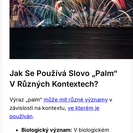
Jak ⁣se​ Používá Slovo „palm“
V Různých Kontextech?
Výraz​ „palm“
může mít různé významy
v
závislosti‍ na kontextu, ‍
ve kterém je
používán
.
Biologický význam:
V ⁤biologickém