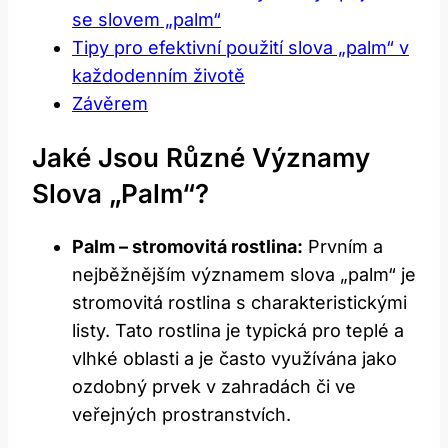
se slovem „palm“
Tipy pro efektivní použití ​slova „palm“ v‍
každodenním životě
Závěrem
Jaké ⁣jsou Různé Významy
Slova „palm“?
Palm⁣ – stromovitá ​rostlina:
Prvním⁤ a
nejběžnějším ⁤významem slova „palm“ ⁢je
stromovitá⁤ rostlina s charakteristickými‌
listy. ⁤Tato rostlina je typická pro‌ teplé a
vlhké ⁤oblasti a⁤ je⁣ často využívána ⁢jako⁣
ozdobný ⁢prvek v‌ zahradách či ⁣ve
veřejných⁣ prostranstvích.