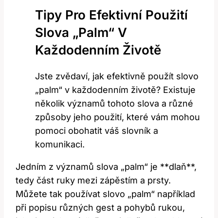
Tipy Pro Efektivní Použití ​
Slova „palm“ V‍
Každodenním Životě
Jste zvědaví, jak‍ efektivně použít‍ slovo
„palm“ v​ každodenním životě? Existuje​
několik významů tohoto slova a různé
způsoby jeho⁤ použití, které ⁤vám⁣ mohou
pomoci obohatit váš slovník a
komunikaci.
Jedním ⁣z významů slova⁢ „palm“ je **dlaň**,
tedy ⁤část ruky mezi zápěstím a ‌prsty.
Můžete tak používat slovo‌ „palm“ například
při ‍popisu různých gest a pohybů rukou, ​