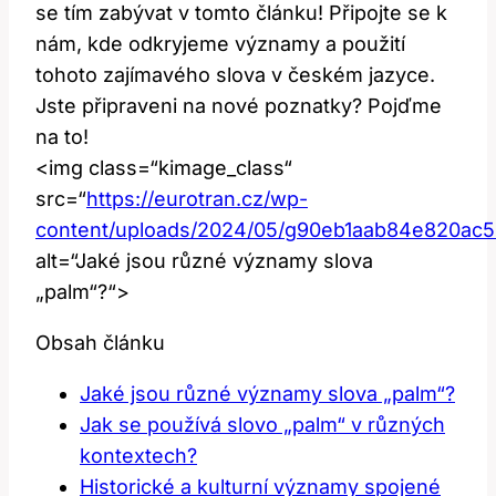
se tím ⁤zabývat v tomto článku! Připojte‍ se⁣ k‌
nám, kde odkryjeme významy a⁣ použití
tohoto zajímavého slova v ‌českém ‌jazyce.
Jste připraveni ‌na nové poznatky? ‌Pojďme ​
na to!
<img ‌class=“kimage_class“
src=“
https://eurotran.cz/wp-
content/uploads/2024/05/g90eb1aab84e820ac
alt=“Jaké jsou různé významy slova
„palm“?“>
Obsah článku
Jaké ⁣jsou různé významy slova „palm“?
Jak ⁣se​ používá slovo „palm“ v různých
kontextech?
Historické⁢ a kulturní⁤ významy spojené​