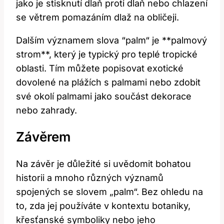
jako je stisknutí dlaň proti dlaň nebo chlazení⁢
se ‍větrem pomazáním dlaž ​na obličeji.
Dalším významem ​slova ⁣“palm“ je ⁤**palmový
⁢strom**,‍ který‍ je typický‍ pro⁤ teplé tropické
⁤oblasti. Tím⁢ můžete popisovat exotické
dovolené na ⁣plážích s palmami nebo zdobit
⁣své okolí palmami jako součást dekorace
nebo zahrady.
Závěrem
Na závěr ⁣je důležité‌ si uvědomit⁣ bohatou
historii​ a⁢ mnoho‍ různých‌ významů
spojených se slovem „palm“.⁣ Bez ohledu ⁢na
to, zda jej používáte v kontextu ‍botaniky,​
křesťanské‍ symboliky nebo⁤ jeho