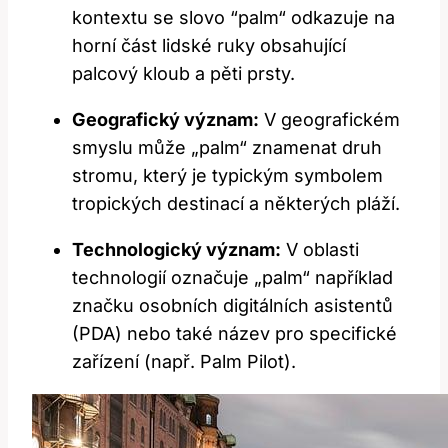
kontextu se slovo ⁢“palm“ ​odkazuje na ​
horní část ⁢lidské ruky⁣ obsahující
⁢palcový kloub‍ a​ pěti prsty.
Geografický význam:
‌V ⁣geografickém‍
smyslu může „palm“ znamenat druh
⁣stromu,​ který je typickým ⁢symbolem
tropických destinací⁤ a některých⁣ pláží.
Technologický význam:
V ‍oblasti⁣
technologií​ označuje „palm“ ‌například
značku osobních digitálních asistentů
(PDA) ⁤nebo také název pro‍ specifické
zařízení (např. Palm Pilot).