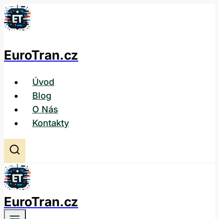
Přeskočit
na
obsah
EuroTran.cz
Úvod
Blog
O Nás
Kontakty
EuroTran.cz