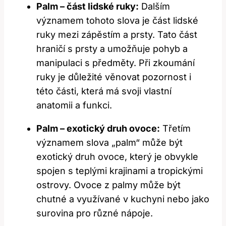
Palm – část lidské⁢ ruky:
Dalším‌
významem tohoto slova ‌je část lidské
ruky‍ mezi‍ zápěstím a prsty. Tato část
hraničí s prsty a umožňuje‌ pohyb a
manipulaci s předměty. Při⁣ zkoumání ​
ruky je důležité věnovat pozornost i
této části, která má​ svoji vlastní
anatomii a funkci.
Palm – exotický druh ovoce:
Třetím
významem ⁣slova‌ „palm“ může být
exotický druh ovoce, který ⁢je​ obvykle
spojen s teplými krajinami a tropickými
‌ostrovy. ⁤Ovoce z palmy může‌ být
⁤chutné a využívané v kuchyni nebo jako
surovina pro různé nápoje.