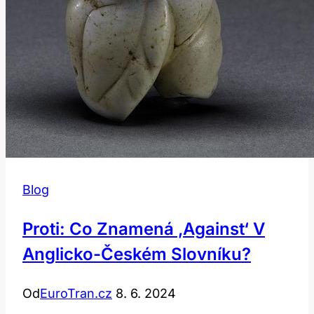
Blog
Proti: Co Znamená ‚against‘ V
Anglicko-Českém Slovníku?
Od
EuroTran.cz
8. 6. 2024