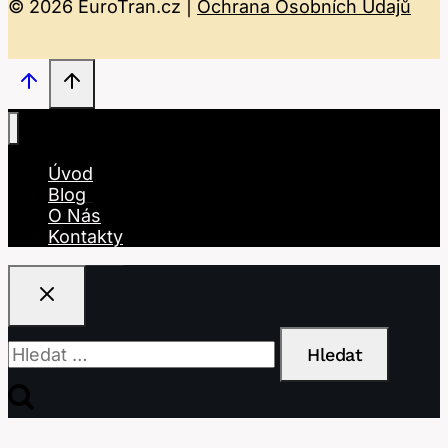
© 2026 EuroTran.cz |
Ochrana Osobních Údajů
Úvod
Blog
O Nás
Kontakty
Vyhledávání