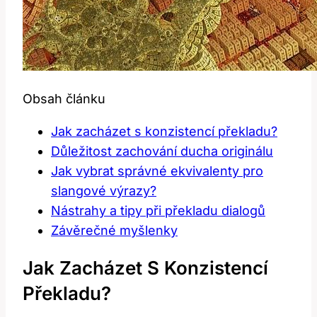
Obsah článku
Jak zacházet s konzistencí překladu?
Důležitost zachování ducha originálu
Jak vybrat správné ekvivalenty pro
slangové výrazy?
Nástrahy a tipy při překladu dialogů
Závěrečné myšlenky
Jak Zacházet S Konzistencí
Překladu?