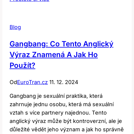
Překlad
a
Význam
Blog
Experimentálního
v
Gangbang: Co Tento Anglický
Anglicko-
Výraz Znamená A Jak Ho
Českém
Slovníku
Použít?
Od
EuroTran.cz
11. 12. 2024
Gangbang je sexuální praktika, která
zahrnuje jednu osobu, která má sexuální
vztah s více partnery najednou. Tento
anglický výraz může být kontroverzní, ale je
důležité vědět jeho význam a jak ho správně