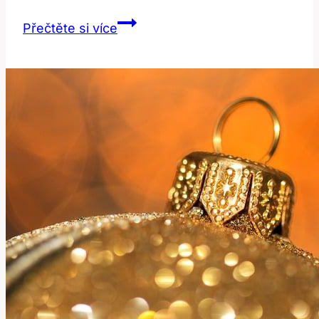
Co
Přečtěte si více
Znamená
‚deceased‘?
Překlad
a
Význam
v
Anglicko-
Českém
Slovníku