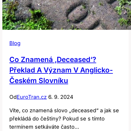
Blog
Co Znamená ‚deceased‘?
Překlad A Význam V Anglicko-
Českém Slovníku
Od
EuroTran.cz
6. 9. 2024
Víte, co znamená slovo „deceased“ a jak se
překládá do češtiny? Pokud se s tímto
termínem setkáváte často…