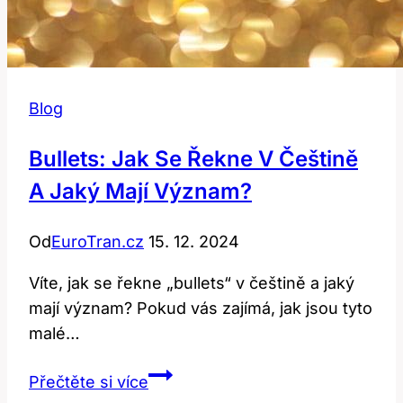
Blog
Bullets: Jak Se Řekne V Češtině
A Jaký Mají Význam?
Od
EuroTran.cz
15. 12. 2024
Víte, jak se řekne „bullets“ v češtině a jaký
mají význam? Pokud vás zajímá, jak jsou tyto
malé…
Bullets:
Přečtěte si více
Jak