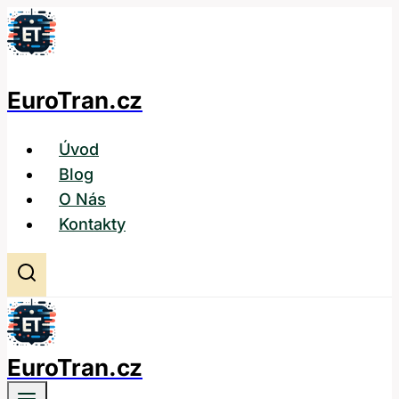
Přeskočit
na
obsah
EuroTran.cz
Úvod
Blog
O Nás
Kontakty
EuroTran.cz