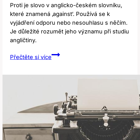
Proti je slovo v anglicko-českém slovníku,
které znamená ‚against‘. Používá se k
vyjádření odporu nebo nesouhlasu s něčím.
Je důležité rozumět jeho významu při studiu
angličtiny.
Proti:
Přečtěte si více
Co
znamená
‚against‘
v
anglicko-
českém
slovníku?