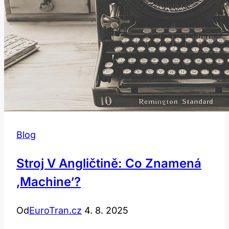
Blog
Stroj V Angličtině: Co Znamená
‚machine‘?
Od
EuroTran.cz
4. 8. 2025