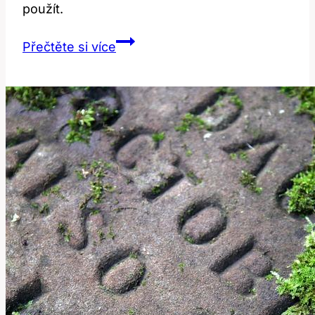
použít.
Gangbang:
Přečtěte si více
Co
Tento
Anglický
Výraz
Znamená
a
Jak
Ho
Použít?