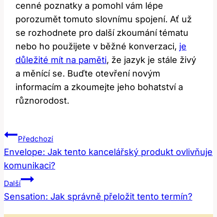
cenné poznatky a pomohl vám lépe
porozumět tomuto slovnímu spojení. Ať už
se rozhodnete pro další zkoumání tématu
nebo ho použijete v běžné konverzaci,
je
důležité mít na paměti
, že jazyk je stále živý
a měnící se. Buďte otevření novým
informacím a zkoumejte jeho bohatství a
různorodost.
Navigace
Předchozí
Pro
Envelope: Jak tento kancelářský produkt ovlivňuje
komunikaci?
Příspěvek
Další
Sensation: Jak správně přeložit tento termín?