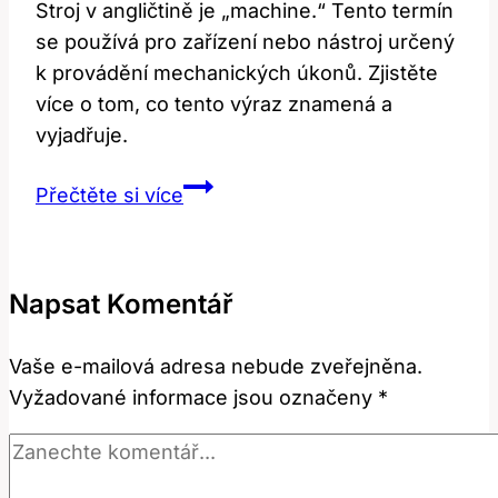
Stroj v angličtině je „machine.“ Tento termín
se používá pro zařízení nebo nástroj určený
k provádění mechanických úkonů. Zjistěte
více o tom, co tento výraz znamená a
vyjadřuje.
Stroj
Přečtěte si více
v
angličtině:
Co
Napsat Komentář
znamená
‚machine‘?
Vaše e-mailová adresa nebude zveřejněna.
Vyžadované informace jsou označeny
*