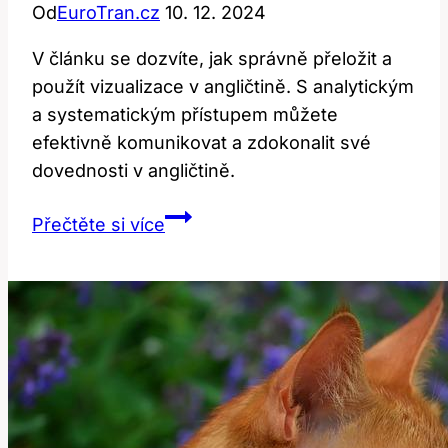
Od
EuroTran.cz
10. 12. 2024
V článku se dozvíte, jak správně přeložit a
použít vizualizace v angličtině. S analytickým
a systematickým přístupem můžete
efektivně komunikovat a zdokonalit své
dovednosti v angličtině.
Visualizace
Přečtěte si více
v
angličtině:
Jak
správně
přeložit
a
použít