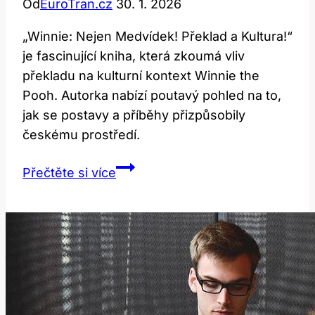
Od
EuroTran.cz
30. 1. 2026
„Winnie: Nejen Medvídek! Překlad a Kultura!“
je fascinující kniha, která zkoumá vliv
překladu na kulturní kontext Winnie the
Pooh. Autorka nabízí poutavý pohled na to,
jak se postavy a příběhy přizpůsobily
českému prostředí.
Winnie:
Přečtěte si více
Nejen
Medvídek!
Překlad
a
Kultura!