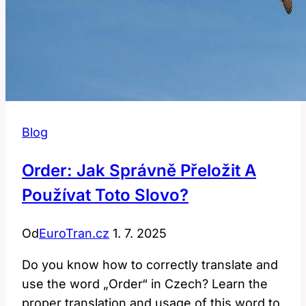
Blog
Order: Jak Správně Přeložit A
Používat Toto Slovo?
Od
EuroTran.cz
1. 7. 2025
Do you know how to correctly translate and
use the word „Order“ in Czech? Learn the
proper translation and usage of this word to