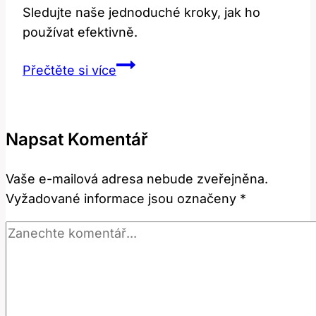
Sledujte naše jednoduché kroky, jak ho
používat efektivně.
Be
Přečtěte si více
Reviewed:
Co
Znamená
Napsat Komentář
a
Jak
Vaše e-mailová adresa nebude zveřejněna.
Ho
Vyžadované informace jsou označeny
*
Používat?