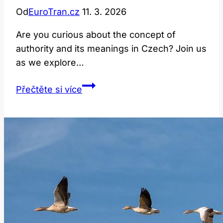
Od
EuroTran.cz
11. 3. 2026
Are you curious about the concept of
authority and its meanings in Czech? Join us
as we explore…
Authority:
Přečtěte si více
Jaký
Je
Jeho
Překlad
a
Co
Znamená?