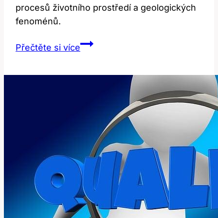
procesů životního prostředí a geologických
fenoménů.
Sand:
Přečtěte si více
Překlad
a
Význam
v
Přírodních
Vědách