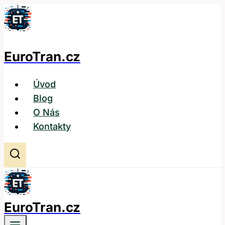
Přeskočit
na
obsah
EuroTran.cz
Úvod
Blog
O Nás
Kontakty
EuroTran.cz