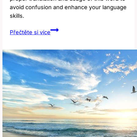
avoid confusion and enhance your language
skills.
Order:
Přečtěte si více
Jak
Správně
Přeložit
a
Používat
Toto
Slovo?