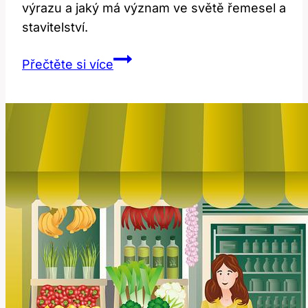
výrazu a jaký má význam ve světě řemesel a
stavitelství.
Wright:
Přečtěte si více
Překlad
a
Význam
Slova
Pro
Řemeslníka
nebo
Stavitele