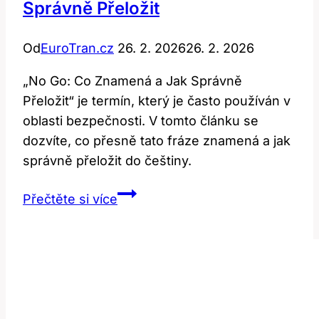
Správně Přeložit
Od
EuroTran.cz
26. 2. 2026
26. 2. 2026
„No Go: Co Znamená a Jak Správně
Přeložit“ je termín, který je často používán v
oblasti bezpečnosti. V tomto článku se
dozvíte, co přesně tato fráze znamená a jak
správně přeložit do češtiny.
No
Přečtěte si více
go:
Co
znamená
a
jak
správně