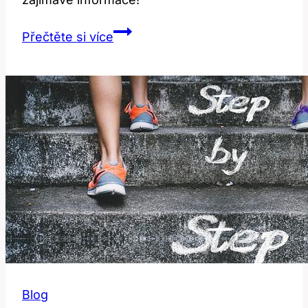
Inbred:
Přečtěte si více
Co
To
Znamená?
Překlad
a
Význam!
Blog