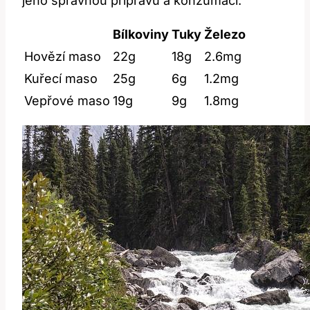
jeho správnou přípravu a konzumaci.
Bílkoviny
Tuky
Železo
Hovězí maso
22g
18g
2.6mg
Kuřecí maso
25g
6g
1.2mg
Vepřové maso
19g
9g
1.8mg