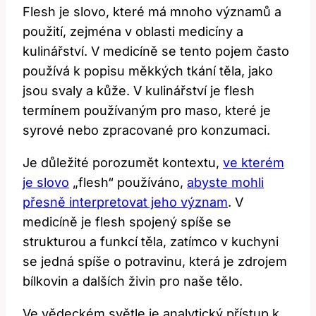
Flesh je slovo, které má mnoho významů a
použití, zejména v oblasti medicíny a
kulinářství. V medicíně se tento pojem často
používá k popisu měkkých tkání těla, jako
jsou svaly a kůže. V kulinářství je flesh
termínem používaným pro maso, které je
syrové nebo zpracované pro konzumaci.
Je důležité porozumět kontextu,
ve kterém
je slovo
„flesh“ používáno,
abyste mohli
přesně interpretovat jeho význam
. V
medicíně je flesh spojený spíše se
strukturou a funkcí těla, zatímco v kuchyni
se jedná spíše o potravinu, která je zdrojem
bílkovin a dalších živin pro naše tělo.
Ve vědeckém světle je analytický přístup k