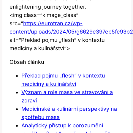
enlightening journey together.
<img class=“kimage_class“
src=“
https://eurotran.cz/wp-
content/uploads/2024/05/g6629e397eb5fe93b
alt=“Překlad pojmu „flesh“ v kontextu
medicíny a kulinářství“>
Obsah článku
Překlad pojmu „flesh“ v kontextu
medicíny a kulinářství
Význam a role masa ve stravování a
zdraví
Medicínské a kulinární perspektivy na
spotřebu masa
Analytický přístup k porozumění