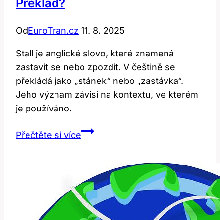
Překlad?
Od
EuroTran.cz
11. 8. 2025
Stall je anglické slovo, které znamená
zastavit se nebo zpozdit. V češtině se
překládá jako „stánek“ nebo „zastávka“.
Jeho význam závisí na kontextu, ve kterém
je používáno.
Stall:
Přečtěte si více
Jaký
je
jeho
význam
a
překlad?