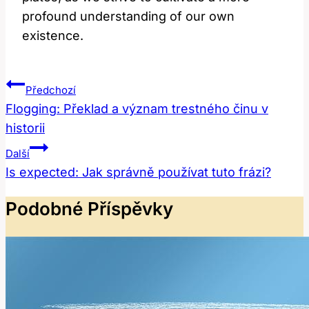
profound understanding of our own
existence.
Navigace
Předchozí
Pro
Flogging: Překlad a význam trestného činu v
historii
Příspěvek
Další
Is expected: Jak správně používat tuto frázi?
Podobné Příspěvky