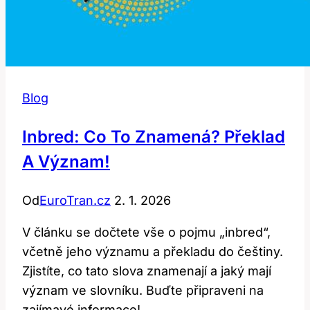
Blog
Inbred: Co To Znamená? Překlad
A Význam!
Od
EuroTran.cz
2. 1. 2026
V článku se dočtete vše o pojmu „inbred“,
včetně jeho významu a překladu do češtiny.
Zjistíte, co tato slova znamenají a jaký mají
význam ve slovníku. Buďte připraveni na
zajímavé informace!