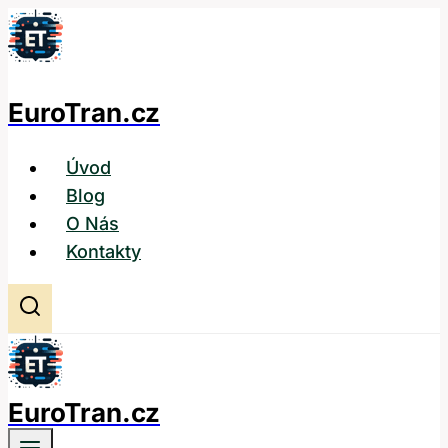
Přeskočit
na
obsah
EuroTran.cz
Úvod
Blog
O Nás
Kontakty
EuroTran.cz