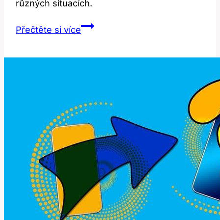
různých situacích.
Cheeky:
Přečtěte si více
Jak
správně
používat
tento
výraz
v
angličtině?