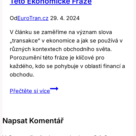
Této Ekonomické Fráze
Od
EuroTran.cz
29. 4. 2024
V článku se zaměříme na význam slova
„transakce“ v ekonomice a jak se používá v
různých kontextech obchodního světa.
Porozumění této fráze je klíčové pro
každého, kdo se pohybuje v oblasti financí a
obchodu.
Transaction:
Přečtěte si více
Překlad
a
Význam
Napsat Komentář
Této
Ekonomické