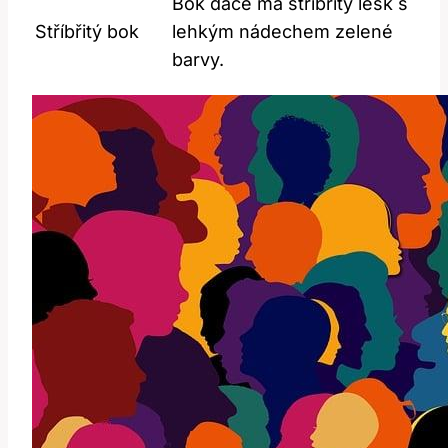
Bok dace má stříbřitý lesk s
Stříbřitý bok
lehkým nádechem zelené
barvy.