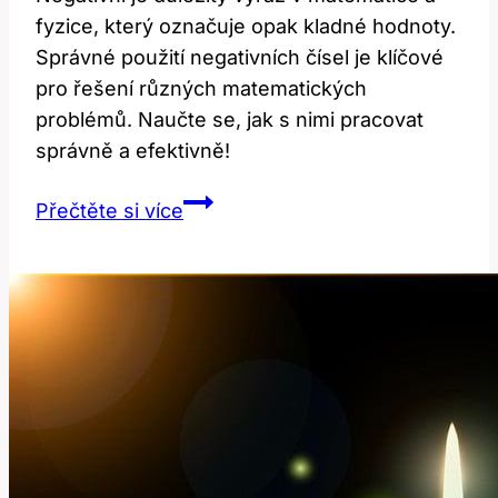
fyzice, který označuje opak kladné hodnoty.
Správné použití negativních čísel je klíčové
pro řešení různých matematických
problémů. Naučte se, jak s nimi pracovat
správně a efektivně!
Negative:
Přečtěte si více
Co
To
Znamená
a
Jak
To
Správně
Používat?