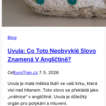
Blog
Uvula: Co Toto Neobvyklé Slovo
Znamená V Angličtině?
Od
EuroTran.cz
7. 5. 2026
Uvula je malá měkká tkáň ve vaší krku, která
visí nad hltanem. Toto slovo se překládá jako
„vrátnice“ v angličtině. Uvula je důležitý
orgán pro polykání a mluvení.