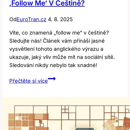
‚follow Me‘ V Češtině?
Od
EuroTran.cz
4. 8. 2025
Víte, co znamená „follow me“ v češtině?
Sledujte nás! Článek vám přináší jasné
vysvětlení tohoto anglického výrazu a
ukazuje, jaký vliv může mít na sociální sítě.
Sledování nikdy nebylo tak snadné!
Sledujte
Přečtěte si více
nás!
Co
znamená
‚follow
me‘
v