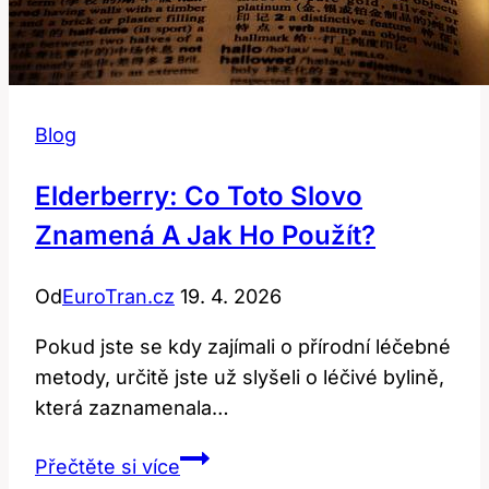
Blog
Elderberry: Co Toto Slovo
Znamená A Jak Ho Použít?
Od
EuroTran.cz
19. 4. 2026
Pokud jste se kdy zajímali o přírodní léčebné
metody, určitě jste už slyšeli o léčivé bylině,
která zaznamenala…
Elderberry:
Přečtěte si více
Co