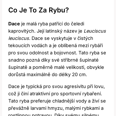
Co Je To Za Rybu?
Dace
je malá ryba patřící do čeledi
kaprovitých. Její latinský název je
Leuciscus
leuciscus
. Dace se vyskytuje v čistých
tekoucích vodách a je oblíbená mezi rybáři
pro svou odolnost a bojovnost. Tato ryba se
snadno pozná díky své stříbrné šupinaté
šupinatě a poměrně malé velikosti, obvykle
dorůstá maximálně do délky 20 cm.
Dace je typická pro svou agresivitu při lovu,
což ji činí atraktivní pro sportovní rybaření.
Tato ryba preferuje chladnější vody a živí se
převážně larvami hmyzu, malými rybkami a
rostlinnou potravou. Díky svému silnému