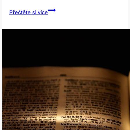
Uvula:
Přečtěte si více
Co
Toto
Neobvyklé
Slovo
Znamená
v
Angličtině?