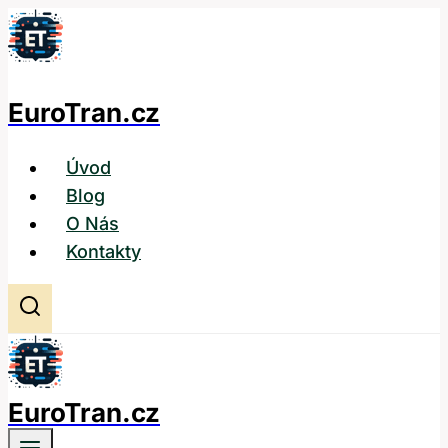
Přeskočit
na
obsah
EuroTran.cz
Úvod
Blog
O Nás
Kontakty
EuroTran.cz