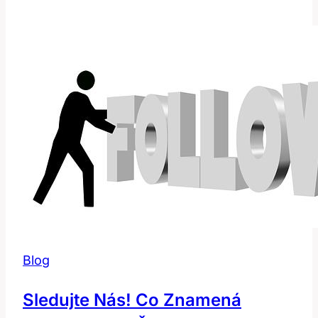
Toto
Slovo
Znamená
a
Jak
Ho
Použít?
Blog
Sledujte Nás! Co Znamená