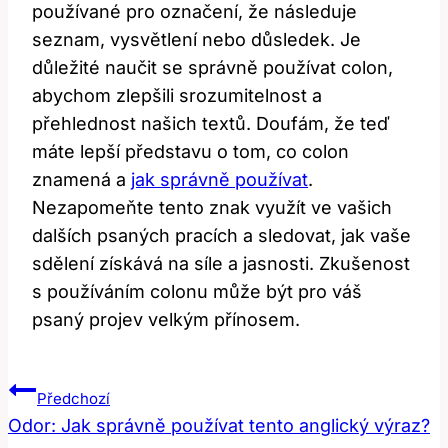
používané pro označení, že následuje
seznam, vysvětlení nebo důsledek. Je
důležité naučit se správně používat colon,
abychom zlepšili srozumitelnost a
přehlednost našich textů. Doufám, že teď
máte lepší představu o tom, co colon
znamená a
jak správně používat
.
Nezapomeňte tento znak využít ve vašich
dalších psaných pracích a sledovat, jak vaše
sdělení získává na síle a jasnosti. Zkušenost
s používáním colonu může být pro váš
psaný projev velkým přínosem.
Navigace
Předchozí
Pro
Odor: Jak správně používat tento anglický výraz?