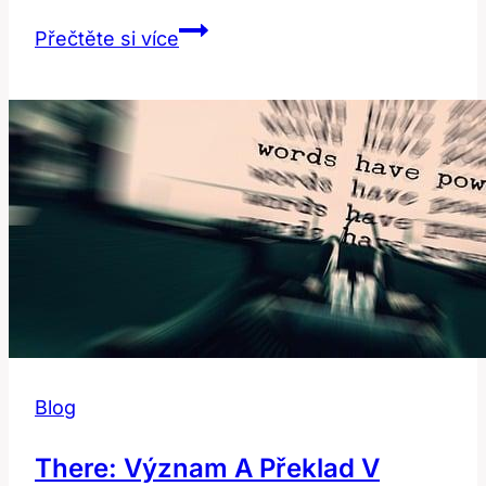
Linseed:
Přečtěte si více
Význam
a
použití
v
anglicko-
českém
slovníku
Blog
There: Význam A Překlad V