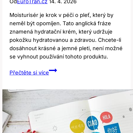
Od
EuroTran.cz
14. 4. 2026
Moisturisér je krok v péči o pleť, který by
neměl být opomíjen. Tato anglická fráze
znamená hydratační krém, který udržuje
pokožku hydratovanou a zdravou. Chcete-li
dosáhnout krásné a jemné pleti, není možné
se vyhnout používání tohoto produktu.
Moisturiser:
Přečtěte si více
Význam
a
použití
této
anglické
fráze
vysvětleno!