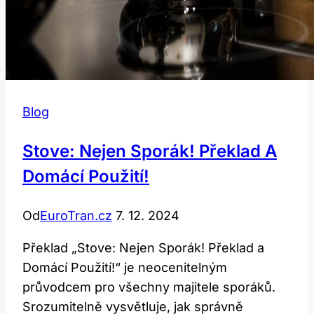
Blog
Stove: Nejen Sporák! Překlad A
Domácí Použití!
Od
EuroTran.cz
7. 12. 2024
Překlad „Stove: Nejen Sporák! Překlad a
Domácí Použití!“ je neocenitelným
průvodcem pro všechny majitele sporáků.
Srozumitelně vysvětluje, jak správně