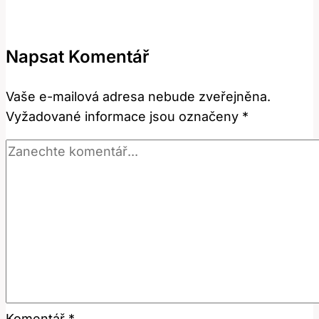
Jaký
má
význam
Napsat Komentář
a
použití
Vaše e-mailová adresa nebude zveřejněna.
v
Vyžadované informace jsou označeny
*
anglickém
jazyce?
Komentář
*