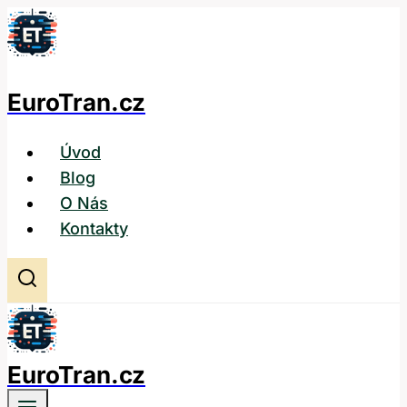
Přeskočit
na
obsah
EuroTran.cz
Úvod
Blog
O Nás
Kontakty
EuroTran.cz