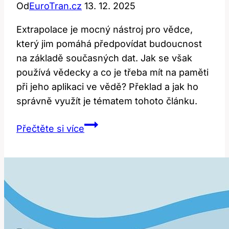
Od
EuroTran.cz
13. 12. 2025
Extrapolace je mocný nástroj pro vědce,
který jim pomáhá předpovídat budoucnost
na základě současných dat. Jak se však
používá vědecky a co je třeba mít na paměti
při jeho aplikaci ve vědě? Překlad a jak ho
správně využít je tématem tohoto článku.
Extrapolate:
Přečtěte si více
Překlad
a
Jak
Ho
Používat
ve
Vědě?