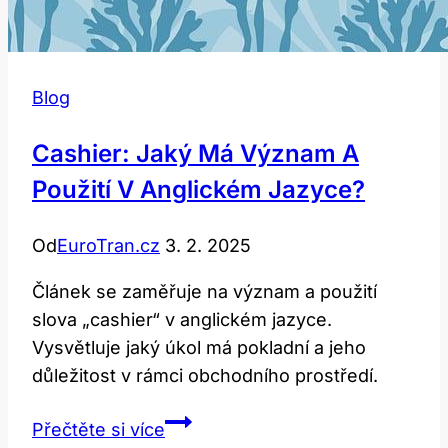
Blog
Cashier: Jaký Má Význam A
Použití V Anglickém Jazyce?
Od
EuroTran.cz
3. 2. 2025
Článek se zaměřuje na význam a použití
slova „cashier“ v anglickém jazyce.
Vysvětluje jaký úkol má pokladní a jeho
důležitost v rámci obchodního prostředí.
Cashier:
Přečtěte si více