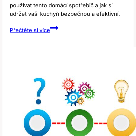
používat tento domácí spotřebič a jak si
udržet vaši kuchyň bezpečnou a efektivní.
Stove:
Přečtěte si více
Nejen
Sporák!
Překlad
a
Domácí
Použití!