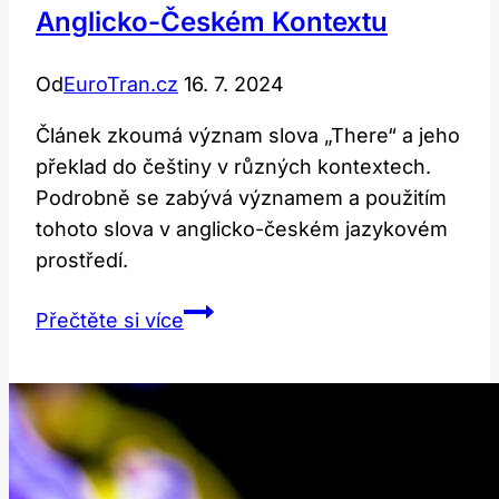
Anglicko-Českém Kontextu
Od
EuroTran.cz
16. 7. 2024
Článek zkoumá význam slova „There“ a jeho
překlad do češtiny v různých kontextech.
Podrobně se zabývá významem a použitím
tohoto slova v anglicko-českém jazykovém
prostředí.
There:
Přečtěte si více
Význam
a
překlad
v
anglicko-
českém