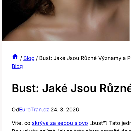
/
Blog
/
Bust: Jaké Jsou Různé Významy a Po
Blog
Bust: Jaké Jsou Různ
Od
EuroTran.cz
24. 3. 2026
Víte, co
skrývá za sebou slovo
„bust“? Tato je