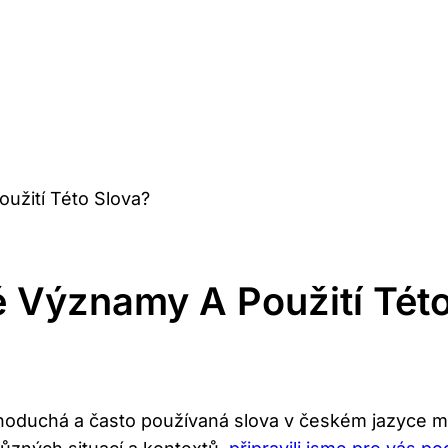
užití Této Slova?
é Významy A Použití Tét
dnoduchá a často používaná slova v českém jazyce 