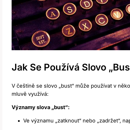
Jak Se Používá Slovo „bu
V češtině se slovo „bust“ může používat v něko
mluvě využívá:
Významy slova „bust“:
Ve významu „zatknout“ nebo „zadržet“, např