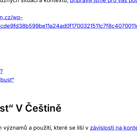
různých situací a kontextů,
připravili jsme pro vás 
an.cz/wp-
bcde9fd38b599be11a24ad0f1700321511c7f8c407001
ě?
„bust“
t“ V Češtině
 významů a použití, které se liší v
závislosti na kont