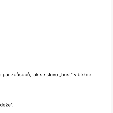
e pár způsobů, jak se slovo „bust“ v běžné
ádeže“.