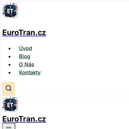
Přeskočit
na
obsah
EuroTran.cz
Úvod
Blog
O Nás
Kontakty
EuroTran.cz