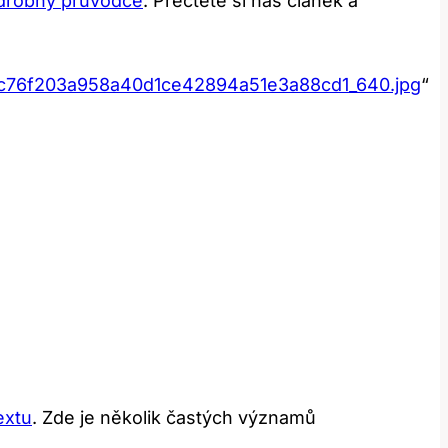
podrobný průvodce
. Přečtěte si náš článek a
1c76f203a958a40d1ce42894a51e3a88cd1_640.jpg
“
extu
. Zde je několik častých významů