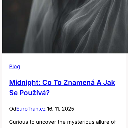
Blog
Midnight: Co To Znamená A Jak
Se Používá?
Od
EuroTran.cz
16. 11. 2025
Curious to uncover the mysterious allure of