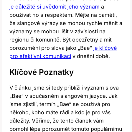
je důležité si uvědomit jeho význam
a
používat ho s respektem. Mějte na paměti,
že slangové výrazy se mohou rychle měnit a
významy se mohou lišit v závislosti na
regionu či komunitě. Být obezřetný a mít
porozumění pro slova jako „Bae“
je klíčové
pro efektivní komunikaci
v dnešní době.
Klíčové Poznatky
V článku jsme si tedy přiblížili význam slova
„Bae“ v současném slangovém jazyce. Jak
jsme zjistili, termín „Bae“ se používá pro
někoho, koho máte rádi a kdo je pro vás
důležitý. Věříme, že tento článek vám
pomohl lépe porozumět tomuto populárnímu