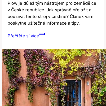
Plow je důležitým nástrojem pro zemědělce
v České republice. Jak správně přeložit a
používat tento stroj v češtině? Článek vám
poskytne užitečné informace a tipy.
Plow:
Přečtěte si více
Jak
Správně
Přeložit
a
Používat
v
Češtině