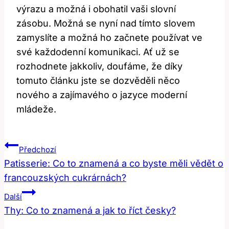
výrazu a možná i obohatil vaši slovní
zásobu. Možná se nyní nad tímto slovem
zamyslíte a možná ho začnete používat ve
své každodenní komunikaci. Ať už se
rozhodnete jakkoliv, doufáme, že díky
tomuto článku jste se dozvěděli něco
nového a zajímavého o jazyce moderní
mládeže.
Navigace
Předchozí
Pro
Patisserie: Co to znamená a co byste měli vědět o
francouzských cukrárnách?
Příspěvek
Další
Thy: Co to znamená a jak to říct česky?