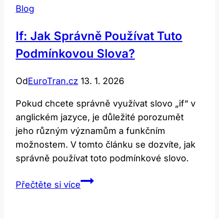
Blog
If: Jak Správně Používat Tuto
Podmínkovou Slova?
Od
EuroTran.cz
13. 1. 2026
Pokud chcete správně využívat slovo „if“ v
anglickém jazyce, je důležité porozumět
jeho různým významům a funkčním
možnostem. V tomto článku se dozvíte, jak
správně používat toto podmínkové slovo.
If:
Přečtěte si více
Jak
správně