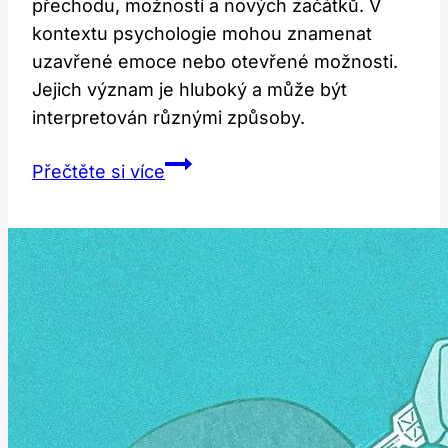
přechodu, možností a nových začátků. V
kontextu psychologie mohou znamenat
uzavřené emoce nebo otevřené možnosti.
Jejich význam je hluboký a může být
interpretován různými způsoby.
Doors:
Přečtěte si více
Jaký
je
symbolický
význam
této
slova?