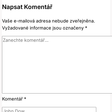
používat
Napsat Komentář
tuto
podmínkovou
Vaše e-mailová adresa nebude zveřejněna.
slova?
Vyžadované informace jsou označeny
*
Komentář
*