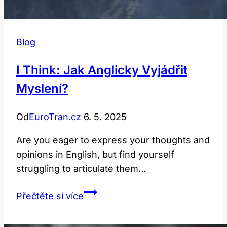
Blog
I Think: Jak Anglicky Vyjádřit
Myslení?
Od
EuroTran.cz
6. 5. 2025
Are you eager to express your thoughts and
opinions in English, but find yourself
struggling to articulate them…
I
Přečtěte si více
Think:
Jak