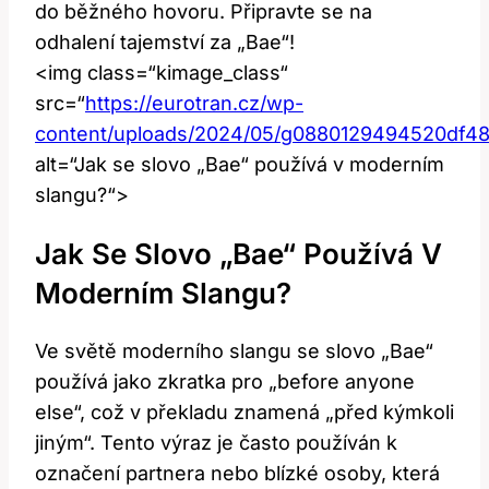
do běžného hovoru. Připravte se na
odhalení tajemství za „Bae“!
<img class=“kimage_class“
src=“
https://eurotran.cz/wp-
content/uploads/2024/05/g0880129494520df4
alt=“Jak se slovo „Bae“ používá v moderním
slangu?“>
Jak Se Slovo „Bae“ Používá V
Moderním Slangu?
Ve světě moderního slangu se slovo „Bae“
používá jako zkratka pro „before anyone
else“, což v překladu znamená „před kýmkoli
jiným“. Tento výraz je často používán k
označení partnera nebo blízké osoby, která