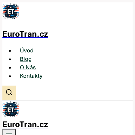
Přeskočit
na
obsah
EuroTran.cz
Úvod
Blog
O Nás
Kontakty
EuroTran.cz