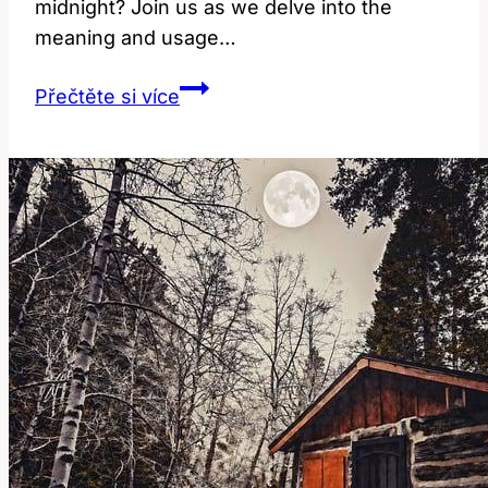
midnight? Join us as we delve into the
meaning and usage…
Midnight:
Přečtěte si více
Co
to
znamená
a
jak
se
používá?