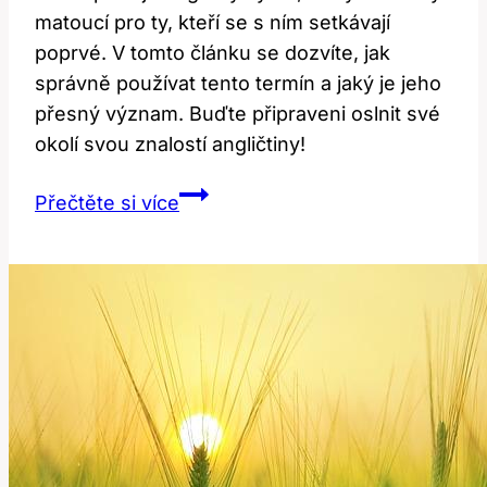
matoucí pro ty, kteří se s ním setkávají
poprvé. V tomto článku se dozvíte, jak
správně používat tento termín a jaký je jeho
přesný význam. Buďte připraveni oslnit své
okolí svou znalostí angličtiny!
Extempore:
Přečtěte si více
Jak
Správně
Používat
Tento
Anglický
Výraz?