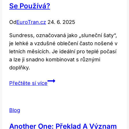
Se Používá?
Od
EuroTran.cz
24. 6. 2025
Sundress, označovaná jako „sluneční šaty“,
je lehké a vzdušné oblečení často nošené v
letních měsících. Je ideální pro teplé počasí
a lze ji snadno kombinovat s různými
doplňky.
Sundress:
Přečtěte si více
Co
To
Znamená
Blog
a
Jak
Another One: Překlad A Význam
Se