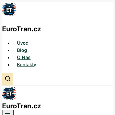
Přeskočit
na
obsah
EuroTran.cz
Úvod
Blog
O Nás
Kontakty
EuroTran.cz