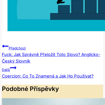
Navigace
Předchozí
Pro
Fuck: Jak Správně Přeložit Toto Slovo? Anglicko-
Český Slovník
Příspěvek
Další
Coercion: Co To Znamená a Jak Ho Používat?
Podobné Příspěvky