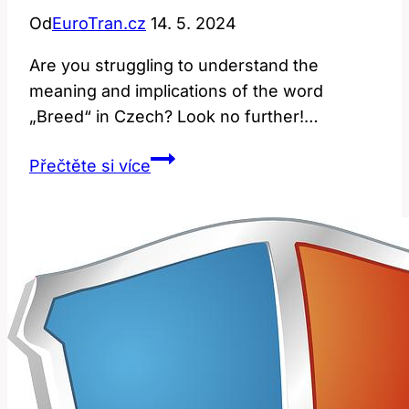
Od
EuroTran.cz
14. 5. 2024
Are you struggling to understand the
meaning and implications of the word
„Breed“ in Czech? Look no further!…
Breed:
Přečtěte si více
Jak
Přeložit
a
Diskutovat
Toto
Slovo?