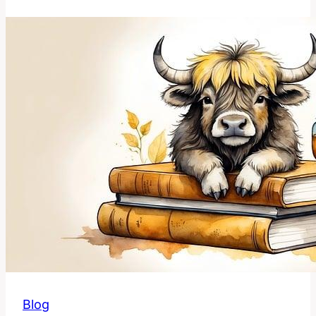
Toto
Slovo
Souvisí
s
Identitou
a
Oceněními?
Blog