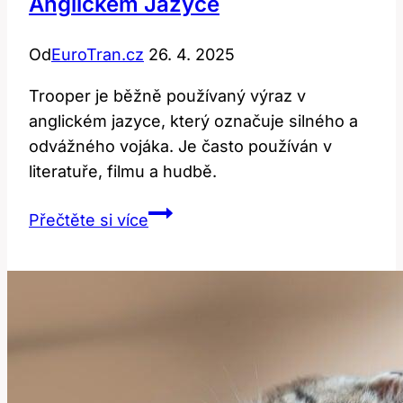
Anglickém Jazyce
Od
EuroTran.cz
26. 4. 2025
Trooper je běžně používaný výraz v
anglickém jazyce, který označuje silného a
odvážného vojáka. Je často používán v
literatuře, filmu a hudbě.
Trooper:
Přečtěte si více
Význam
a
použití
v
anglickém
jazyce