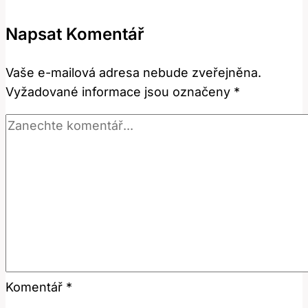
přeložit
Napsat Komentář
tento
anglický
Vaše e-mailová adresa nebude zveřejněna.
termín?
Vyžadované informace jsou označeny
*
Komentář
*