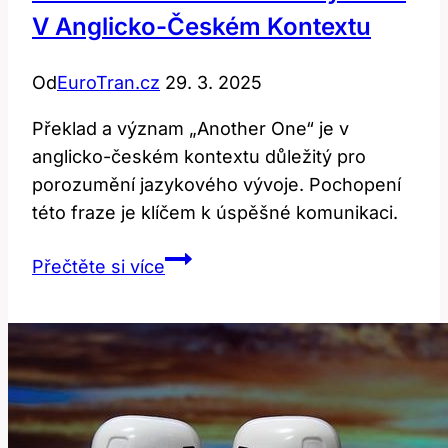
V Anglicko-Českém Kontextu
Používá?
Od
EuroTran.cz
29. 3. 2025
Překlad a význam „Another One“ je v
anglicko-českém kontextu důležitý pro
porozumění jazykového vývoje. Pochopení
této fraze je klíčem k úspěšné komunikaci.
Another
Přečtěte si více
One:
Překlad
a
Význam
v
Anglicko-