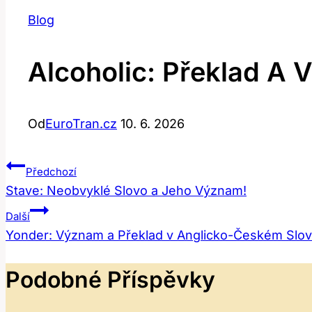
Blog
Alcoholic: Překlad A 
Od
EuroTran.cz
10. 6. 2026
Navigace
Předchozí
Stave: Neobvyklé Slovo a Jeho Význam!
Pro
Další
Příspěvek
Yonder: Význam a Překlad v Anglicko-Českém Slov
Podobné Příspěvky