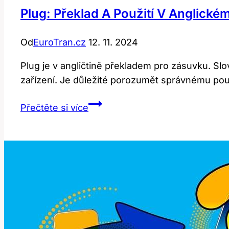
Plug: Překlad A Použití V Anglické
Od
EuroTran.cz
12. 11. 2024
Plug je v angličtině překladem pro zásuvku. Slo
zařízení. Je důležité porozumět správnému použ
Plug:
Přečtěte si více
Překlad
a
použití
v
anglickém
jazyce