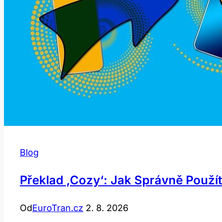
Blog
Překlad ‚cozy‘: Jak Správně Použít
Od
EuroTran.cz
2. 8. 2026