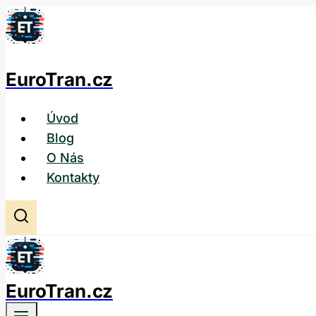
Přeskočit
na
obsah
EuroTran.cz
Úvod
Blog
O Nás
Kontakty
EuroTran.cz