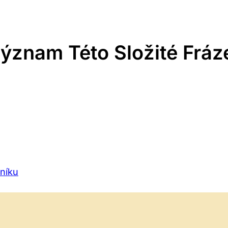
Význam Této Složité Fráz
níku