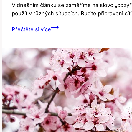
V dnešním článku se zaměříme na slovo „cozy“ a
použít v různých situacích. Buďte připraveni cíti
Překlad
Přečtěte si více
‚cozy‘:
Jak
správně
použít
toto
oblíbené
slovo