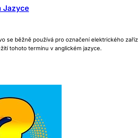
m Jazyce
vo se běžně používá pro označení elektrického zaříze
ití tohoto termínu v anglickém jazyce.