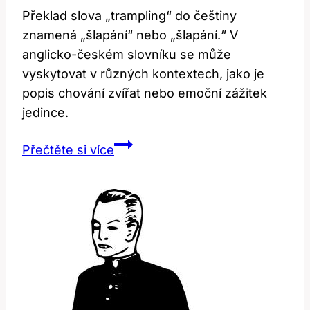
Překlad slova „trampling“ do češtiny
znamená „šlapání“ nebo „šlapání.“ V
anglicko-českém slovníku se může
vyskytovat v různých kontextech, jako je
popis chování zvířat nebo emoční zážitek
jedince.
Trampling:
Přečtěte si více
Překlad
a
význam
v
anglicko-
českém
slovníku