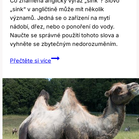
Co znamená anglický výraz „sink“? Slovo
„sink“ v angličtině může mít několik
významů. Jedná se o zařízení na mytí
nádobí, dřez, nebo o ponoření do vody.
Naučte se správné použití tohoto slova a
vyhněte se zbytečným nedorozuměním.
Sink:
Přečtěte si více
Co
Tento
Anglický
Výraz
Skutečně
Znamená?