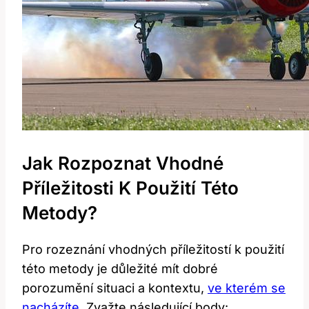
Jak Rozpoznat ​vhodné
Příležitosti K Použití Této
Metody?
Pro rozeznání vhodných příležitostí k použití⁢
této metody je důležité mít dobré
porozumění situaci a kontextu,
ve kterém se
nacházíte
. Zvažte následující body: