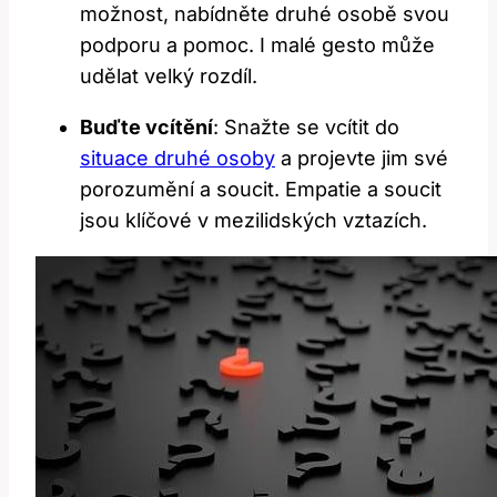
možnost, ​nabídněte⁣ druhé osobě svou
podporu⁤ a pomoc. I ‍malé gesto může
udělat velký rozdíl.
Buďte⁤ vcítění
: Snažte se vcítit do
situace druhé osoby
‌a projevte⁣ jim ⁣své
porozumění‍ a soucit. Empatie‍ a soucit
jsou klíčové v mezilidských ‍vztazích.