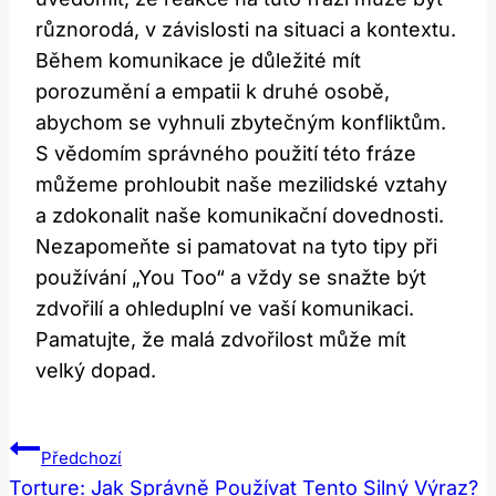
různorodá, v závislosti na situaci a kontextu.
Během komunikace je‍ důležité mít
porozumění a empatii k druhé osobě,
abychom se ⁢vyhnuli zbytečným konfliktům.
S vědomím správného ⁣použití této‌ fráze
můžeme prohloubit naše‍ mezilidské vztahy⁣
a zdokonalit naše komunikační ‌dovednosti.
Nezapomeňte si pamatovat na tyto‍ tipy při
používání „You Too“ a vždy se snažte‌ být
zdvořilí a ohleduplní ve vaší komunikaci.
Pamatujte, že malá zdvořilost může mít‌
velký⁤ dopad.
Navigace
Předchozí
Pro
Torture: Jak Správně Používat Tento Silný Výraz?