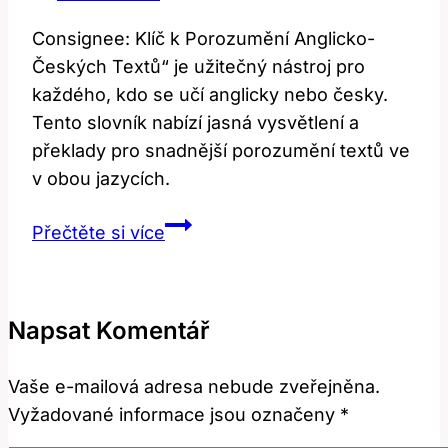
Consignee: Klíč k Porozumění Anglicko-
Českých Textů“ je užitečný nástroj pro
každého, kdo se učí anglicky nebo česky.
Tento slovník nabízí jasná vysvětlení a
překlady pro snadnější porozumění textů ve
v obou jazycích.
Consignee:
Přečtěte si více
Klíč
k
porozumění
Napsat Komentář
anglicko-
českých
Vaše e-mailová adresa nebude zveřejněna.
textů
Vyžadované informace jsou označeny
*