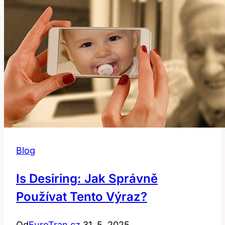
Znamená
a
Jak
Ho
Používat?
Blog
Is Desiring: Jak Správně
Používat Tento Výraz?
Od
EuroTran.cz
31. 5. 2025