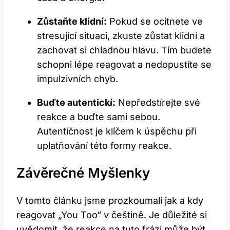
Zůstaňte klidní:
Pokud se ocitnete ve
stresující situaci, zkuste zůstat klidní ‍a
zachovat si chladnou​ hlavu. Tím​ budete
schopni lépe reagovat a ‍nedopustíte se
impulzivních chyb.
Buďte autentickí:
Nepředstírejte​ své
reakce a ‍buďte sami sebou.
Autentičnost je klíčem k úspěchu při
uplatňování této formy‌ reakce.
Závěrečné Myšlenky
V tomto článku jsme prozkoumali jak a kdy‌
reagovat „You Too“ ‌v češtině. Je důležité si
uvědomit, že reakce na tuto frázi může být⁢