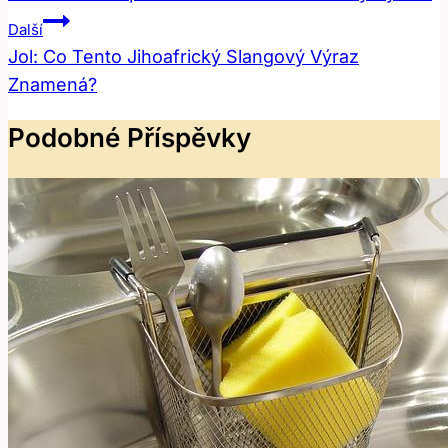
Příspěvek
Další
Jol: Co Tento Jihoafrický Slangový Výraz
Znamená?
Podobné Příspěvky