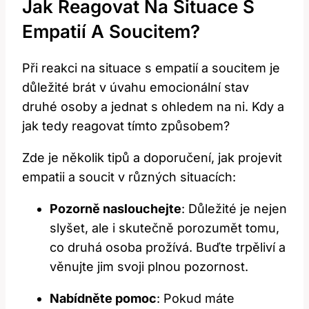
Jak Reagovat Na Situace S​
Empatií A Soucitem?
Při⁤ reakci na situace s empatií ​a soucitem je
důležité ​brát v ⁣úvahu emocionální⁣ stav
druhé osoby a⁤ jednat‌ s ohledem na ni. Kdy a​
jak​ tedy reagovat tímto ‍způsobem?
Zde je ⁣několik ‌tipů a doporučení, jak ‍projevit
empatii a soucit v různých ⁤situacích:
Pozorně naslouchejte
: Důležité je ‌nejen⁤
slyšet, ale i skutečně porozumět tomu,
co druhá osoba prožívá. Buďte trpěliví a
věnujte jim svoji plnou pozornost.
Nabídněte pomoc
: Pokud máte