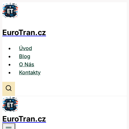
Přeskočit
na
obsah
EuroTran.cz
Úvod
Blog
O Nás
Kontakty
EuroTran.cz