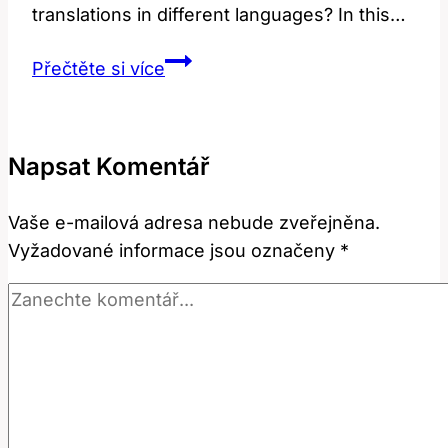
translations in different languages? In this…
Sorcerer:
Přečtěte si více
Jaký
Je
Jeho
Napsat Komentář
Překlad
a
Vaše e-mailová adresa nebude zveřejněna.
Co
Vyžadované informace jsou označeny
*
Znamená?