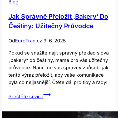
Blog
Jak Správně Přeložit ‚bakery‘ Do
Češtiny: Užitečný Průvodce
Od
EuroTran.cz
9. 6. 2025
Pokud se snažíte najít správný překlad slova
„bakery“ do češtiny, máme pro vás užitečný
průvodce. Naučíme vás správný způsob, jak
tento výraz přeložit, aby vaše komunikace
byla co nejjasnější. Čtěte dál pro tipy a rady!
Jak
Přečtěte si více
správně
přeložit
‚bakery‘