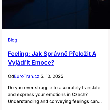
Blog
Feeling: Jak Správně Přeložit A
Vyjádřit Emoce?
Od
EuroTran.cz
5. 10. 2025
Do you ever struggle to accurately translate
and express your emotions in Czech?
Understanding and conveying feelings can…