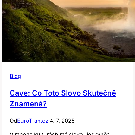
Blog
Cave: Co Toto Slovo Skutečně
Znamená?
Od
EuroTran.cz
4. 7. 2025
V mnoha kulturách má slovo „jeskyně“