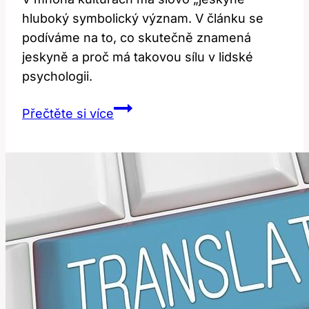
hluboký symbolický význam. V článku se
podíváme na to, co skutečně znamená
jeskyně a proč má takovou sílu v lidské
psychologii.
Cave:
Přečtěte si více
Co
toto
slovo
skutečně
znamená?