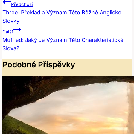
Navigace
Předchozí
Pro
Three: Překlad a Význam Této Běžné Anglické
Slovky
Příspěvek
Další
Muffled: Jaký Je Význam Této Charakteristické
Slova?
Podobné Příspěvky