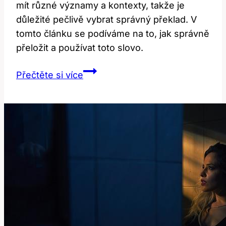
mít různé významy a kontexty, takže je
důležité pečlivě vybrat správný překlad. V
tomto článku se podíváme na to, jak správně
přeložit a používat toto slovo.
Impossible:
Přečtěte si více
Jak
správně
přeložit
a
používat?