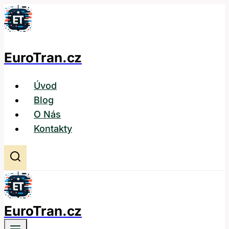
Přeskočit
na
obsah
EuroTran.cz
Úvod
Blog
O Nás
Kontakty
EuroTran.cz