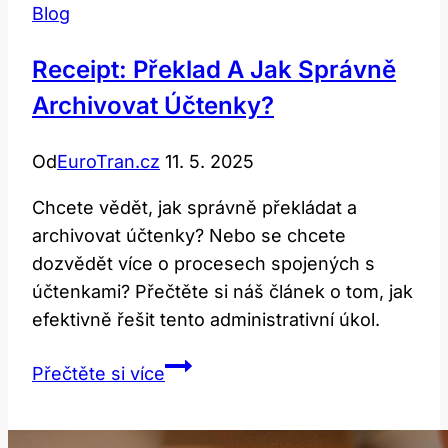
Blog
Receipt: Překlad A Jak Správně
Archivovat Účtenky?
Od
EuroTran.cz
11. 5. 2025
Chcete vědět, jak správně překládat a
archivovat účtenky? Nebo se chcete
dozvědět více o procesech spojených s
účtenkami? Přečtěte si náš článek o tom, jak
efektivně řešit tento administrativní úkol.
Receipt:
Přečtěte si více
Překlad
a