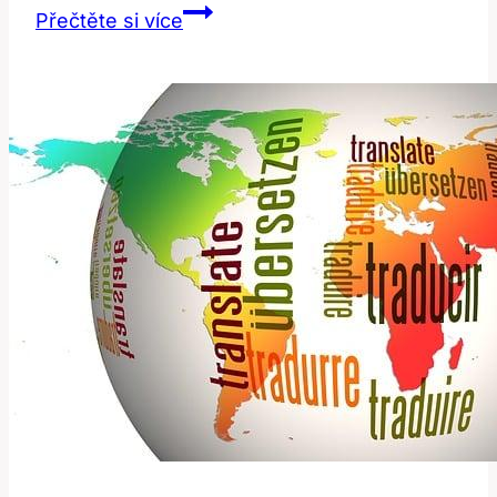
Feeling:
Přečtěte si více
Jak
Správně
Přeložit
a
Vyjádřit
Emoce?