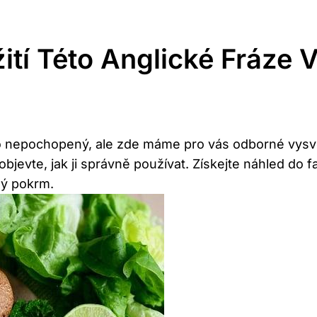
tí Této Anglické Fráze 
to nepochopený, ale zde máme pro vás odborné vysvět
bjevte, jak ji správně používat. Získejte náhled do f
ný pokrm.