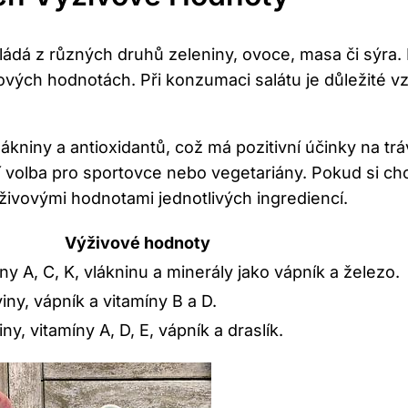
ádá z různých druhů zeleniny, ovoce, masa či sýra.
živových hodnotách. Při konzumaci salátu je důležité v
ákniny a antioxidantů, což má pozitivní účinky na trá
lní volba pro sportovce nebo vegetariány. Pokud si c
ýživovými hodnotami jednotlivých ingrediencí.
Výživové hodnoty
y A, C, K, vlákninu a minerály jako vápník a železo.
iny, vápník a vitamíny B a D.
ny, vitamíny A, D, E, vápník a draslík.