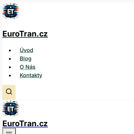
Přeskočit
na
obsah
EuroTran.cz
Úvod
Blog
O Nás
Kontakty
EuroTran.cz