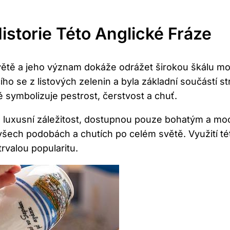
storie Této Anglické Fráze
větě a jeho význam dokáže odrážet širokou škálu možn
o se z listových zelenin a byla základní součástí st
 symbolizuje pestrost, čerstvost a chuť.
a luxusní záležitost, dostupnou pouze bohatým a mo
ech podobách a chutích po celém světě. Využití této 
trvalou popularitu.