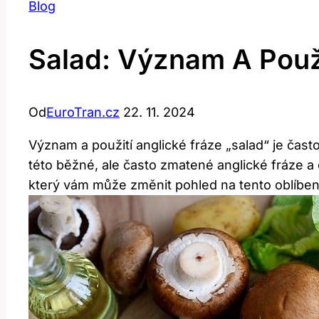
Blog
Salad: Význam A Použi
Od
EuroTran.cz
22. 11. 2024
Význam a použití anglické fráze „salad“ je čas
této běžné, ale často zmatené anglické fráze a o
který vám může změnit pohled na tento oblíbe