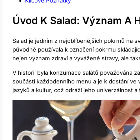
Klíčové Poznatky
Úvod K Salad: Význam A Hi
Salad je jedním z nejoblíbenějších pokrmů na s
původně používala k označení pokrmu skládajícíh
nejen význam zdraví a vyvážené stravy, ale také
V historii byla konzumace salátů považována z
součástí každodenního menu a je k dostání ve vš
jazyků a kultur, což odráží jeho univerzálnost a 