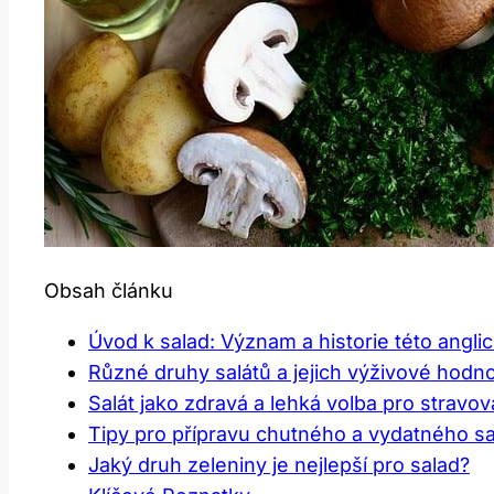
Obsah článku
Úvod k salad: Význam a historie této angli
Různé druhy salátů a jejich výživové hodn
Salát jako zdravá a lehká volba pro stravov
Tipy pro přípravu chutného a vydatného sa
Jaký druh zeleniny je nejlepší pro salad?