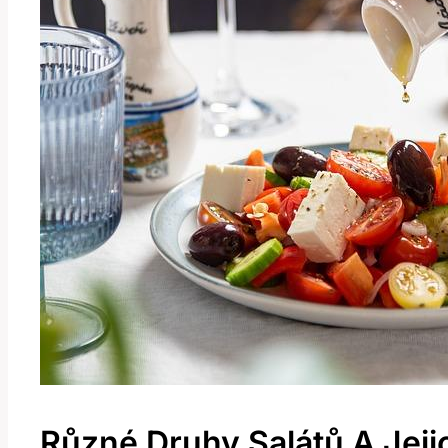
Různé Druhy Salátů A Jej