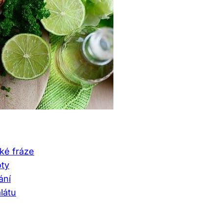
cké fráze
oty
ání
látu