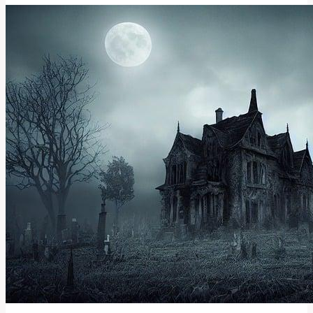
a
Význam
v
Anglicko-
Českém
Kontextu