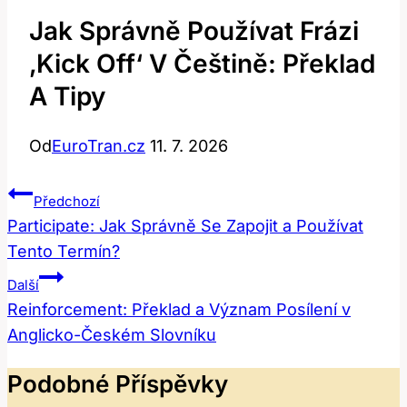
Jak Správně Používat Frázi
‚kick Off‘ V Češtině: Překlad
A Tipy
Od
EuroTran.cz
11. 7. 2026
Navigace
Předchozí
Pro
Participate: Jak Správně Se Zapojit a Používat
Tento Termín?
Příspěvek
Další
Reinforcement: Překlad a Význam Posílení v
Anglicko-Českém Slovníku
Podobné Příspěvky