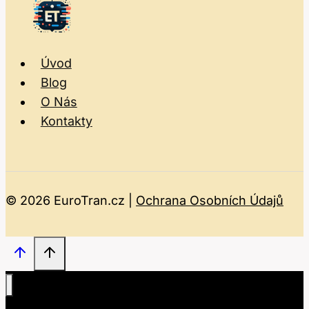
Úvod
Blog
O Nás
Kontakty
© 2026 EuroTran.cz |
Ochrana Osobních Údajů