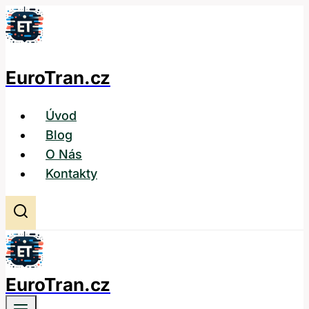
Přeskočit
na
obsah
EuroTran.cz
Úvod
Blog
O Nás
Kontakty
EuroTran.cz