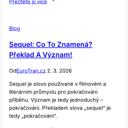
Přečtěte si více
Nejen
Jídlo,
Ale
Blog
i
Významy
Sequel: Co To Znamená?
Slova!
Překlad A Význam!
Od
EuroTran.cz
2. 3. 2026
Sequel je slovo používané v filmovém a
literárním průmyslu pro pokračování
příběhu. Význam je tedy jednoduchý –
pokračování. Překladem slova „sequel“ je
tedy „pokračování“.