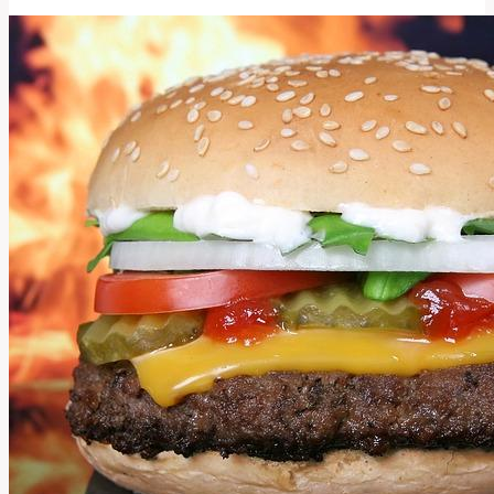
Správně
Přeložit
Tento
Důležitý
Termín?