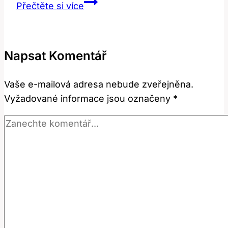
Sequel:
Přečtěte si více
Co
To
Znamená?
Napsat Komentář
Překlad
a
Vaše e-mailová adresa nebude zveřejněna.
Význam!
Vyžadované informace jsou označeny
*