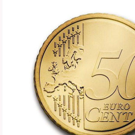
a
Používat
v
Angličtině?