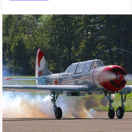
Co
To
Znamená
v
Obchodní
Angličtině?