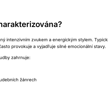
harakterizována?
ý ⁢intenzivním ‌zvukem ⁢a⁤ energickým stylem. Typicky
 často provokuje⁣ a⁢ vyjadřuje silné emocionální‌ stavy.
hudby zahrnuje:
 hudebních žánrech