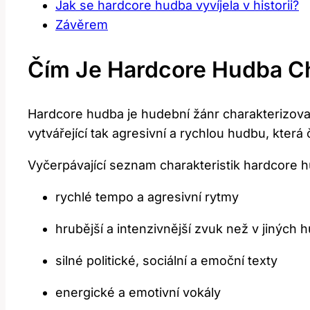
Jak ⁢se hardcore hudba ⁣vyvíjela‍ v historii?
Závěrem
Čím ⁢je Hardcore Hudba ⁤c
Hardcore hudba je hudební žánr⁤ charakterizovan
vytvářející‌ tak‌ agresivní ⁢a rychlou hudbu,‌ která
Vyčerpávající seznam charakteristik hardcore 
rychlé‍ tempo‍ a agresivní ‌rytmy
hrubější a intenzivnější ⁤zvuk než v jiných
silné politické, sociální a emoční texty
energické a⁣ emotivní vokály