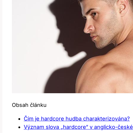
Obsah článku
Čím ⁢je hardcore hudba ⁤charakterizována?
Význam slova „hardcore“ v⁢ anglicko-česk