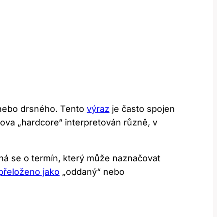
u
o nebo drsného. Tento
výraz
je často spojen
slova „hardcore“ interpretován různě, v
á se o termín, který⁣ může⁣ naznačovat
přeloženo jako
​ „oddaný“ nebo