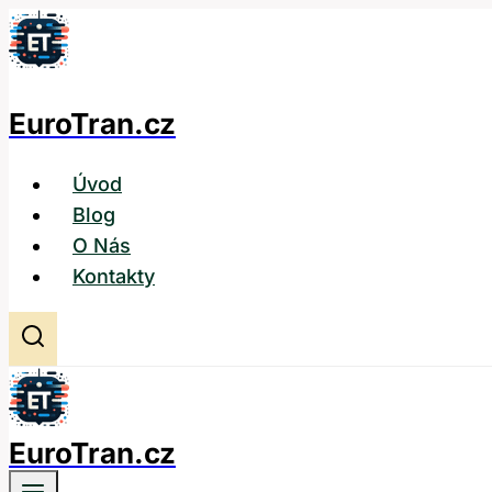
Přeskočit
na
obsah
EuroTran.cz
Úvod
Blog
O Nás
Kontakty
EuroTran.cz