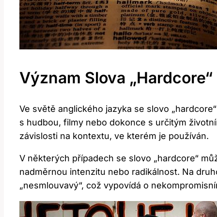
Význam Slova „hardcore“ 
Ve světě anglického jazyka se slovo „hardcore“
⁣s ‍hudbou, filmy nebo dokonce​ s určitým ⁤život
závislosti⁣ na kontextu, ve⁣ kterém je používán.
V některých případech se ‍slovo „hardcore“ můž
nadměrnou intenzitu​ nebo ‌radikálnost. Na druh
„nesmlouvavý“, což vypovídá o nekompromisním p