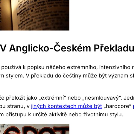
V⁢ Anglicko-Českém Překlad
 používá‍ k popisu ‌něčeho extrémního, intenzivníh
ním stylem. ‍V‌ překladu do češtiny může být ‌význam 
e přeložit ⁢jako „extrémní“ nebo „nesmlouvavý“. Jedn
ou stranu, v
jiných kontextech může být
„hardcore“
řístupu k určité aktivitě nebo ​životnímu stylu.