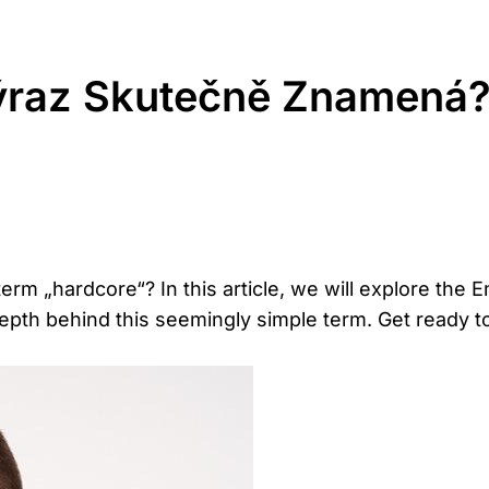
ýraz Skutečně Znamená
term‌ „hardcore“? In this article, we will explore‍ the 
th behind‍ this ‌seemingly⁤ simple‌ term. Get ready to