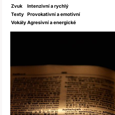
Zvuk
Intenzivní a ⁤rychlý
Texty
Provokativní a emotivní
Vokály
Agresivní a energické