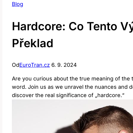
Blog
Hardcore: Co Tento V
Překlad
Od
EuroTran.cz
6. 9. 2024
Are you curious ‍about the ​true meaning⁢ of the​ 
word. Join us as we ​unravel⁣ the nuances and ⁢dep
discover the real⁤ significance ⁣of „hardcore.“