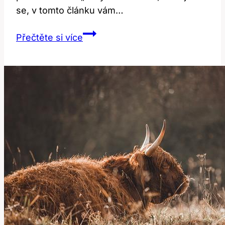
se, v tomto článku vám…
Forty:
Přečtěte si více
Jak
Správně
Počítat
a
Používat
v
Angličtině?