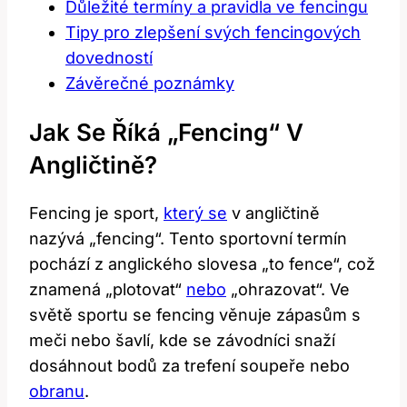
Důležité termíny a pravidla ve fencingu
Tipy pro zlepšení svých fencingových
dovedností
Závěrečné poznámky
Jak Se Říká „fencing“ V
Angličtině?
Fencing je sport,
který se
v angličtině
nazývá „fencing“. Tento sportovní termín
pochází z anglického slovesa „to fence“, což
znamená „plotovat“
nebo
„ohrazovat“. Ve
světě sportu se fencing věnuje zápasům s
meči nebo šavlí, kde se závodníci snaží
dosáhnout bodů za trefení soupeře nebo
obranu
.