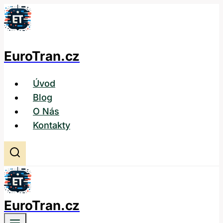
Přeskočit
na
obsah
EuroTran.cz
Úvod
Blog
O Nás
Kontakty
EuroTran.cz