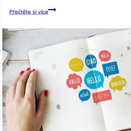
Show
Přečtěte si více
Me:
Jak
Správně
Žádat
o
Ukázku?