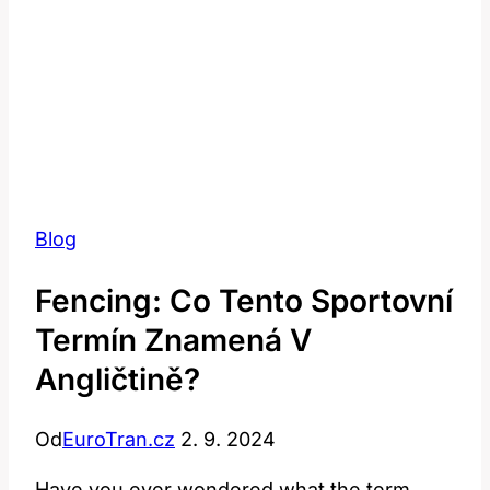
Blog
Fencing: Co Tento Sportovní
Termín Znamená V
Angličtině?
Od
EuroTran.cz
2. 9. 2024
Have you ever wondered what the term