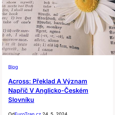
Blog
Across: Překlad A Význam
Napříč V Anglicko-Českém
Slovníku
Od
EuroTran.cz
24. 5. 2024