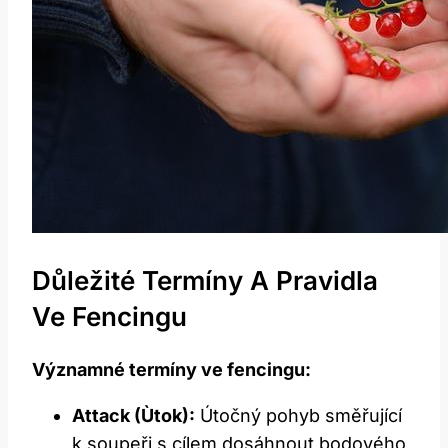
Důležité Termíny A Pravidla
Ve Fencingu
Významné termíny ve fencingu:
Attack (Ùtok):
Útočný pohyb směřující
k soupeři s cílem dosáhnout bodového