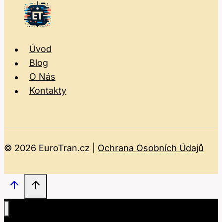
Úvod
Blog
O Nás
Kontakty
© 2026 EuroTran.cz |
Ochrana Osobních Údajů