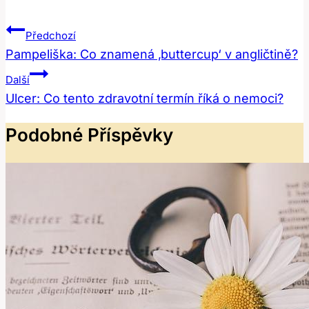
Navigace
Předchozí
Pro
Pampeliška: Co znamená ‚buttercup‘ v angličtině?
Příspěvek
Další
Ulcer: Co tento zdravotní termín říká o nemoci?
Podobné Příspěvky