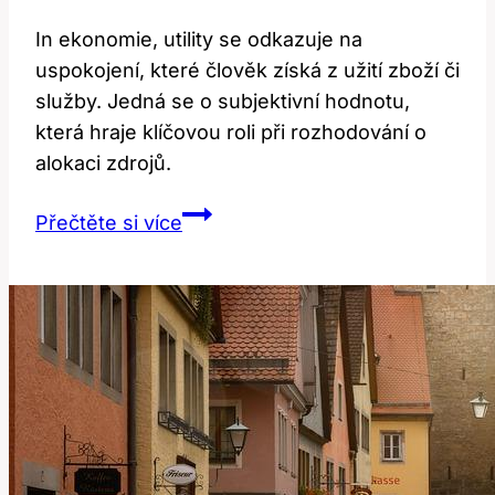
In ekonomie, utility se odkazuje na
uspokojení, které člověk získá z užití zboží či
služby. Jedná se o subjektivní hodnotu,
která hraje klíčovou roli při rozhodování o
alokaci zdrojů.
Utility:
Přečtěte si více
Překlad
a
význam
v
ekonomii