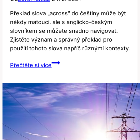
Překlad slova „across“ do češtiny může být
někdy matoucí, ale s anglicko-českým
slovníkem se můžete snadno navigovat.
Zjistěte význam a správný překlad pro
použití tohoto slova napříč různými kontexty.
Across:
Přečtěte si více
Překlad
a
Význam
Napříč
v
Anglicko-
Českém
Slovníku