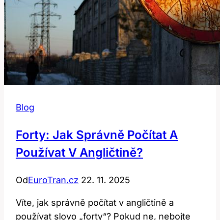
Blog
Forty: Jak Správně Počítat A
Používat V Angličtině?
Od
EuroTran.cz
22. 11. 2025
Víte, jak správně počítat v angličtině a
používat slovo „forty“? Pokud ne, nebojte