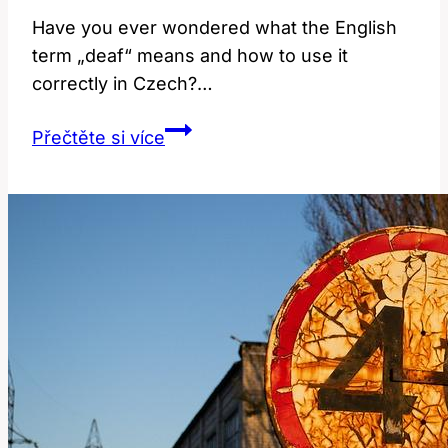
Have you ever wondered what the English
term „deaf“ means and how to use it
correctly in Czech?…
Deaf:
Přečtěte si více
Co
Tento
Anglický
Výraz
Znamená
a
Jak
Ho
Použít?