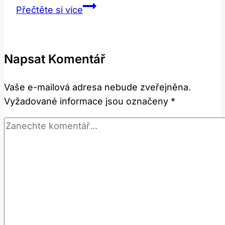
Pic:
Přečtěte si více
Překlad
a
význam
Napsat Komentář
v
digitální
Vaše e-mailová adresa nebude zveřejněna.
fotografii
Vyžadované informace jsou označeny
*