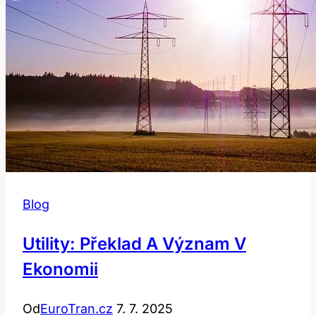
Blog
Utility: Překlad A Význam V
Ekonomii
Od
EuroTran.cz
7. 7. 2025