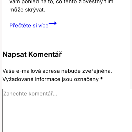
vám pohled na to, co tento zlověstný film
může skrývat.
Insidious:
Přečtěte si více
Co
skrývá
tento
Napsat Komentář
záludný
výraz?
Vaše e-mailová adresa nebude zveřejněna.
Vyžadované informace jsou označeny
*