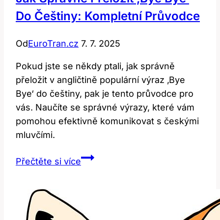
Do Češtiny: Kompletní Průvodce
Od
EuroTran.cz
7. 7. 2025
Pokud jste se někdy ptali, jak správně
přeložit v angličtině populární výraz ‚Bye
Bye‘ do češtiny, pak je tento průvodce pro
vás. Naučíte se správné výrazy, které vám
pomohou efektivně komunikovat s českými
mluvčími.
Jak
Přečtěte si více
správně
přeložit
‚bye
bye‘