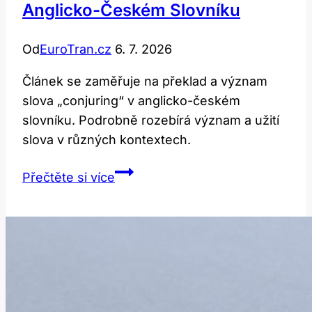
Anglicko-Českém Slovníku
Od
EuroTran.cz
6. 7. 2026
Článek se zaměřuje na překlad a význam
slova „conjuring“ v anglicko-českém
slovníku. Podrobně rozebírá význam a užití
slova v různých kontextech.
Conjuring:
Přečtěte si více
Překlad
a
význam
v
anglicko-
českém
slovníku