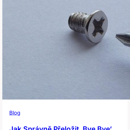
Blog
Jak Správně Přeložit ‚bye Bye‘