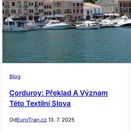
Blog
Corduroy: Překlad A Význam
Této Textilní Slova
Od
EuroTran.cz
13. 7. 2025