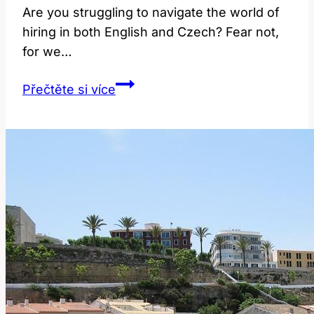
Are you struggling to navigate the world of
hiring in both English and​ Czech? Fear ⁤not,
for we…
Hiring:
Přečtěte si více
Význam
a
Překlad
v
Anglicko-
Českém
Slovníku