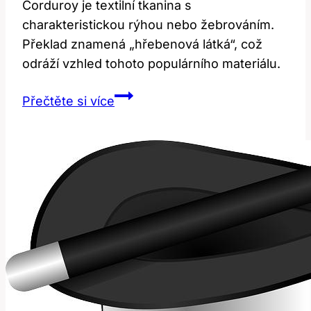
Corduroy je textilní tkanina s
charakteristickou rýhou nebo žebrováním.
Překlad znamená „hřebenová látká“, což
odráží vzhled tohoto populárního materiálu.
Corduroy:
Přečtěte si více
Překlad
a
Význam
Této
Textilní
Slova