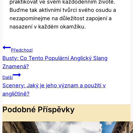
praktikovat ve svém každodenním životě.
Buďme tak aktivními tvůrci svého osudu a
nezapomínejme na důležitost zapojení a
nasazení v každém okamžiku.
Navigace
Předchozí
Pro
Busty: Co Tento Populární Anglický Slang
Znamená?
Příspěvek
Další
Scenery: Jaký je jeho význam a použití v
angličtině?
Podobné Příspěvky