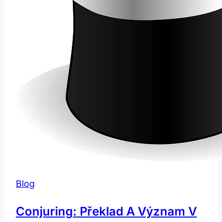
Blog
Conjuring: Překlad A Význam V