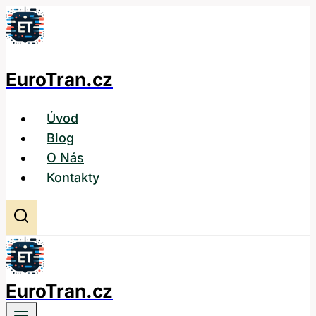
Přeskočit
na
obsah
EuroTran.cz
Úvod
Blog
O Nás
Kontakty
EuroTran.cz