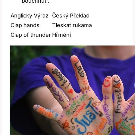
bouchnutí.⁤
Anglický Výraz
Český Překlad
Clap hands
Tleskat rukama
Clap of thunder
Hřmění