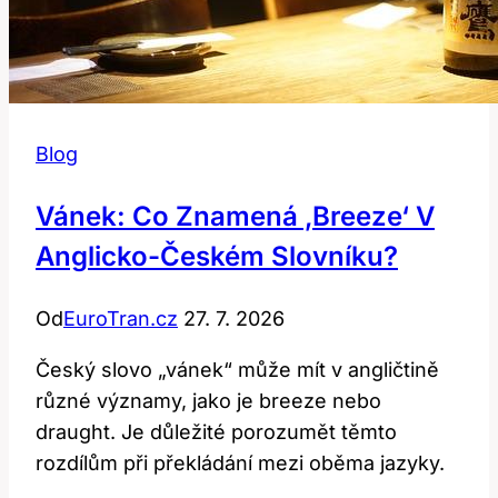
Blog
Vánek: Co Znamená ‚breeze‘ V
Anglicko-Českém Slovníku?
Od
EuroTran.cz
27. 7. 2026
Český slovo „vánek“ může mít v angličtině
různé významy, jako je breeze nebo
draught. Je důležité porozumět těmto
rozdílům při překládání mezi oběma jazyky.