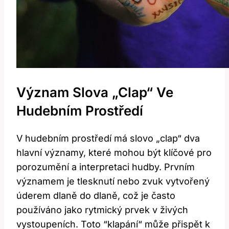
Význam Slova „Clap“ Ve
Hudebním Prostředí
V hudebním ‍prostředí má‍ slovo „clap“ dva
hlavní ‌významy,⁣ které ‍mohou být klíčové⁤ pro
⁣porozumění a interpretaci ⁣hudby. Prvním
významem je tlesknutí nebo zvuk vytvořený⁣
úderem dlaně do dlaně, což je často
používáno jako⁢ rytmický ⁣prvek v živých
vystoupeních.⁤ Toto ⁤“klapání“ ⁢může přispět k‌