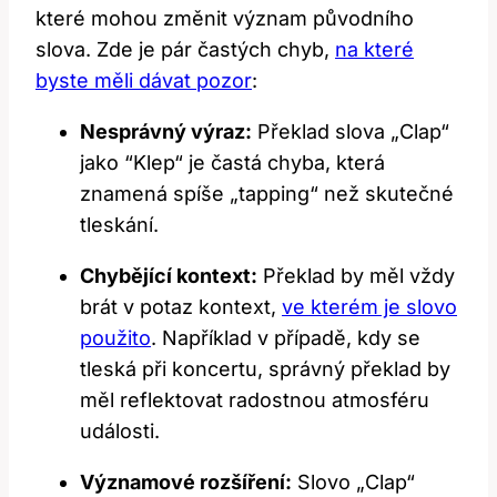
které mohou ‍změnit význam původního
slova. Zde je ⁣pár častých chyb,
na které
byste měli dávat pozor
:
Nesprávný⁣ výraz:
Překlad‌ slova „Clap“
jako ⁣“Klep“ je častá ‌chyba, která
znamená ⁢spíše „tapping“ než skutečné⁢
tleskání.
Chybějící kontext:
​Překlad ⁤by měl vždy
brát v potaz kontext,
ve kterém je ‌slovo
použito
. Například v případě,​ kdy se⁤
tleská při koncertu, ‌správný překlad by
‌měl reflektovat⁤ radostnou atmosféru
události.
Významové rozšíření:
Slovo „Clap“⁢