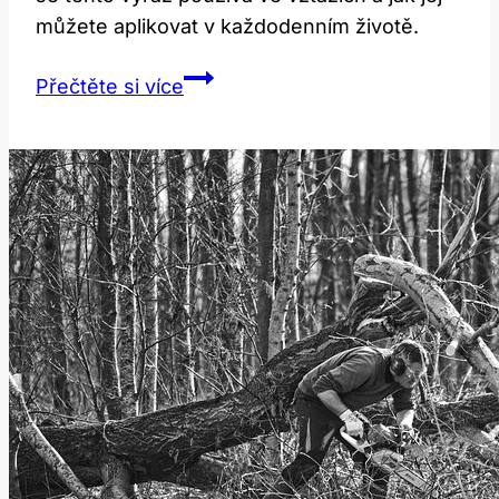
můžete aplikovat v každodenním životě.
Smooch:
Přečtěte si více
Překlad
a
Význam
Této
Intimní
Fráze!