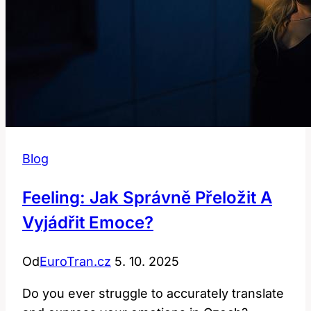
Češtině
Blog
Feeling: Jak Správně Přeložit A
Vyjádřit Emoce?
Od
EuroTran.cz
5. 10. 2025
Do you ever struggle to accurately translate