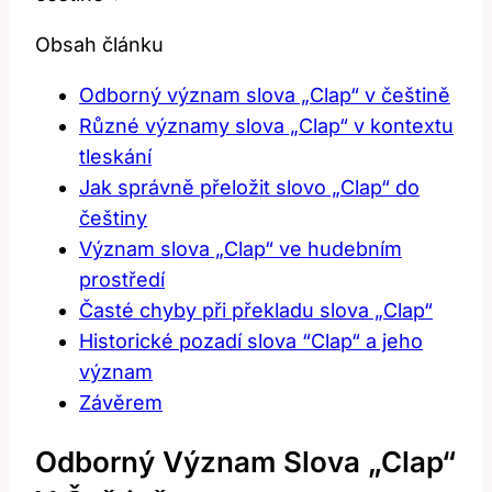
Obsah článku
Odborný význam⁢ slova „Clap“ v⁤ češtině
Různé⁤ významy ⁤slova „Clap“ v kontextu
tleskání
Jak správně přeložit slovo „Clap“ do
češtiny
Význam slova „Clap“ ve hudebním
prostředí
Časté ⁣chyby⁣ při překladu slova „Clap“
Historické ‌pozadí ‍slova ‍“Clap“ a jeho‌
význam
Závěrem
Odborný Význam⁢ Slova „Clap“