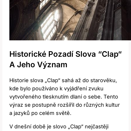
Historické ‌pozadí ‍slova ‍“Clap“
A Jeho‌ Význam
Historie‌ slova⁣ „Clap“ sahá‌ až ‌do starověku,
kde bylo používáno k ‍vyjádření zvuku ​
vytvořeného ​tlesknutím ‌dlaní ⁤o ⁣sebe. Tento
výraz se postupně rozšířil do různých kultur
a jazyků‌ po celém světě.
V ⁣dnešní​ době ⁢je slovo „Clap“ ⁣nejčastěji‌