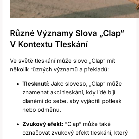
Různé⁤ Významy ⁤slova „Clap“
V Kontextu Tleskání
Ve světě tleskání ⁢může ⁣slovo „Clap“ mít
několik různých​ významů a ⁤překladů:
Tlesknutí
: Jako ‍sloveso, „Clap“ může
znamenat akci ‌tleskání, ⁤kdy lidé ⁣bijí⁤
dlaněmi ‌do ⁣sebe,⁣ aby vyjádřili⁢ potlesk ​
nebo odměnu.
Zvukový efekt
: ⁣“Clap“ ​může také
označovat zvukový efekt ⁤tleskání, který