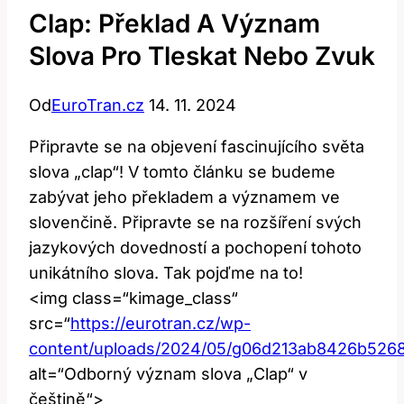
Clap: Překlad A Význam
Slova Pro Tleskat Nebo Zvuk
Od
EuroTran.cz
14. 11. 2024
Připravte ‌se na‍ objevení fascinujícího světa
slova „clap“! V tomto článku se ⁤budeme
zabývat ‌jeho⁢ překladem‍ a významem ve
‌slovenčině. Připravte ​se na rozšíření svých
jazykových‌ dovedností a pochopení tohoto
unikátního slova. Tak pojďme na to!
<img‌ class=“kimage_class“
⁣src=“
https://eurotran.cz/wp-
content/uploads/2024/05/g06d213ab8426b526
alt=“Odborný význam slova​ „Clap“‌ v
⁣češtině“>