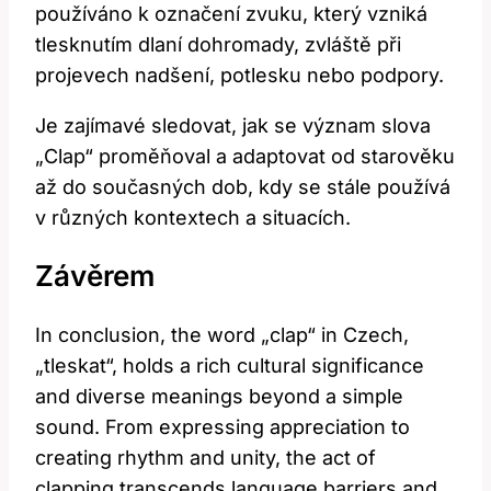
používáno⁣ k ⁤označení ⁢zvuku,​ který​ vzniká⁤
tlesknutím dlaní dohromady, zvláště při
projevech nadšení, potlesku nebo ​podpory.
Je ⁣zajímavé sledovat, jak se⁤ význam slova
„Clap“ proměňoval a adaptovat od starověku⁢
až ​do současných‌ dob,​ kdy se stále⁣ používá
v různých ⁢kontextech a situacích.
Závěrem
In conclusion, the word „clap“ in ⁤Czech,‍
„tleskat“,⁣ holds a rich cultural ⁤significance
and​ diverse meanings⁢ beyond‍ a⁢ simple
sound.⁣ From‌ expressing​ appreciation to
creating rhythm​ and unity, the ⁣act ⁤of
clapping transcends language ‌barriers and