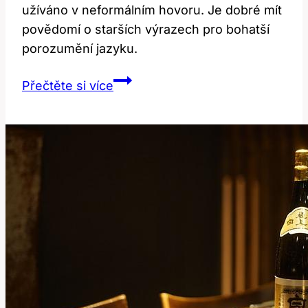
užíváno v neformálním hovoru. Je dobré mít
povědomí o starších výrazech pro bohatší
porozumění jazyku.
Feller:
Přečtěte si více
Co
Znamená
Tento
Staromódní
Výraz?