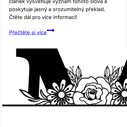
článek vysvětluje význam tohoto slova a
poskytuje jasný a srozumitelný překlad.
Čtěte dál pro více informací!
Probe:
Přečtěte si více
Co
to
znamená?
Překlad
a
význam!