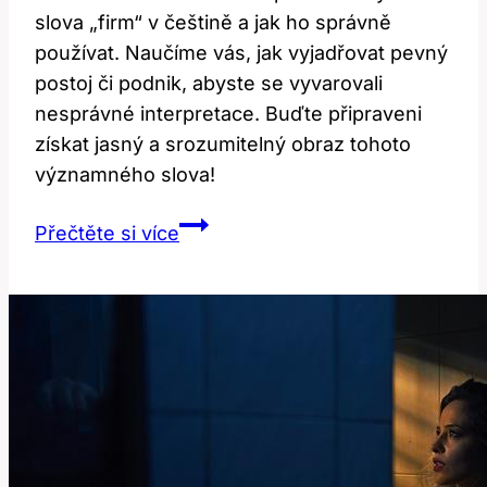
slova „firm“ v češtině a jak ho správně
používat. Naučíme vás, jak vyjadřovat pevný
postoj či podnik, abyste se vyvarovali
nesprávné interpretace. Buďte připraveni
získat jasný a srozumitelný obraz tohoto
významného slova!
Překlad
Přečtěte si více
a
Význam
Slova
‚firm‘:
Jak
Správně
Používat
v