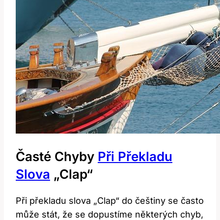
Časté ⁣chyby⁣
Při Překladu
Slova
„Clap“
Při překladu slova „Clap“ do‍ češtiny se často
může stát, že​ se dopustíme některých chyb,