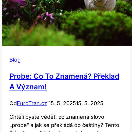
Blog
Probe: Co To Znamená? Překlad
A Význam!
Od
EuroTran.cz
15. 5. 2025
15. 5. 2025
Chtěli byste vědět, co znamená slovo
„probe“ a jak se překládá do češtiny? Tento