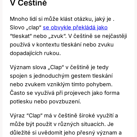
V⁤ Češtině
Mnoho ⁤lidí si může klást otázku,‍ jaký‍ je .
Slovo „clap“
se obvykle překládá jako
​
“tleskat“ nebo „zvuk“. V ⁢češtině se nejčastěji
používá v kontextu tleskání nebo zvuku
dopadajících‌ rukou.
Význam‌ slova „Clap“ v češtině je tedy
spojen s jednoduchým gestem tleskání
⁢nebo zvukem ‌vzniklým​ tímto pohybem.
Často se využívá‌ při projevech ⁣jako ⁣forma‌
potlesku nebo‌ povzbuzení.
Výraz ‌“Clap“ ‍má v češtině široké využití a‍
může ⁤být použit ​v ‍různých situacích. ⁤Je
důležité si uvědomit⁣ jeho přesný ​význam ​a