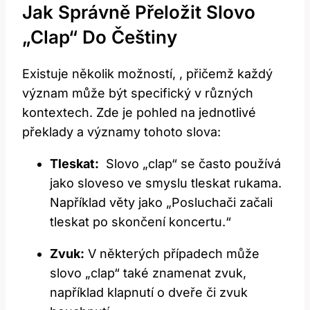
Jak Správně Přeložit Slovo
„Clap“ Do Češtiny
Existuje ‌několik možností, ‌, přičemž‌ každý
význam může být specifický⁢ v různých
kontextech. ⁢Zde je​ pohled na jednotlivé
překlady a významy tohoto slova:
Tleskat:
⁣ Slovo⁤ „clap“​ se často používá
jako‌ sloveso ve smyslu tleskat rukama. ​
Například věty ⁣jako „Posluchači začali
tleskat po skončení koncertu.“
Zvuk:
V některých případech⁤ může
slovo‌ „clap“ také znamenat zvuk,
například klapnutí o dveře⁤ či‍ zvuk​