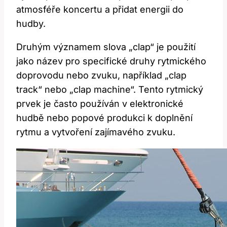
atmosféře koncertu a přidat energii do
hudby.
Druhým ⁣významem slova⁢ „clap“ je použití
jako ⁢název pro specifické druhy rytmického ​
doprovodu nebo zvuku, ⁣například „clap
‌track“ nebo „clap machine“. Tento rytmický
prvek je ‍často ‍používán v ⁢elektronické
hudbě nebo‍ popové⁢ produkci k doplnění
rytmu a vytvoření‍ zajímavého zvuku.