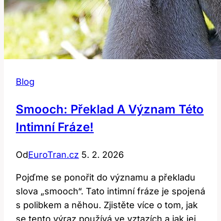
Blog
Smooch: Překlad A Význam Této
Intimní Fráze!
Od
EuroTran.cz
5. 2. 2026
Pojďme se ponořit do významu a překladu
slova „smooch“. Tato intimní fráze je spojená
s polibkem a něhou. Zjistěte více o tom, jak
se tento výraz používá ve vztazích a jak jej