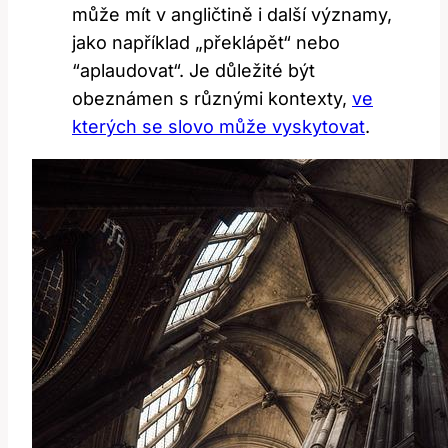
může mít v angličtině ⁤i⁣ další ‌významy,
⁣jako například „překlápět“​ nebo
⁢“aplaudovat“. ⁣Je⁤ důležité být
obeznámen s různými kontexty, ⁣
ve
kterých se slovo může vyskytovat
.