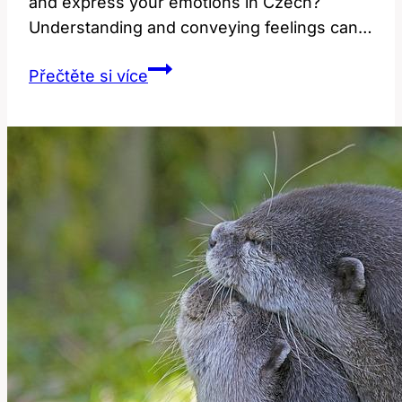
and express your emotions in Czech?
Understanding and conveying feelings can…
Feeling:
Přečtěte si více
Jak
Správně
Přeložit
a
Vyjádřit
Emoce?