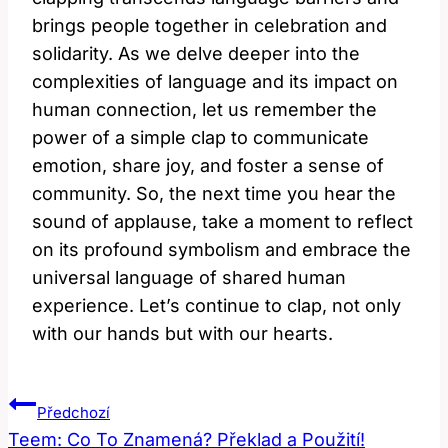
brings people together ⁤in celebration and
⁣solidarity. As⁤ we delve deeper into the
complexities ⁢of ⁣language and its impact ‍on
human​ connection, let us⁣ remember the
⁤power of ⁤a⁣ simple clap to communicate
emotion, share joy, and foster a⁤ sense of
community.⁣ So, the next ‍time you⁤ hear the
sound of applause, take a ⁣moment to reflect
on its ‌profound symbolism and‌ embrace‌ the
universal language of shared human
experience.⁣ Let’s continue to clap, not only
with our hands⁤ but with our hearts.
Navigace
Předchozí
Pro
Teem: Co To Znamená? Překlad a Použití!