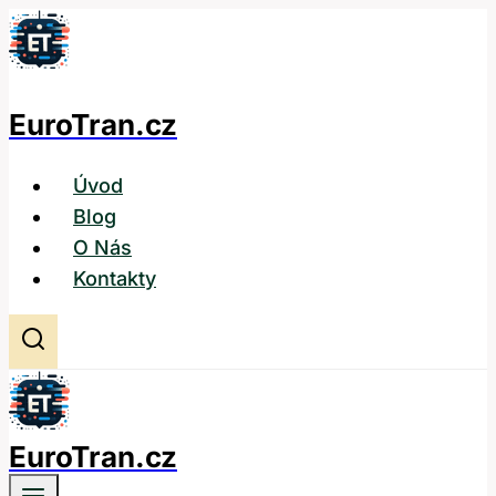
Přeskočit
na
obsah
EuroTran.cz
Úvod
Blog
O Nás
Kontakty
EuroTran.cz