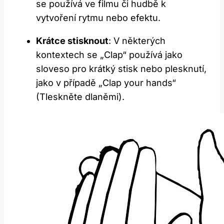
se používá ve filmu či⁤ hudbě k
vytvoření rytmu nebo efektu.
Krátce stisknout
:⁢ V některých​
kontextech se „Clap“ používá jako
sloveso ‌pro ‍krátký⁢ stisk ‌nebo plesknutí,
jako ‌v případě „Clap your hands“
(Tleskněte ⁣dlaněmi).