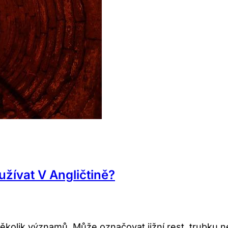
žívat V Angličtině?
ěkolik významů. Může označovat jižní rest, trubku n