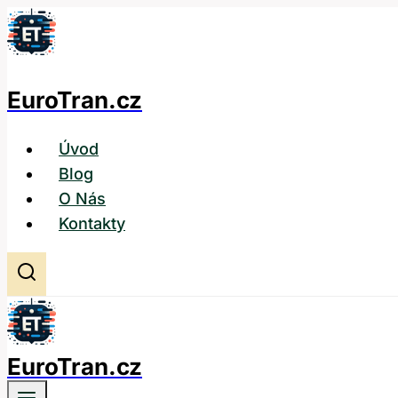
Přeskočit
na
obsah
EuroTran.cz
Úvod
Blog
O Nás
Kontakty
EuroTran.cz