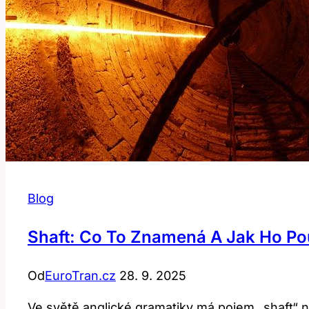
Blog
Shaft: Co To Znamená A Jak Ho Pou
Od
EuroTran.cz
28. 9. 2025
Ve světě anglické gramatiky má pojem „shaft“ n