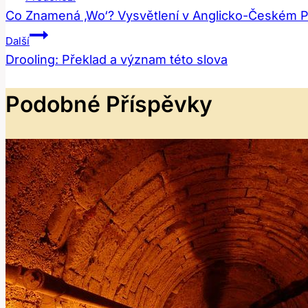
Co Znamená ‚Wo‘? Vysvětlení v Anglicko-Českém P
Pro
Další
Příspěvek
Drooling: Překlad a význam této slova
Podobné Příspěvky