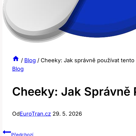
/
Blog
/
Cheeky: Jak správně používat tento 
Blog
Cheeky: Jak Správně P
Od
EuroTran.cz
29. 5. 2026
Navigace
Předchozí