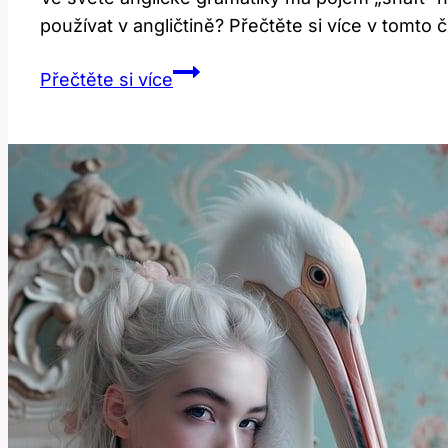
používat v angličtině? Přečtěte si více v tomto 
Shaft:
Přečtěte si více
Co
To
Znamená
a
Jak
Ho
Používat
v
Angličtině?