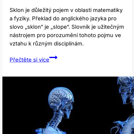
Sklon je důležitý pojem v oblasti matematiky
a fyziky. Překlad do anglického jazyka pro
slovo „sklon“ je „slope“. Slovník je užitečným
nástrojem pro porozumění tohoto pojmu ve
vztahu k různým disciplínám.
Slope:
Přečtěte si více
Význam
a
překlad
v
anglicko-
českém
slovníku