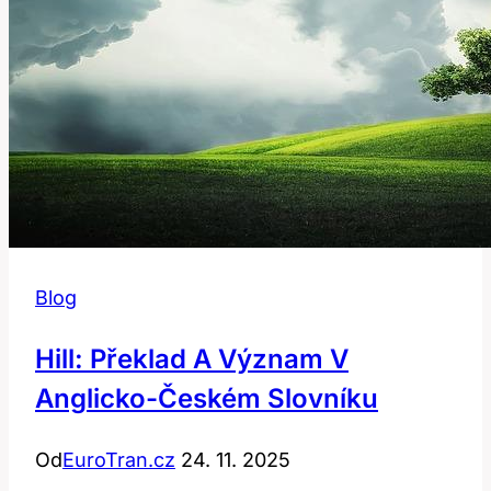
Blog
Hill: Překlad A Význam V
Anglicko-Českém Slovníku
Od
EuroTran.cz
24. 11. 2025