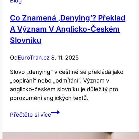
Blog
Co Znamená ‚denying‘? Překlad
A Význam V Anglicko-Českém
Slovníku
Od
EuroTran.cz
8. 11. 2025
Slovo „denying“ v češtině se překládá jako
„popírání“ nebo „odmítání“. Význam v
anglicko-českém slovníku je důležitý pro
porozumění anglických textů.
Co
Přečtěte si více
Znamená
‚denying‘?
Překlad