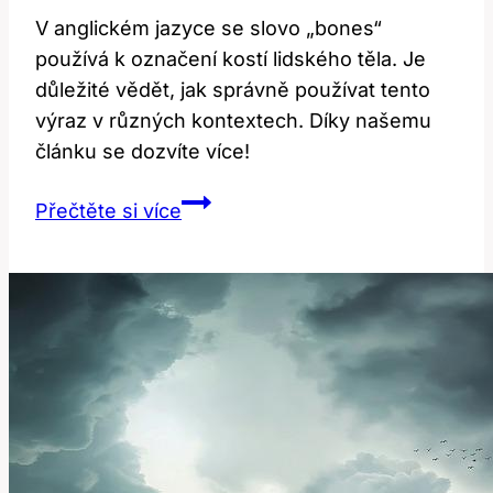
V anglickém jazyce se slovo „bones“
používá k označení kostí lidského těla. Je
důležité vědět, jak správně používat tento
výraz v různých kontextech. Díky našemu
článku se dozvíte více!
Bones:
Přečtěte si více
Jak
Správně
Používat
Tento
Anglický
Výraz?