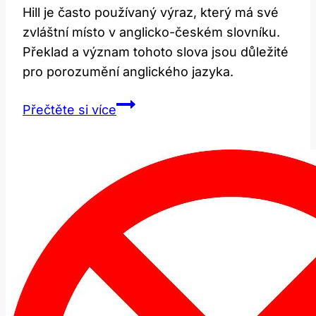
Hill je často používaný výraz, který má své
zvláštní místo v anglicko-českém slovníku.
Překlad a význam tohoto slova jsou důležité
pro porozumění anglického jazyka.
Hill:
Přečtěte si více
Překlad
a
význam
v
anglicko-
českém
slovníku