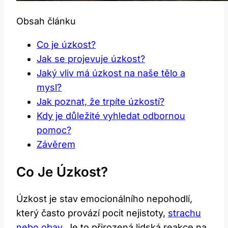
Obsah článku
Co je úzkost?
Jak se projevuje úzkost?
Jaký vliv má úzkost na naše tělo a
mysl?
Jak poznat, že trpíte úzkostí?
Kdy je důležité vyhledat odbornou
pomoc?
Závěrem
Co Je Úzkost?
Úzkost je stav emocionálního nepohodlí,
který často provází pocit nejistoty,
strachu
nebo obav
. Je to přirozená lidská reakce na