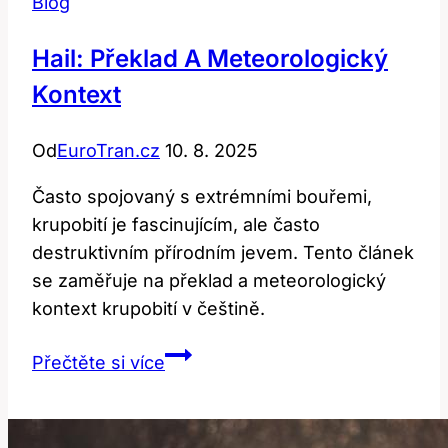
Blog
Hail: Překlad A Meteorologický
Kontext
Od
EuroTran.cz
10. 8. 2025
Často spojovaný s extrémními bouřemi,
krupobití je fascinujícím, ale často
destruktivním přírodním jevem. Tento článek
se zaměřuje na překlad a meteorologický
kontext krupobití v češtině.
Hail:
Přečtěte si více
Překlad
a
Meteorologický