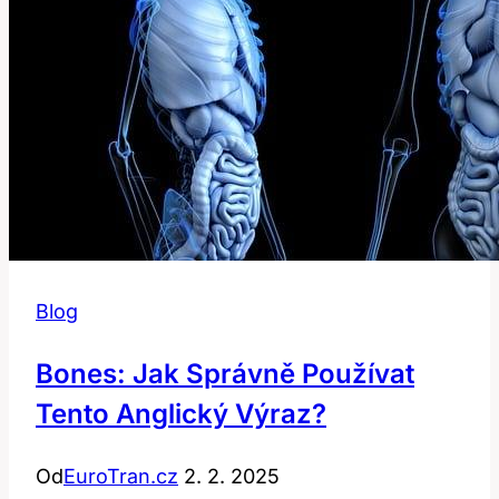
Blog
Bones: Jak Správně Používat
Tento Anglický Výraz?
Od
EuroTran.cz
2. 2. 2025