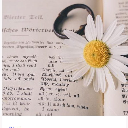
a
Význam
v
Anglicko-
Českém
Slovníku